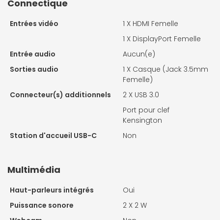
Connectique
Entrées vidéo
1 X
HDMI Femelle
1 X
DisplayPort Femelle
Entrée audio
Aucun(e)
Sorties audio
1 X
Casque (Jack 3.5mm
Femelle)
Connecteur(s) additionnels
2 X
USB 3.0
Port pour clef
Kensington
Station d'accueil USB-C
Non
Multimédia
Haut-parleurs intégrés
Oui
Puissance sonore
2 X
2 W