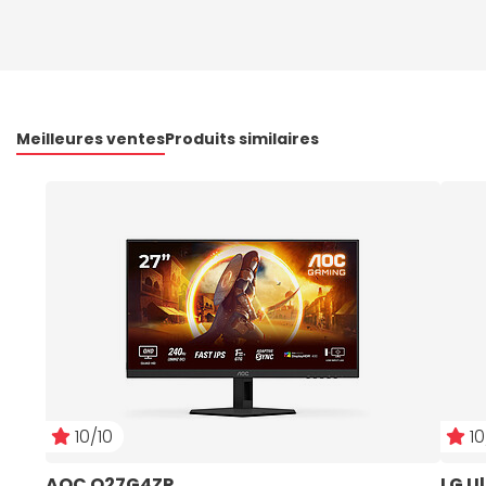
Meilleures ventes
Produits similaires
10/10
10
AOC Q27G4ZR
LG U