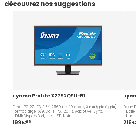
découvrez nos suggestions
iiyama ProLite X2792QSU-B1
iiya
Ecran PC 27" LED 2.5K, 2560 x 1440 pixels, 3 ms (gris à gris),
Ecran P
Format large 16/9, Dalle IPS, 120 Hz, Adaptive-Sync,
- Dalle
HDMI/DisplayPort, Hub USB, Noir
- Hub 
199€
219
95