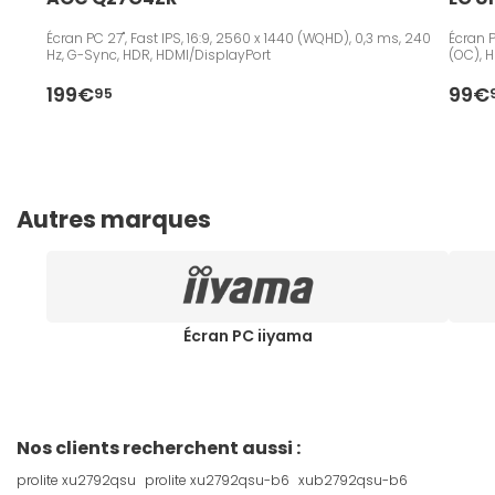
Écran PC 27", Fast IPS, 16:9, 2560 x 1440 (WQHD), 0,3 ms, 240
Écran P
Hz, G-Sync, HDR, HDMI/DisplayPort
(OC), 
199€
99€
95
Autres marques
Écran PC iiyama
Nos clients recherchent aussi :
prolite xu2792qsu
prolite xu2792qsu-b6
xub2792qsu-b6