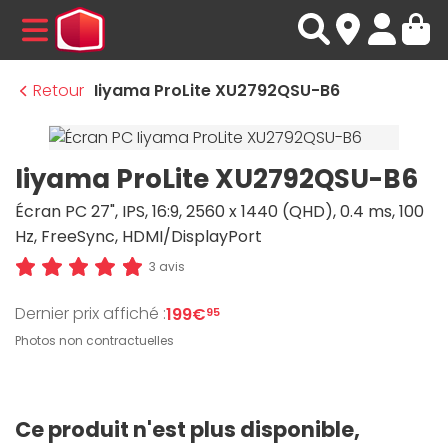
MENU
Retour
Iiyama ProLite XU2792QSU-B6
Iiyama ProLite XU2792QSU-B6
Écran PC 27", IPS, 16:9, 2560 x 1440 (QHD), 0.4 ms, 100
Hz, FreeSync, HDMI/DisplayPort
3 avis
Dernier prix affiché :
199€
95
Photos non contractuelles
Ce produit n'est plus disponible,