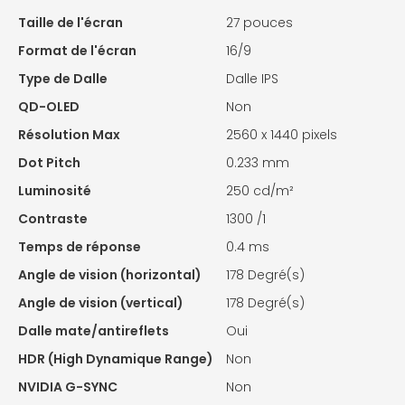
Taille de l'écran
27 pouces
Format de l'écran
16/9
Type de Dalle
Dalle IPS
QD-OLED
Non
Résolution Max
2560 x 1440 pixels
Dot Pitch
0.233 mm
Luminosité
250 cd/m²
Contraste
1300 /1
Temps de réponse
0.4 ms
Angle de vision (horizontal)
178 Degré(s)
Angle de vision (vertical)
178 Degré(s)
Dalle mate/antireflets
Oui
HDR (High Dynamique Range)
Non
NVIDIA G-SYNC
Non