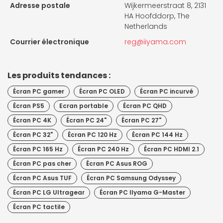
Adresse postale
Wijkermeerstraat 8, 2131
HA Hoofddorp, The
Netherlands
Courrier électronique
reg@iiyama.com
Les produits tendances :
Écran PC gamer
Écran PC OLED
Écran PC incurvé
Écran PS5
Ecran portable
Écran PC QHD
Écran PC 4K
Écran PC 24"
Écran PC 27"
Écran PC 32"
Écran PC 120 Hz
Écran PC 144 Hz
Écran PC 165 Hz
Écran PC 240 Hz
Écran PC HDMI 2.1
Écran PC pas cher
Écran PC Asus ROG
Écran PC Asus TUF
Écran PC Samsung Odyssey
Écran PC LG Ultragear
Écran PC IIyama G-Master
Écran PC tactile