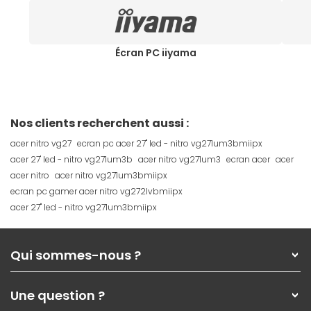
Écran PC iiyama
Nos clients recherchent aussi :
acer nitro vg27
ecran pc acer 27" led - nitro vg271um3bmiipx
acer 27' led - nitro vg271um3b
acer nitro vg271um3
ecran acer
acer
acer nitro
acer nitro vg271um3bmiipx
ecran pc gamer acer nitro vg272lvbmiipx
acer 27" led - nitro vg271um3bmiipx
Qui sommes-nous ?
Qui sommes-nous ?
Une question ?
Nos services