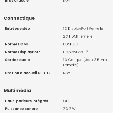
Bras articulé
Non
Connectique
Entrées vidéo
1 X
DisplayPort Femelle
2 X
HDMI Femelle
Norme HDMI
HDMI 2.0
Norme DisplayPort
DisplayPort 1.2
Sorties audio
1 X
Casque (Jack 3.5mm
Femelle)
Station d'accueil USB-C
Non
Multimédia
Haut-parleurs intégrés
Oui
Puissance sonore
2 X
2 W