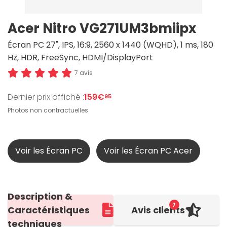
Acer Nitro VG271UM3bmiipx
Écran PC 27", IPS, 16:9, 2560 x 1440 (WQHD), 1 ms, 180
Hz, HDR, FreeSync, HDMI/DisplayPort
7 avis
Dernier prix affiché :
159€
95
Photos non contractuelles
Voir les Écran PC
Voir les Écran PC Acer
Description &
7
Caractéristiques
Avis clients
techniques