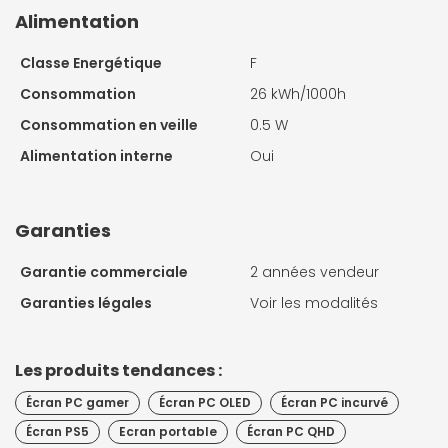
Alimentation
Classe Energétique
F
Consommation
26 kWh/1000h
Consommation en veille
0.5 W
Alimentation interne
Oui
Garanties
Garantie commerciale
2 années vendeur
Garanties légales
Voir les modalités
Les produits tendances :
Écran PC gamer
Écran PC OLED
Écran PC incurvé
Écran PS5
Ecran portable
Écran PC QHD