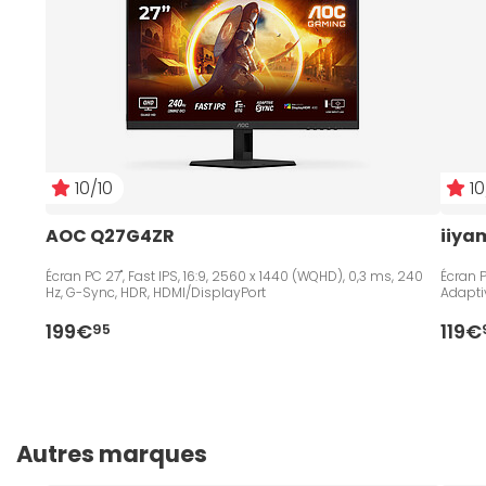
10/10
10
AOC Q27G4ZR
iiya
Écran PC 27", Fast IPS, 16:9, 2560 x 1440 (WQHD), 0,3 ms, 240
Écran PC 23.8", Fast IPS, 16:9,
Hz, G-Sync, HDR, HDMI/DisplayPort
Adapti
199€
119€
95
Autres marques