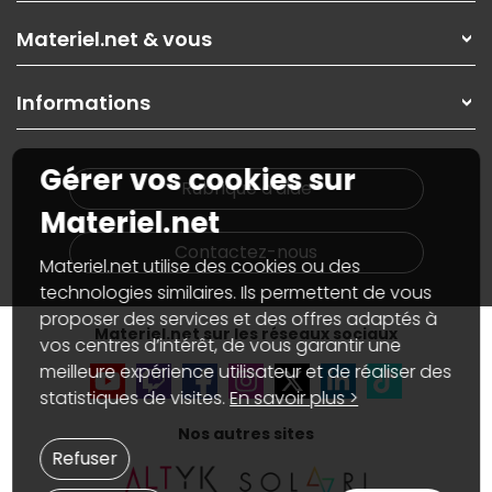
Les magasins Materiel.net
Rubrique d'aide / FAQ
Nos solutions pour les pros
Materiel.net & vous
Paiement, livraison
Contactez-nous
Garanties
,
Pack Zen
On répare votre PC portable
SAV, demander un retour
Informations
On rachète votre carte graphique
Informations
PC sur mesure : Votre RDV personnalisé
Guides d'achats et tutoriels
Plan du site
Notre démarche écologique
Gérer vos cookies sur
Nos marques
Materiel.net recrute
Rubrique d'aide
Conditions générales de vente
Notre programme d'affiliation
Materiel.net
Marketplace
Partenariat & Sponsoring
Informations légales
Contactez-nous
Materiel.net utilise des cookies ou des
Données personnelles
et
cookies
Gérer vos cookies
technologies similaires. Ils permettent de vous
Accessibilité : non conforme
proposer des services et des offres adaptés à
Materiel.net sur les réseaux sociaux
vos centres d’intérêt, de vous garantir une
meilleure expérience utilisateur et de réaliser des
statistiques de visites.
En savoir plus >
Nos autres sites
Refuser