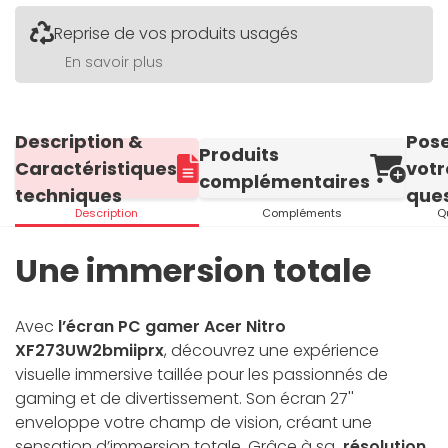
Reprise de vos produits usagés
En savoir plus
Description &
Pos
Produits
Caractéristiques
votr
complémentaires
techniques
ques
Description
Compléments
Q
Une immersion totale
Avec
l’écran PC gamer Acer Nitro
XF273UW2bmiiprx
, découvrez une expérience
visuelle immersive taillée pour les passionnés de
gaming et de divertissement. Son écran 27''
enveloppe votre champ de vision, créant une
sensation d’immersion totale. Grâce à sa
résolution