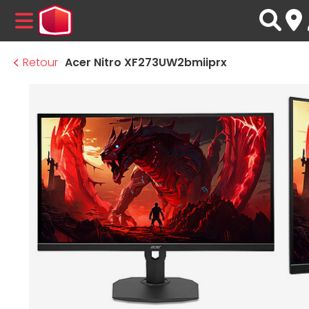
MENU
Retour
Acer Nitro XF273UW2bmiiprx