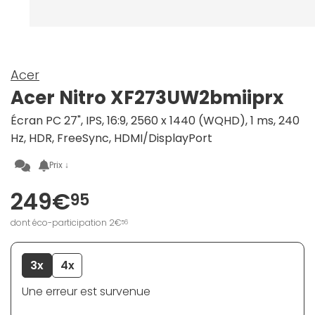
Acer
Acer Nitro XF273UW2bmiiprx
Écran PC 27", IPS, 16:9, 2560 x 1440 (WQHD), 1 ms, 240
Hz, HDR, FreeSync, HDMI/DisplayPort
Prix ↓
249€
95
dont éco-participation 2€
56
3x
4x
Une erreur est survenue