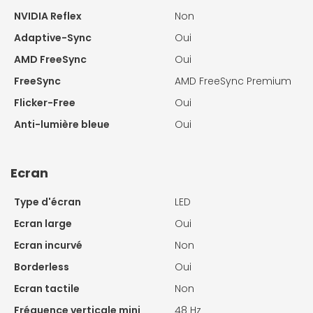
NVIDIA Reflex
Non
Adaptive-Sync
Oui
AMD FreeSync
Oui
FreeSync
AMD FreeSync Premium
Flicker-Free
Oui
Anti-lumière bleue
Oui
Ecran
Type d'écran
LED
Ecran large
Oui
Ecran incurvé
Non
Borderless
Oui
Ecran tactile
Non
Fréquence verticale mini
48 Hz