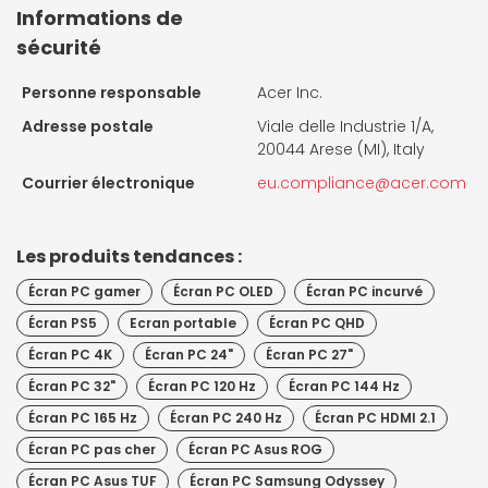
Informations de
sécurité
Personne responsable
Acer Inc.
Adresse postale
Viale delle Industrie 1/A,
20044 Arese (MI), Italy
Courrier électronique
eu.compliance@acer.com
Les produits tendances :
Écran PC gamer
Écran PC OLED
Écran PC incurvé
Écran PS5
Ecran portable
Écran PC QHD
Écran PC 4K
Écran PC 24"
Écran PC 27"
Écran PC 32"
Écran PC 120 Hz
Écran PC 144 Hz
Écran PC 165 Hz
Écran PC 240 Hz
Écran PC HDMI 2.1
Écran PC pas cher
Écran PC Asus ROG
Écran PC Asus TUF
Écran PC Samsung Odyssey