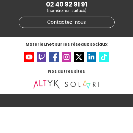
Partenariat & Sponsoring
02 40 92 91 91
Informations légales
(numéro non surtaxé)
Données personnelles
et
cookies
Gérer vos cookies
Contactez-nous
Accessibilité : non conforme
Materiel.net sur les réseaux sociaux
Nos autres sites