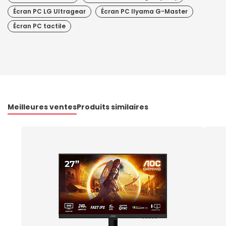
Écran PC LG Ultragear
Écran PC IIyama G-Master
Écran PC tactile
Meilleures ventes
Produits similaires