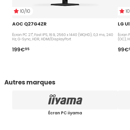
10/10
10
AOC Q27G4ZR
LG U
Écran PC 27", Fast IPS, 16:9, 2560 x 1440 (WQHD), 0,3 ms, 240
Écran P
Hz, G-Sync, HDR, HDMI/DisplayPort
(OC), 
199€
99€
95
Autres marques
Écran PC iiyama