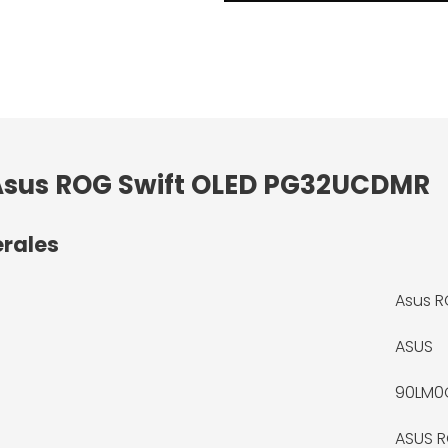
 Asus ROG Swift OLED PG32UCDMR
érales
Asus 
ASUS
90LM0
ASUS 