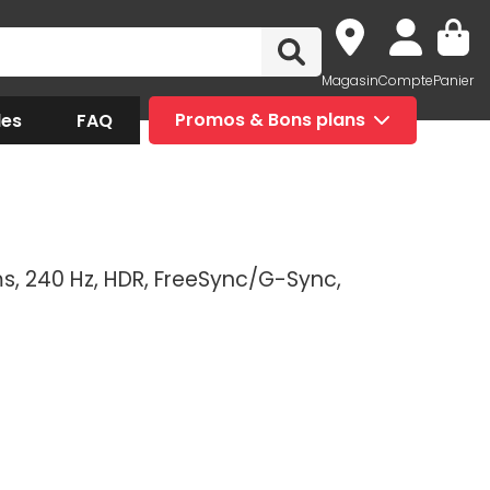
Magasin
Compte
Panier
des
FAQ
Promos & Bons plans
 ms, 240 Hz, HDR, FreeSync/G-Sync,