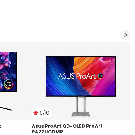
6/10
 
Asus ProArt QD-OLED ProArt 
A
PA27UCDMR