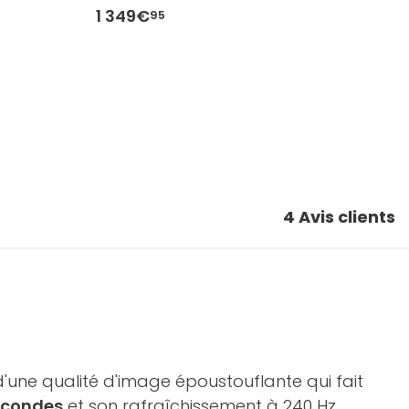
1 349€
1
95
4
Avis clients
d'une qualité d'image époustouflante qui fait
secondes
et son rafraîchissement à 240 Hz