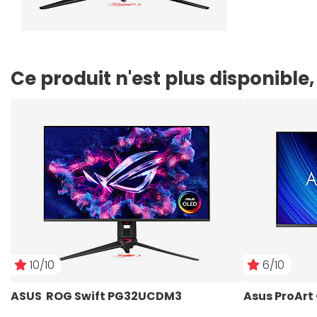
Ce produit n'est plus disponibl
10/10
6/10
ASUS  ROG Swift PG32UCDM3
Asus ProAr