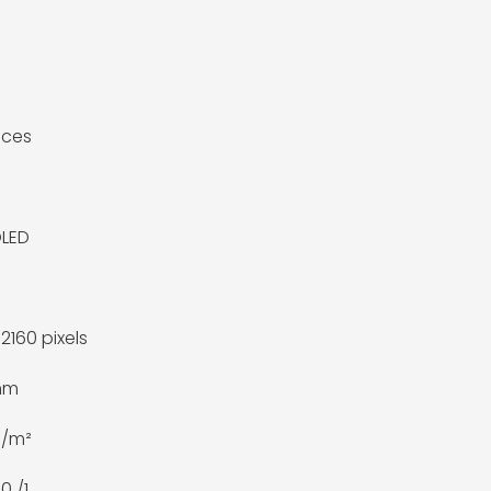
uces
OLED
2160 pixels
mm
d/m²
0 /1