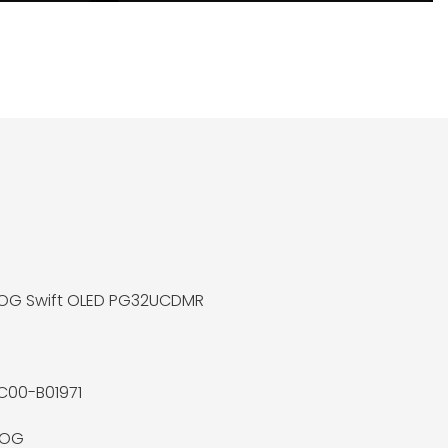
ROG Swift OLED PG32UCDMR
C00-B01971
ROG