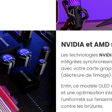
NVIDIA et AMD s
Les technologies
NVID
intégrées synchronise
avec votre carte graphi
(déchirure de l'image).
Enfin, ce modèle OLED 
et une optimisation int
l'uniformité sur l'ens
contre les brûlures.