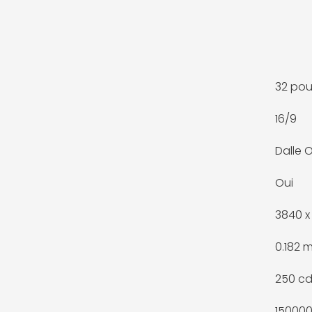
32 po
16/9
Dalle 
Oui
3840 x 
0.182 
250 c
150000