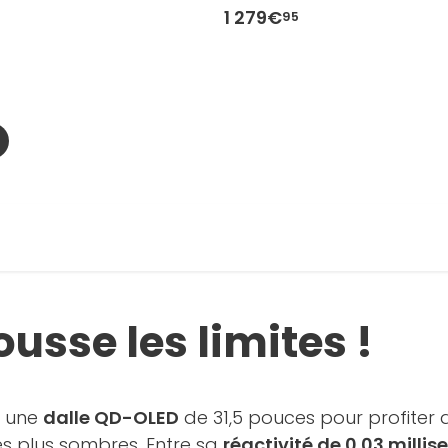
1 279€
95
usse les limites !
e une
dalle QD-OLED
de 31,5 pouces pour profiter 
es plus sombres. Entre sa
réactivité de 0.03 milli