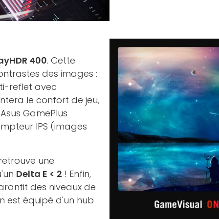
layHDR 400
. Cette
contrastes des images :
ti-reflet avec
era le confort de jeu,
e Asus GamePlus
 compteur IPS (images
 retrouve une
u'un
Delta E < 2
! Enfin,
arantit des niveaux de
an est équipé d'un hub