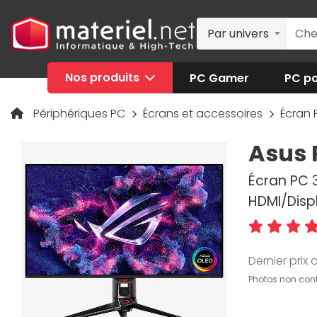
Par univers
Nos produits
PC Gamer
PC po
Périphériques PC
Écrans et accessoires
Écran
Asus 
Écran PC 3
HDMI/Disp
Dernier prix a
Photos non cont