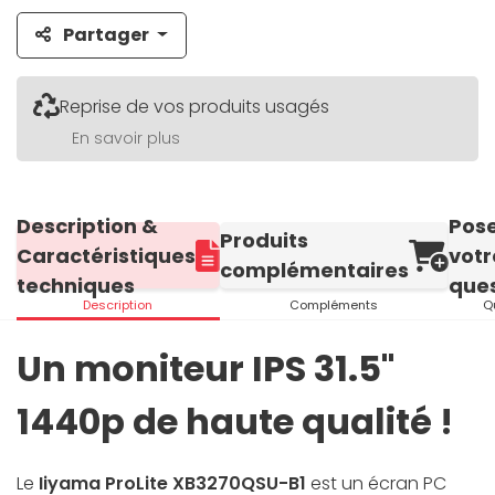
Partager
Reprise de vos produits usagés
En savoir plus
Description &
Pos
Produits
Caractéristiques
votr
complémentaires
techniques
ques
Description
Compléments
Q
Un moniteur IPS 31.5"
1440p de haute qualité !
Le
Iiyama ProLite XB3270QSU-B1
est un écran PC