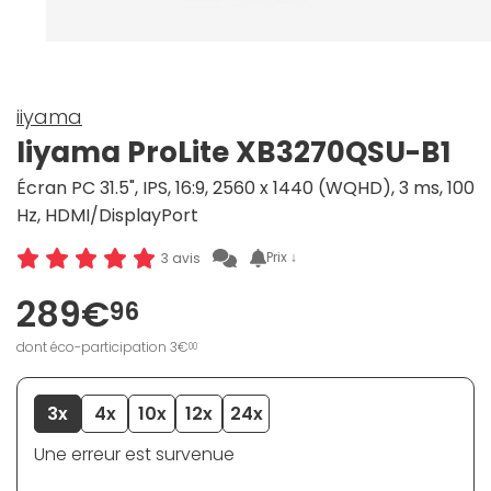
iiyama
Iiyama ProLite XB3270QSU-B1
Écran PC 31.5", IPS, 16:9, 2560 x 1440 (WQHD), 3 ms, 100
Hz, HDMI/DisplayPort
Prix ↓
3 avis
289€
96
dont éco-participation 3€
00
3x
4x
10x
12x
24x
Une erreur est survenue