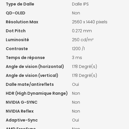
Type de Dalle
Dalle IPS
QD-OLED
Non
Résolution Max
2560 x 1440 pixels
Dot Pitch
0.272 mm
Luminosité
250 cd/m²
Contraste
1200 /1
Temps de réponse
3 ms
Angle de vision (horizontal)
178 Degré(s)
Angle de vision (vertical)
178 Degré(s)
Dalle mate/antireflets
Oui
HDR (High Dynamique Range)
Non
NVIDIA G-SYNC
Non
NVIDIA Reflex
Non
Adaptive-Sync
Oui
AMD FreeSync
Non