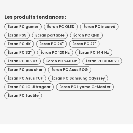
Les produits tendances :
Écran PC gamer
Écran PC OLED
Écran PC incurvé
Écran PS5
Ecran portable
Écran PC QHD
Écran PC 4K
Écran PC 24"
Écran PC 27"
Écran PC 32"
Écran PC 120 Hz
Écran PC 144 Hz
Écran PC 165 Hz
Écran PC 240 Hz
Écran PC HDMI 2.1
Écran PC pas cher
Écran PC Asus ROG
Écran PC Asus TUF
Écran PC Samsung Odyssey
Écran PC LG Ultragear
Écran PC IIyama G-Master
Écran PC tactile