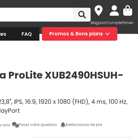
Magasin
Compte
Panier
des
FAQ
Promos & Bons plans
a ProLite XUB2490HSUH-
,8", IPS, 16:9, 1920 x 1080 (FHD), 4 ms, 100 Hz,
layPort
Posez votre question
Alerte baisse de prix
e avis