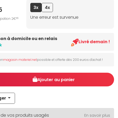
3x
4x
5
Une erreur est survenue
ipation 2€
56
son à domicile ou en relais
Livré demain !
k
 en
magasin materiel.net
possible et offerte dès 200 euros d'achat !
Ajouter au panier
ger
 de vos produits usagés
En savoir plus