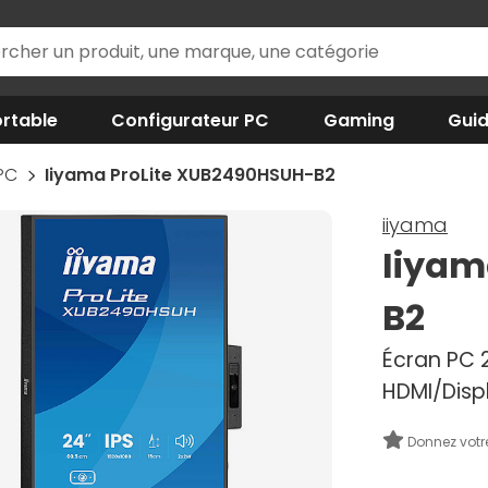
rtable
Configurateur PC
Gaming
Gui
 PC
Iiyama ProLite XUB2490HSUH-B2
iiyama
Iiyam
B2
Écran PC 23
HDMI/Disp
Donnez votr