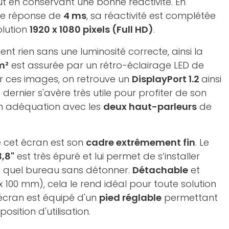
t en conservant une bonne réactivité. En
de réponse de
4 ms
, sa réactivité est complétée
olution
1920 x 1080 pixels (Full HD)
.
ent rien sans une luminosité correcte, ainsi la
m²
est assurée par un rétro-éclairage LED de
uer ces images, on retrouve un
DisplayPort 1.2
ainsi
e dernier s'avère très utile pour profiter de son
n adéquation avec les
deux haut-parleurs
de
 cet écran est son
cadre extrêmement fin
. Le
,8"
est très épuré et lui permet de s’installer
e quel bureau sans détonner.
Détachable
et
x 100 mm), cela le rend idéal pour toute solution
 écran est équipé d'un
pied réglable
permettant
osition d'utilisation.