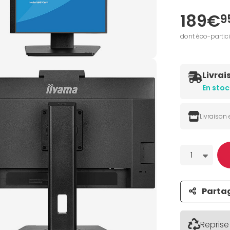
189€
9
dont éco-partic
Livrai
En stoc
Livraison
Quantité
1
Parta
Reprise