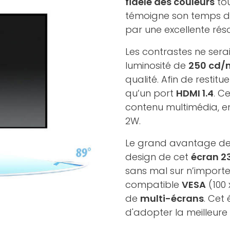
fidèle des couleurs
tou
témoigne son temps 
par une excellente rés
Les contrastes ne serai
luminosité de
250 cd/
qualité. Afin de restit
qu’un port
HDMI 1.4
. C
contenu multimédia, e
2W.
Le grand avantage de
design de cet
écran 23
sans mal sur n’import
compatible
VESA
(100 
de
multi-écrans
. Cet
d'adopter la meilleure p