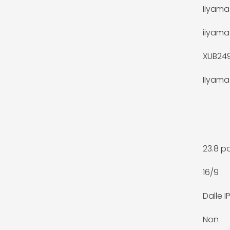
Iiyama
iiyama
XUB24
IIyama 
23.8 p
16/9
Dalle I
Non