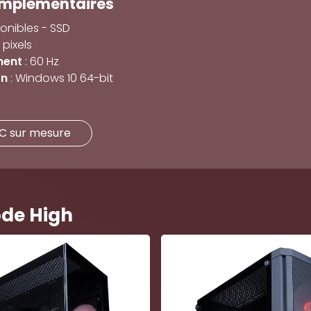
omplémentaires
onibles - SSD
 pixels
ment
: 60 Hz
on
: Windows 10 64-bit
PC sur mesure
ode High