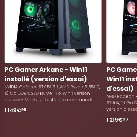
PC Gamer Arkane - Win11
PC Gamer
installé (version d'essai)
Win11 ins
NVIDIA GeForce RTX 5060, AMD Ryzen 5 5500,
d'essai)
16 Go DDR4, SSD NVMe 1 To, Win11 version
AMD Radeon R
d'essai - Monté et testé à la commande
5700X, 16 Go D
version d'essa
1 149€
95
1 219€
96