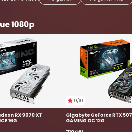
que 1080p
9/10
deon RX 9070 XT 
Gigabyte GeForce RTX 507
ICE 16G
GAMING OC 12G
95