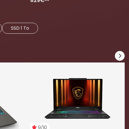
829€
SSD 1 To
M
8
1
9/10