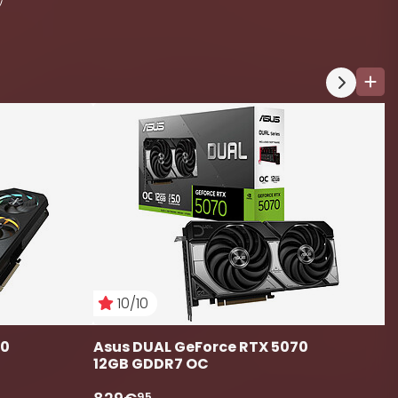
A
T
7
10/10
0 
Asus DUAL GeForce RTX 5070 
12GB GDDR7 OC 
95