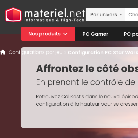
Par univers
Nos produits
PC Gamer
PC po
Configurations par jeu
Configuration PC Star Wars 
Affrontez le côté ob
En prenant le contrôle de 
Retrouvez Cal Kestis dans le nouvel épisode 
configuration à la hauteur pour se dresser 