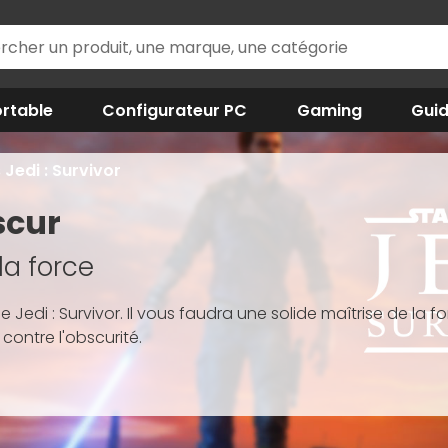
rtable
Configurateur PC
Gaming
Gui
Jedi : Survivor
scur
la force
Jedi : Survivor. Il vous faudra une solide maîtrise de la f
contre l'obscurité.