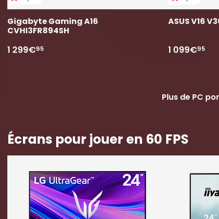
Gigabyte Gaming A16 
ASUS V16 V
CVHI3FR894SH
1 299€
1 099€
95
95
Plus de PC por
Écrans pour jouer en 60 FPS