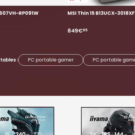
3607VH-RP091W
MSI Thin 15 B13UCX-3018X
849€
95
tables :
PC portable gamer
PC portable gamer