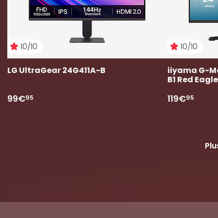
10/10
10/10
LG UltraGear 24G411A-B
iiyama G-M
B1 Red Eagle
99€
119€
95
95
Plu