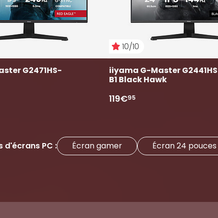
10/10
aster G2471HS-
iiyama G-Master G2441H
B1 Black Hawk
119€
95
s d'écrans PC :
Écran gamer
Écran 24 pouces