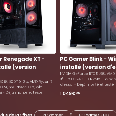
 Renegade XT -
PC Gamer Blink - Wi
tallé (version
installé (version d'
NVIDIA GeForce RTX 5050, AMD 
16 Go DDR4, SSD NVMe 1 To, Win
X 9060 XT 8 Go, AMD Ryzen 7
d'essai - Déjà monté et testé
DR4, SSD NVMe 1 To, Win11
i - Déjà monté et testé
1 049€
95
Plus de PC fixes :
PC gamer
PC gamer FHD