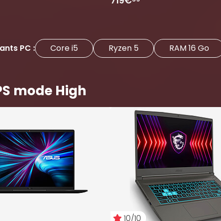
719€
ants PC :
Core i5
Ryzen 5
RAM 16 Go
FPS mode High
10/10