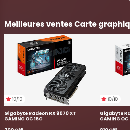
Meilleures ventes Carte graphi
10/10
10/10
Gigabyte Radeon RX 9070 XT 
Gigabyte Ra
GAMING OC 16G
GAMING OC 
95
95