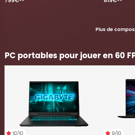
799€
819€
Plus de compos
PC portables pour jouer en 60 
10/10
9/10