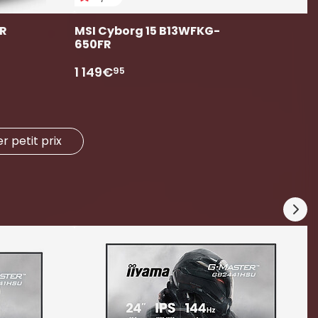
FR
MSI Cyborg 15 B13WFKG-
650FR
1 149€
95
 petit prix
M
1