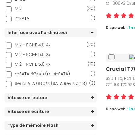
CT1000P310SS
(30)
M.2
(1)
mSATA
Dispo web :
En 
Interface avec l'ordinateur
(20)
M.2 - PCI-E 4.0 4x
(1)
M.2 - PCI-E 5.0 2x
(10)
M.2 - PCI-E 5.0 4x
Crucial T7
(1)
mSATA 6Gb/s (mini-SATA)
SSD 1 To, PCI-
(3)
Serial ATA 6Gb/s (SATA Revision 3)
CT1000T705S
Vitesse en lecture
Dispo web :
En 
Vitesse en écriture
Type de mémoire Flash