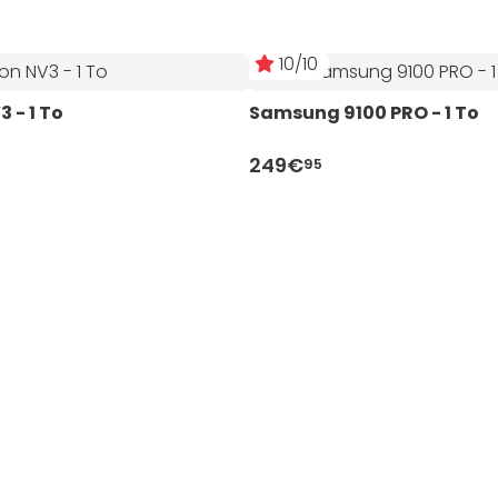
10/10
 - 1 To
Samsung 9100 PRO - 1 To
249€
95