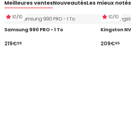
Meilleures ventes
Nouveautés
Les mieux notés
10/10
10/10
Samsung 990 PRO - 1 To
Kingston NV3
219€
209€
95
95