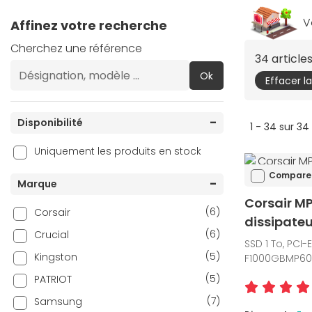
V
Affinez votre recherche
Cherchez une référence
34 articl
Ok
Effacer l
Disponibilité
1 - 34 sur 34
Uniquement les produits en stock
Compare
Marque
Corsair MP
(6)
Corsair
dissipateur
(6)
Crucial
SSD 1 To, PCI-
(5)
Kingston
F1000GBMP60
(5)
PATRIOT
(7)
Samsung