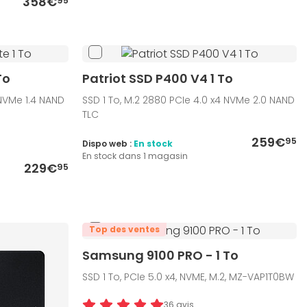
358€
95
To
Patriot SSD P400 V4 1 To
 NVMe 1.4 NAND
SSD 1 To, M.2 2880 PCIe 4.0 x4 NVMe 2.0 NAND
TLC
259€
95
Dispo web :
En stock
En stock dans 1 magasin
229€
95
Top des ventes
Samsung 9100 PRO - 1 To
SSD 1 To, PCIe 5.0 x4, NVME, M.2, MZ-VAP1T0BW
36 avis