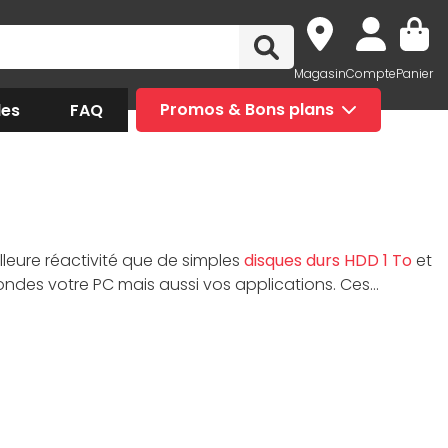
Magasin
Compte
Panier
des
FAQ
Promos & Bons plans
leure réactivité que de simples
disques durs HDD 1 To
et
des votre PC mais aussi vos applications. Ces
un format de
SSD externe
, il y a forcément le format
autés pour vous faire profiter des dernières
vous ralentir.