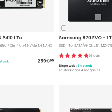
 P410 1 To
Samsung 870 EVO - 1 
 2880 PCIe 4.0 x4 NVMe 1.4 NAND
SSD 1 To, SATA/AHCI, 2,5", MZ-7
93 avis
259€
95
stock
Dispo web :
En stock
En stock dans 4 magasins