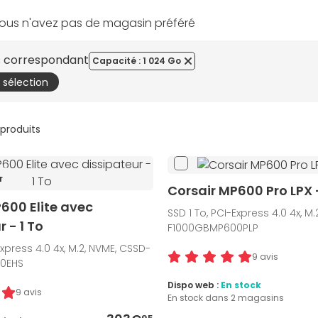
ous n'avez pas de magasin préféré
es correspondant
Capacité : 1 024 Go
a sélection
 produits
r
Corsair MP600 Pro LPX -
600 Elite avec
SSD 1 To, PCI-Express 4.0 4x, M
 - 1 To
F1000GBMP600PLP
Express 4.0 4x, M.2, NVME, CSSD-
9 avis
0EHS
Dispo web :
En stock
9 avis
En stock dans 2 magasins