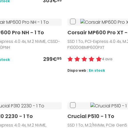
303€
95
stock
600 Pro NH - 1 To
Corsair MP600 Pro XT - 
Express 4.0 4x, M.2 NVME, CSSD-
SSD 1 To, PCI-Express 4.0 4x, M
0PNH
F1000GBMP600PXT
299€
95
4 avis
stock
Dispo web :
En stock
10 2230 - 1 To
Crucial P510 - 1 To
Express 4.0 4x, M.2 NVME,
SSD 1 To, M.2/NVMe, PCIe Gen5