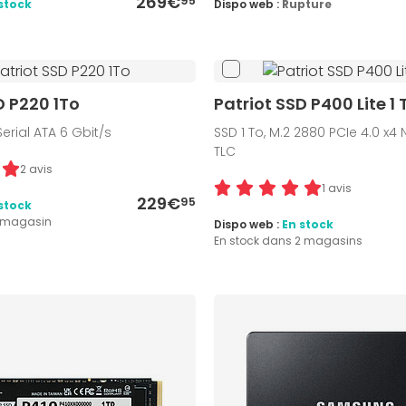
269€
95
stock
Dispo web :
Rupture
D P220 1To
Patriot SSD P400 Lite 1 
 Serial ATA 6 Gbit/s
SSD 1 To, M.2 2880 PCIe 4.0 x4
TLC
2 avis
1 avis
229€
95
stock
1 magasin
Dispo web :
En stock
En stock dans 2 magasins