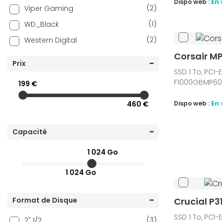
Dispo web :
En 
(2)
Viper Gaming
(1)
WD_Black
(2)
Western Digital
Corsair MP
Prix
SSD 1 To, PCI-
F1000GBMP60
199 €
Dispo web :
En 
460 €
Capacité
1 024 Go
1 024 Go
Crucial P3
Format de Disque
SSD 1 To, PCI-
(3)
2" 1/2