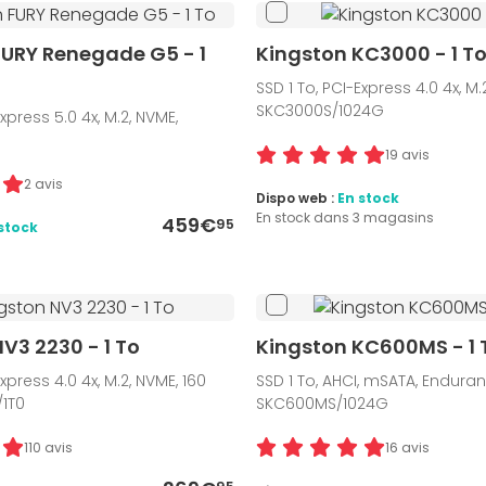
FURY Renegade G5 - 1
Kingston KC3000 - 1 T
SSD 1 To, PCI-Express 4.0 4x, M.
SKC3000S/1024G
Express 5.0 4x, M.2, NVME,
19 avis
2 avis
Dispo web :
En stock
En stock dans 3 magasins
459€
95
stock
V3 2230 - 1 To
Kingston KC600MS - 1 
Express 4.0 4x, M.2, NVME, 160
SSD 1 To, AHCI, mSATA, Endura
/1T0
SKC600MS/1024G
110 avis
16 avis