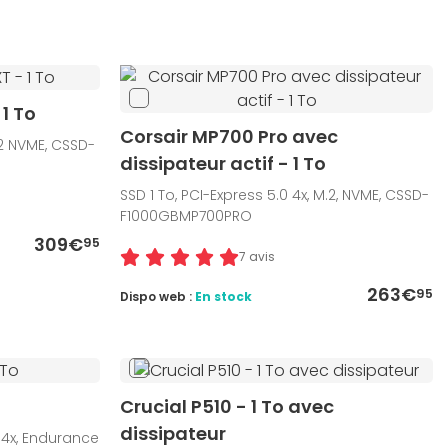
1 To
Corsair MP700 Pro avec
.2 NVME, CSSD-
dissipateur actif - 1 To
SSD 1 To, PCI-Express 5.0 4x, M.2, NVME, CSSD-
F1000GBMP700PRO
309€
95
7 avis
263€
95
Dispo web :
En stock
Crucial P510 - 1 To avec
dissipateur
 4x, Endurance