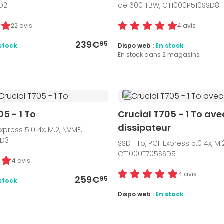
D2
de 600 TBW, CT1000P510SSD8
22 avis
4 avis
239€
95
stock
Dispo web :
En stock
En stock dans 2 magasins
05 - 1 To
Crucial T705 - 1 To ave
dissipateur
Express 5.0 4x, M.2, NVME,
SD3
SSD 1 To, PCI-Express 5.0 4x, M.
CT1000T705SSD5
4 avis
4 avis
259€
95
stock
Dispo web :
En stock