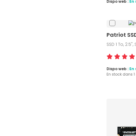
Dispo web :
En 
Patriot SS
SSD 1 To, 2.5",
Dispo web :
En 
En stock dans 