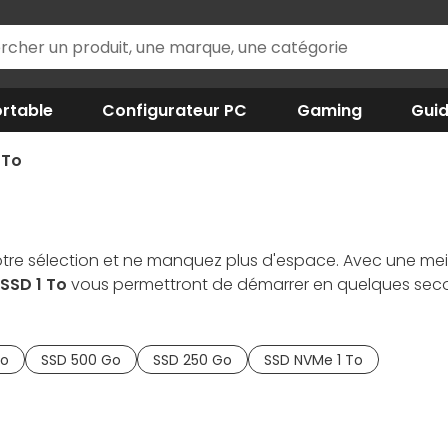
rtable
Configurateur PC
Gaming
Gui
 To
tre sélection et ne manquez plus d'espace. Avec une meil
SSD 1 To
vous permettront de démarrer en quelques secon
e M.2, le classique 2.5 pouces
ou tout simplement dans 
oire flash, nos experts scrutent en permanence les nouve
se ? Optez pour un
SSD 2 To
, il n'y aura alors plus rien pour 
To
SSD 500 Go
SSD 250 Go
SSD NVMe 1 To