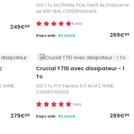
SSD 1 To, M.2/NVMe, PCIe Gen5 4x, Endurance
de 600 TBW, CT1000P510SSD5
4 avis
249€
95
269€
95
Dispo web :
En stock
c
Crucial T710 avec dissipateur - 1
To
2, NVME,
SSD 1 To, PCI-Express 5.0 4x, M.2, NVME,
CT1000T710SSD5
1 avis
279€
289€
95
95
Dispo web :
En stock