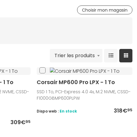
Choisir mon magasin
Trier les produits
 1 To
Corsair MP600 Pro LPX - 1 To
.2 NVME, CSSD-
SSD 1 To, PCI-Express 4.0 4x, M.2 NVME, CSSD-
F1000GBMP600PLPW
318€
95
Dispo web :
En stock
309€
95