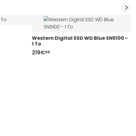
Western Digital SSD WD Blue SN5100 -  
1 To
219€
95
W
- 
2