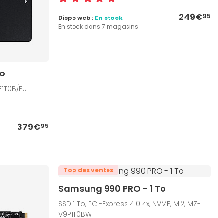
249€
95
Dispo web :
En stock
En stock dans 7 magasins
To
7E1T0B/EU
379€
95
Top des ventes
Samsung 990 PRO - 1 To
SSD 1 To, PCI-Express 4.0 4x, NVME, M.2, MZ-
V9P1T0BW