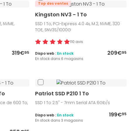
Top des ventes
o
Kingston NV3 - 1 To
2, NVME,
SSD 1 To, PCI-Express 4.0 4x, M.2, NVME, 320
TOE, SNV3S/1000G
110 avis
319€
209€
95
95
Dispo web :
En stock
En stock dans 6 magasins
To
Patriot SSD P210 1 To
nce de 600 To,
SSD 1 To 2.5" - 7mm Serial ATA 6Gb/s
199€
95
Dispo web :
En stock
En stock dans 3 magasins