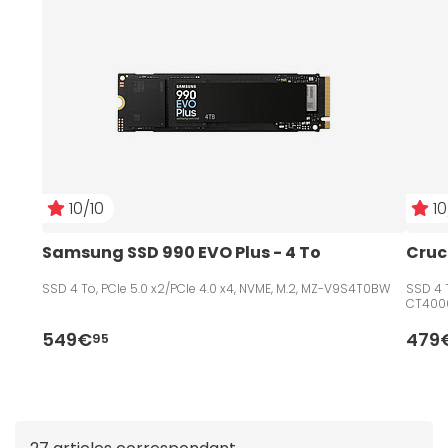
perdez plus en productivité à l'aide des disques durs
SDD 4 To et prenez du temps sur ce qui importe
vraiment.
10/10
10
Samsung SSD 990 EVO Plus - 4 To
Cruci
SSD 4 To, PCIe 5.0 x2/PCIe 4.0 x4, NVME, M.2, MZ-V9S4T0BW
SSD 4 
CT400
549€
479
95