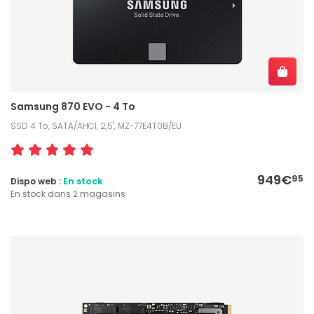
Samsung 870 EVO - 4 To
SSD 4 To, SATA/AHCI, 2,5", MZ-77E4T0B/EU
949€
95
Dispo web :
En stock
En stock dans 2 magasins