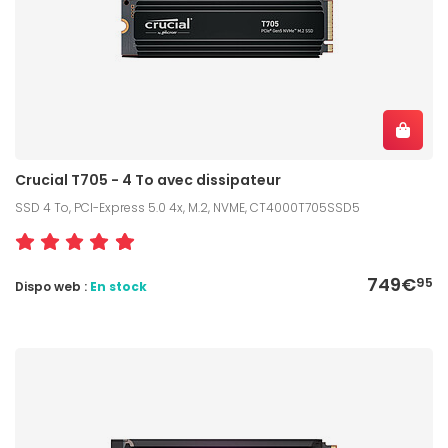
Crucial T705 - 4 To avec dissipateur
SSD 4 To, PCI-Express 5.0 4x, M.2, NVME, CT4000T705SSD5
749€
95
Dispo web :
En stock