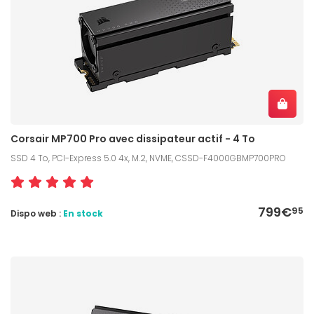
Corsair MP700 Pro avec dissipateur actif - 4 To
SSD 4 To, PCI-Express 5.0 4x, M.2, NVME, CSSD-F4000GBMP700PRO
799€
95
Dispo web :
En stock