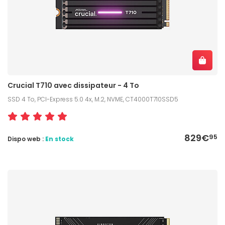
Crucial T710 avec dissipateur - 4 To
SSD 4 To, PCI-Express 5.0 4x, M.2, NVME, CT4000T710SSD5
829€
95
Dispo web :
En stock