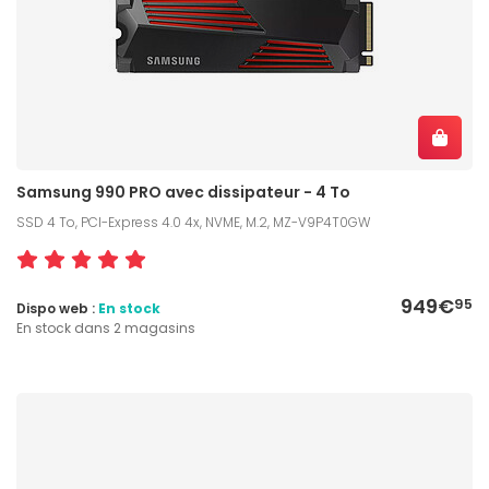
Samsung 990 PRO avec dissipateur - 4 To
SSD 4 To, PCI-Express 4.0 4x, NVME, M.2, MZ-V9P4T0GW
949€
95
Dispo web :
En stock
En stock dans 2 magasins