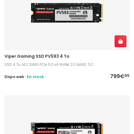
Viper Gaming SSD PV593 4 To
SSD 4 To, M.2 2880 PCIe 5.0 x4 NVMe 2.0 NAND TLC
799€
95
Dispo web :
En stock