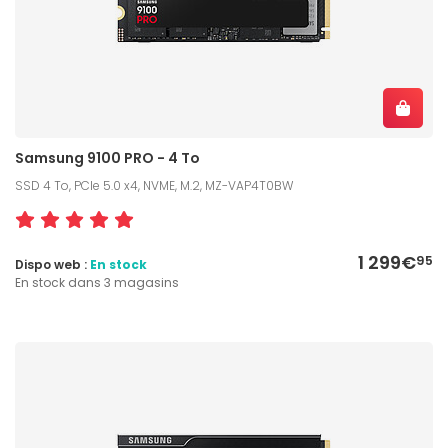
Samsung 9100 PRO - 4 To
SSD 4 To, PCIe 5.0 x4, NVME, M.2, MZ-VAP4T0BW
1 299€
95
Dispo web :
En stock
En stock dans 3 magasins