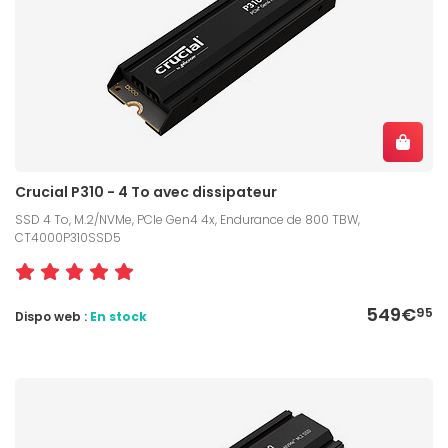
Crucial P310 - 4 To avec dissipateur
SSD 4 To, M.2/NVMe, PCIe Gen4 4x, Endurance de 800 TBW,
CT4000P310SSD5
549€
95
Dispo web :
En stock