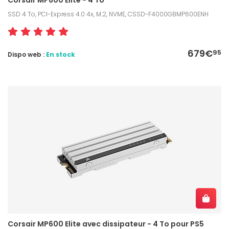
SSD 4 To, PCI-Express 4.0 4x, M.2, NVME, CSSD-F4000GBMP600ENH
679€
95
Dispo web :
En stock
Corsair MP600 Elite avec dissipateur - 4 To pour PS5