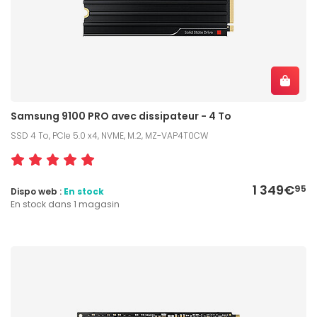
Samsung 9100 PRO avec dissipateur - 4 To
SSD 4 To, PCIe 5.0 x4, NVME, M.2, MZ-VAP4T0CW
1 349€
95
Dispo web :
En stock
En stock dans 1 magasin