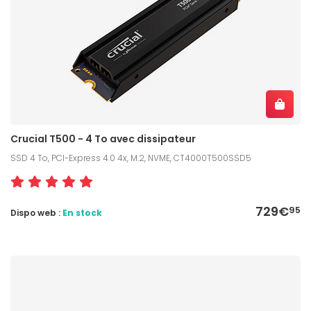
Crucial T500 - 4 To avec dissipateur
SSD 4 To, PCI-Express 4.0 4x, M.2, NVME, CT4000T500SSD5
729€
95
Dispo web :
En stock