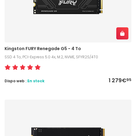
Kingston FURY Renegade G5 - 4 To
SSD 4 To, PCI-Express 5.0 4x, M.2, NVME, SFYR2S/4T0
1 279€
95
Dispo web :
En stock