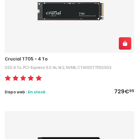
Crucial T705 - 4 To
SSD 4 To, PCI-Express 5.0 4x, M.2, NVME, CT4000T705SSD3
729€
95
Dispo web :
En stock