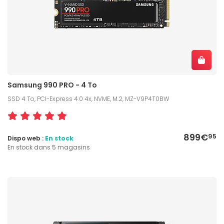
Samsung 990 PRO - 4 To
SSD 4 To, PCI-Express 4.0 4x, NVME, M.2, MZ-V9P4T0BW
899€
95
Dispo web :
En stock
En stock dans 5 magasins