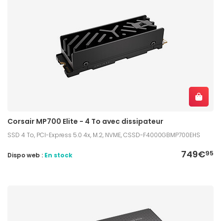
Corsair MP700 Elite - 4 To avec dissipateur
SSD 4 To, PCI-Express 5.0 4x, M.2, NVME, CSSD-F4000GBMP700EHS
749€
95
Dispo web :
En stock