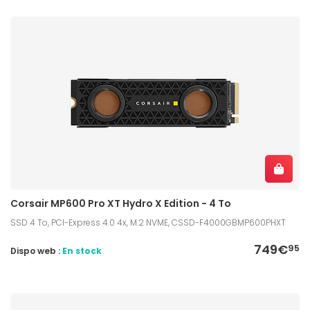
Corsair MP600 Pro XT Hydro X Edition - 4 To
SSD 4 To, PCI-Express 4.0 4x, M.2 NVME, CSSD-F4000GBMP600PHXT
749€
95
Dispo web :
En stock