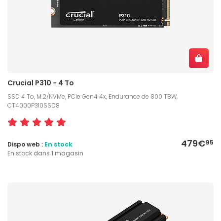
Crucial P310 - 4 To
SSD 4 To, M.2/NVMe, PCIe Gen4 4x, Endurance de 800 TBW,
CT4000P310SSD8
479€
95
Dispo web :
En stock
En stock dans 1 magasin