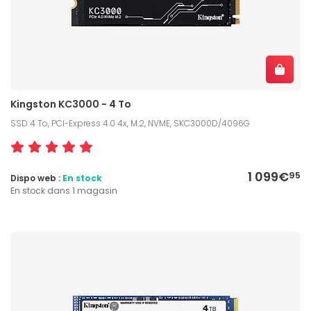
Kingston KC3000 - 4 To
SSD 4 To, PCI-Express 4.0 4x, M.2, NVME, SKC3000D/4096G
1 099€
95
Dispo web :
En stock
En stock dans 1 magasin