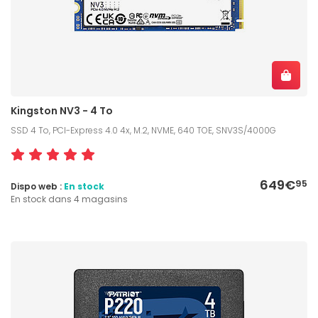
Kingston NV3 - 4 To
SSD 4 To, PCI-Express 4.0 4x, M.2, NVME, 640 TOE, SNV3S/4000G
649€
95
Dispo web :
En stock
En stock dans 4 magasins