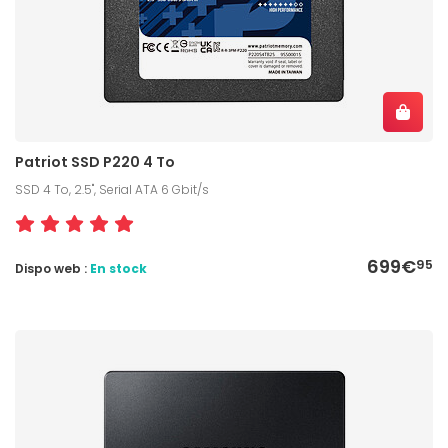
Patriot SSD P220 4 To
SSD 4 To, 2.5", Serial ATA 6 Gbit/s
699€
95
Dispo web :
En stock