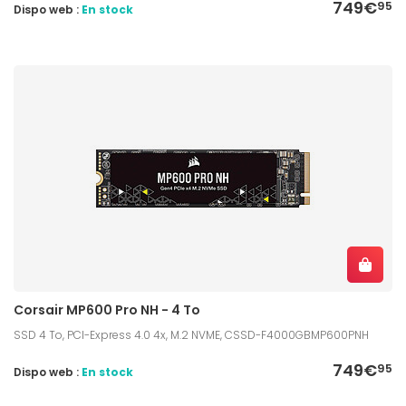
749€
95
Dispo web :
En stock
Corsair MP600 Pro NH - 4 To
SSD 4 To, PCI-Express 4.0 4x, M.2 NVME, CSSD-F4000GBMP600PNH
749€
95
Dispo web :
En stock