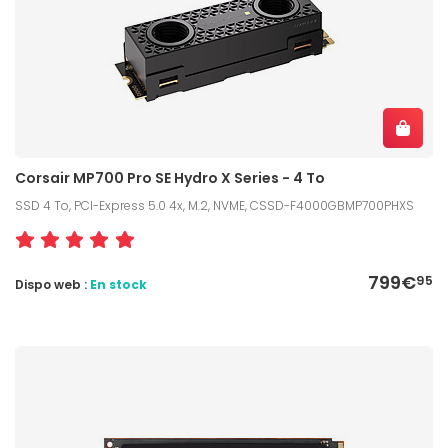
Corsair MP700 Pro SE Hydro X Series - 4 To
SSD 4 To, PCI-Express 5.0 4x, M.2, NVME, CSSD-F4000GBMP700PHXS
799€
95
Dispo web :
En stock