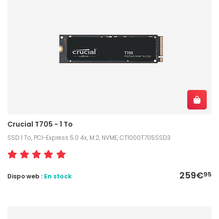
Crucial T705 - 1 To
SSD 1 To, PCI-Express 5.0 4x, M.2, NVME, CT1000T705SSD3
259€
95
Dispo web :
En stock