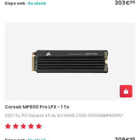
303€
95
Dispo web :
En stock
Corsair MP600 Pro LPX - 1 To
SSD 1 To, PCI-Express 4.0 4x, M.2 NVME, CSSD-F1000GBMP600PLP
309€
95