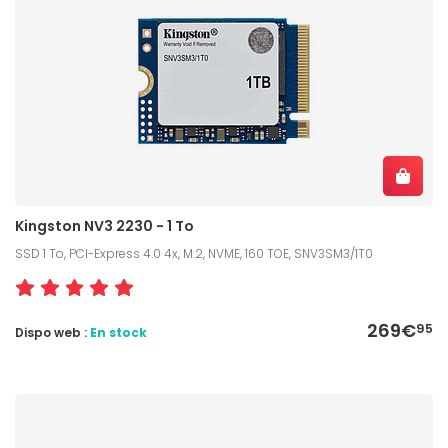
Kingston NV3 2230 - 1 To
SSD 1 To, PCI-Express 4.0 4x, M.2, NVME, 160 TOE, SNV3SM3/1T0
269€
95
Dispo web :
En stock