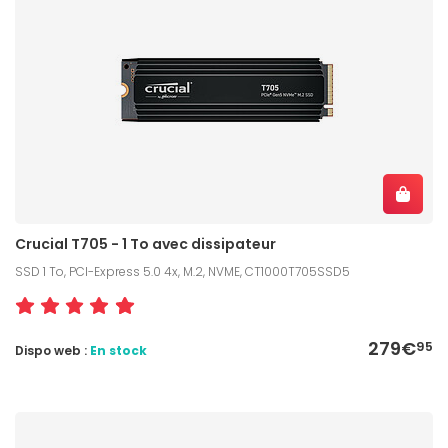
Crucial T705 - 1 To avec dissipateur
SSD 1 To, PCI-Express 5.0 4x, M.2, NVME, CT1000T705SSD5
279€
95
Dispo web :
En stock