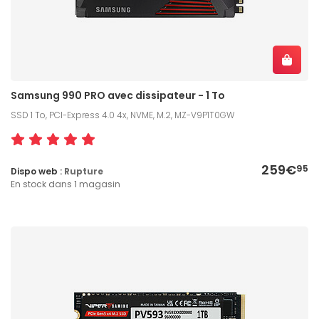
Samsung 990 PRO avec dissipateur - 1 To
SSD 1 To, PCI-Express 4.0 4x, NVME, M.2, MZ-V9P1T0GW
259€
95
Dispo web :
Rupture
En stock dans 1 magasin