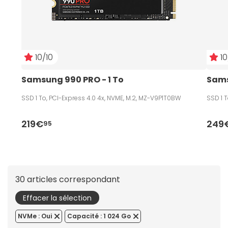
10/10
10
Samsung 990 PRO - 1 To
Sams
SSD 1 To, PCI-Express 4.0 4x, NVME, M.2, MZ-V9P1T0BW
SSD 1 T
219€
249
95
30 articles correspondant
Effacer la sélection
NVMe : Oui
Capacité : 1 024 Go