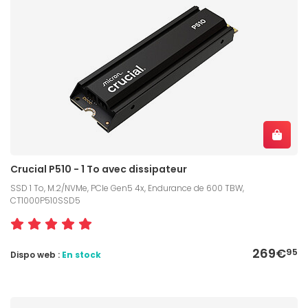
Crucial P510 - 1 To avec dissipateur
SSD 1 To, M.2/NVMe, PCIe Gen5 4x, Endurance de 600 TBW,
CT1000P510SSD5
269€
95
Dispo web :
En stock