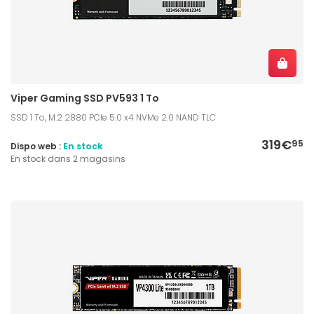
Viper Gaming SSD PV593 1 To
SSD 1 To, M.2 2880 PCIe 5.0 x4 NVMe 2.0 NAND TLC
319€
95
Dispo web :
En stock
En stock dans 2 magasins