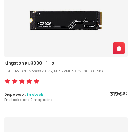
Kingston KC3000 - 1 To
SSD 1 To, PCI-Express 4.0 4x, M.2, NVME, SKC3000S/1024G
319€
95
Dispo web :
En stock
En stock dans 3 magasins