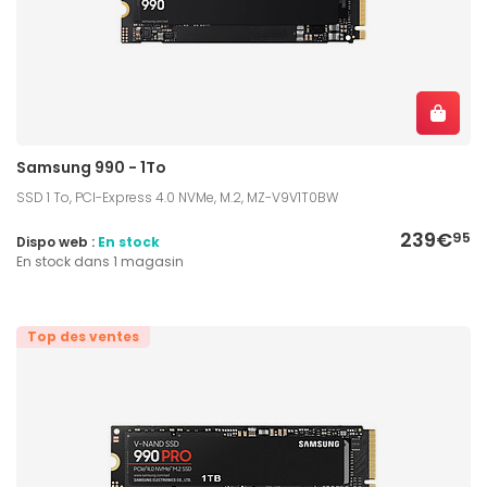
Samsung 990 - 1To
SSD 1 To, PCI-Express 4.0 NVMe, M.2, MZ-V9V1T0BW
239€
95
Dispo web :
En stock
En stock dans 1 magasin
Top des ventes