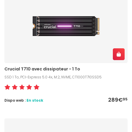
Crucial T710 avec dissipateur - 1 To
SSD 1 To, PCI-Express 5.0 4x, M.2, NVME, CT1000T710SSD5
289€
95
Dispo web :
En stock