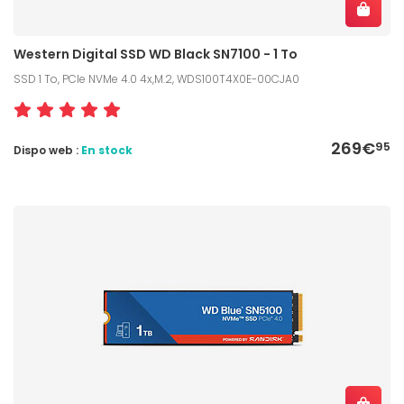
Western Digital SSD WD Black SN7100 - 1 To
SSD 1 To, PCIe NVMe 4.0 4x,M.2, WDS100T4X0E-00CJA0
269€
95
Dispo web :
En stock