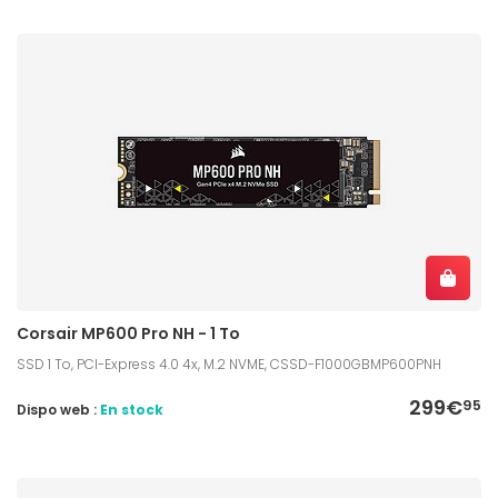
Corsair MP600 Pro NH - 1 To
SSD 1 To, PCI-Express 4.0 4x, M.2 NVME, CSSD-F1000GBMP600PNH
299€
95
Dispo web :
En stock