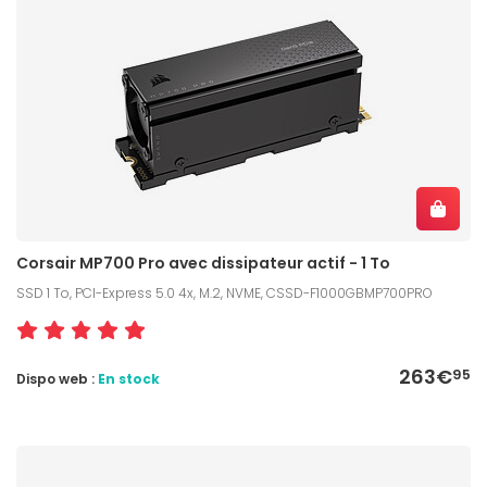
Corsair MP700 Pro avec dissipateur actif - 1 To
SSD 1 To, PCI-Express 5.0 4x, M.2, NVME, CSSD-F1000GBMP700PRO
263€
95
Dispo web :
En stock