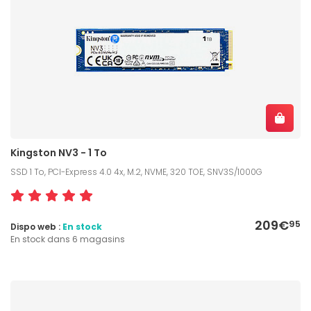
Kingston NV3 - 1 To
SSD 1 To, PCI-Express 4.0 4x, M.2, NVME, 320 TOE, SNV3S/1000G
209€
95
Dispo web :
En stock
En stock dans 6 magasins