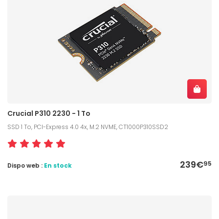
Crucial P310 2230 - 1 To
SSD 1 To, PCI-Express 4.0 4x, M.2 NVME, CT1000P310SSD2
239€
95
Dispo web :
En stock