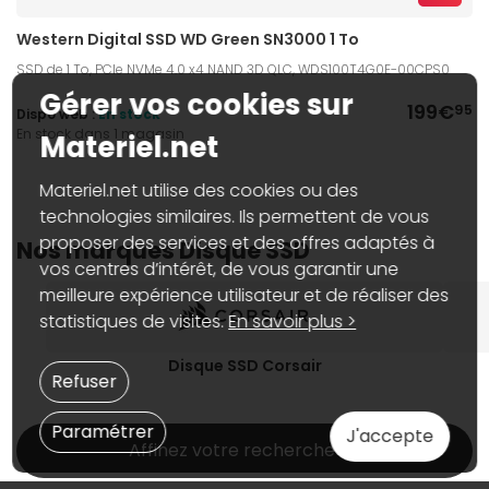
Western Digital SSD WD Green SN3000 1 To
SSD de 1 To, PCIe NVMe 4.0 x4 NAND 3D QLC, WDS100T4G0E-00CPS0
Gérer vos cookies sur
199€
95
Dispo web :
En stock
En stock dans 1 magasin
Materiel.net
Materiel.net utilise des cookies ou des
technologies similaires. Ils permettent de vous
proposer des services et des offres adaptés à
Nos marques Disque SSD
vos centres d’intérêt, de vous garantir une
meilleure expérience utilisateur et de réaliser des
statistiques de visites.
En savoir plus >
Disque SSD Corsair
Refuser
Paramétrer
J'accepte
Affinez votre recherche