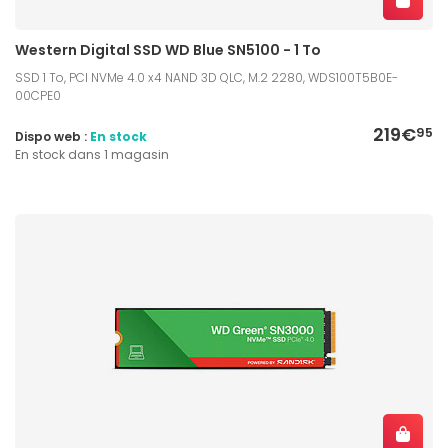
Western Digital SSD WD Blue SN5100 - 1 To
SSD 1 To, PCI NVMe 4.0 x4 NAND 3D QLC, M.2 2280, WDS100T5B0E-
00CPE0
219€
95
Dispo web :
En stock
En stock dans 1 magasin