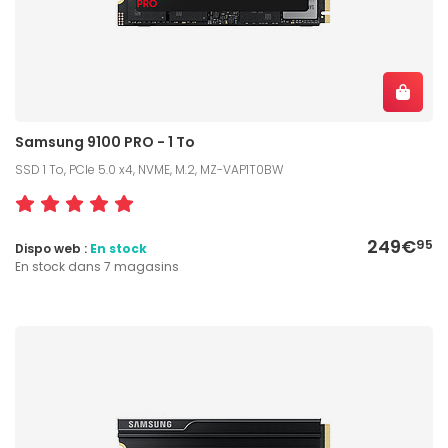
Samsung 9100 PRO - 1 To
SSD 1 To, PCIe 5.0 x4, NVME, M.2, MZ-VAP1T0BW
249€
95
Dispo web :
En stock
En stock dans 7 magasins