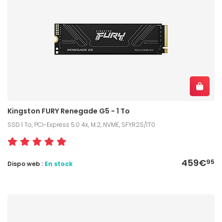
Kingston FURY Renegade G5 - 1 To
SSD 1 To, PCI-Express 5.0 4x, M.2, NVME, SFYR2S/1T0
459€
95
Dispo web :
En stock