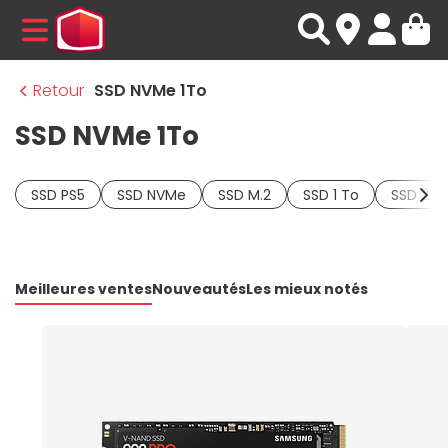
MENU
Retour
SSD NVMe 1To
SSD NVMe 1To
SSD PS5
SSD NVMe
SSD M.2
SSD 1 To
SSD 2 T
Meilleures ventes
Nouveautés
Les mieux notés