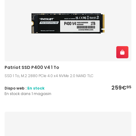
Patriot SSD P400 V4 1 To
SSD 1 To, M.2 2880 PCIe 4.0 x4 NVMe 2.0 NAND TLC
259€
95
Dispo web :
En stock
En stock dans 1 magasin