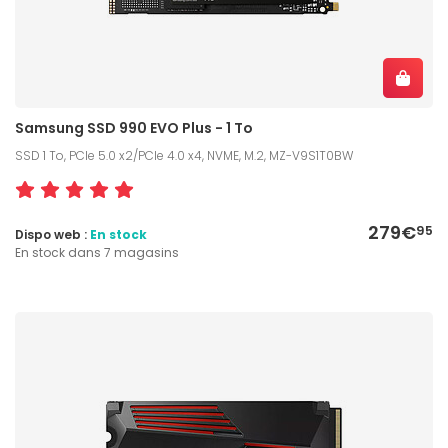
Samsung SSD 990 EVO Plus - 1 To
SSD 1 To, PCIe 5.0 x2/PCIe 4.0 x4, NVME, M.2, MZ-V9S1T0BW
279€
95
Dispo web :
En stock
En stock dans 7 magasins