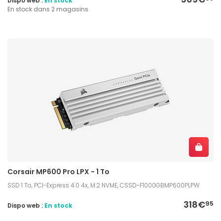
Dispo web :
En stock
En stock dans 2 magasins
Corsair MP600 Pro LPX - 1 To
SSD 1 To, PCI-Express 4.0 4x, M.2 NVME, CSSD-F1000GBMP600PLPW
318€
95
Dispo web :
En stock