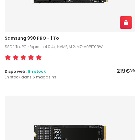
Samsung 990 PRO - 1 To
SSD 1 To, PCI-Express 4.0 4x, NVME, M.2, MZ-V9P1T0BW
219€
95
Dispo web :
En stock
En stock dans 6 magasins