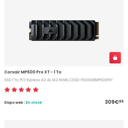
Corsair MP600 Pro XT - 1 To
SSD 1 To, PCI-Express 4.0 4x, M.2 NVME, CSSD-F1000GBMP600PXT
309€
95
Dispo web :
En stock