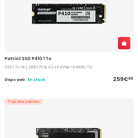
Patriot SSD P410 1 To
SSD 1 To, M.2 2880 PCIe 4.0 x4 NVMe 1.4 NAND TLC
259€
95
Dispo web :
En stock
Top des ventes