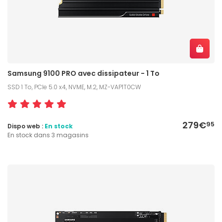
Samsung 9100 PRO avec dissipateur - 1 To
SSD 1 To, PCIe 5.0 x4, NVME, M.2, MZ-VAP1T0CW
279€
95
Dispo web :
En stock
En stock dans 3 magasins