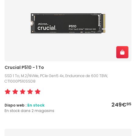
Crucial P510 - 1 To
SSD 1 To, M.2/NVMe, PCIe Gen5 4x, Endurance de 600 TBW,
CT1000P510SSD8
249€
95
Dispo web :
En stock
En stock dans 2 magasins