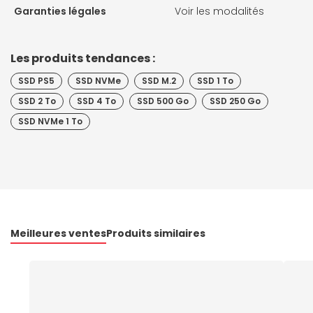
Garanties légales
Voir les modalités
Les produits tendances :
SSD PS5
SSD NVMe
SSD M.2
SSD 1 To
SSD 2 To
SSD 4 To
SSD 500 Go
SSD 250 Go
SSD NVMe 1 To
Meilleures ventes
Produits similaires