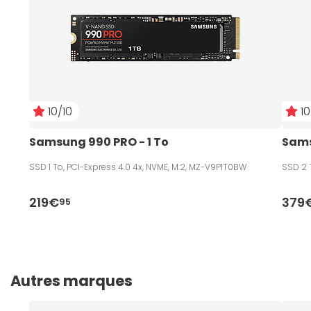
10/10
10
Samsung 990 PRO - 1 To
Sams
SSD 1 To, PCI-Express 4.0 4x, NVME, M.2, MZ-V9P1T0BW
SSD 2 
219€
379
95
Autres marques