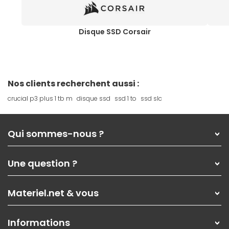
Disque SSD Corsair
Nos clients recherchent aussi :
crucial p3 plus 1 tb m
disque ssd
ssd 1 to
ssd slc
Qui sommes-nous ?
Qui sommes-nous ?
Une question ?
Nos services
Les magasins Materiel.net
Rubrique d'aide / FAQ
Nos solutions pour les pros
Materiel.net & vous
Paiement, livraison
Contactez-nous
Garanties
,
Pack Zen
On répare votre PC portable
SAV, demander un retour
Informations
On rachète votre carte graphique