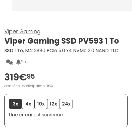
Viper Gaming
Viper Gaming SSD PV593 1 To
SSD 1 To, M.2 2880 PCIe 5.0 x4 NVMe 2.0 NAND TLC
Prix ↓
319€
95
dont éco-participation 0€
05
3x
4x
10x
12x
24x
Une erreur est survenue