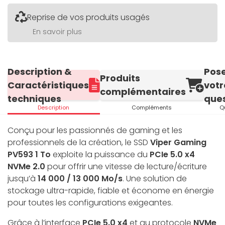
Reprise de vos produits usagés
En savoir plus
Description &
Pos
Produits
Caractéristiques
votr
complémentaires
techniques
ques
Description
Compléments
Q
Conçu pour les passionnés de gaming et les
professionnels de la création, le SSD
Viper Gaming
PV593 1 To
exploite la puissance du
PCIe 5.0 x4
NVMe 2.0
pour offrir une vitesse de lecture/écriture
jusqu’à
14 000 / 13 000 Mo/s
. Une solution de
stockage ultra-rapide, fiable et économe en énergie
pour toutes les configurations exigeantes.
Grâce à l’interface
PCIe 5.0 x4
et au protocole
NVMe