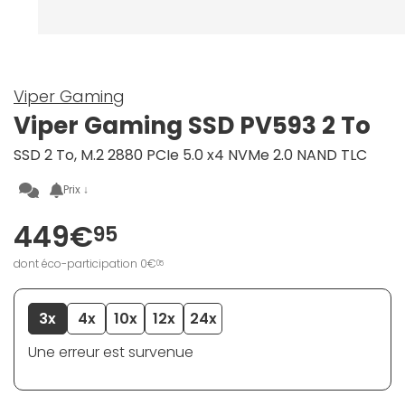
Viper Gaming
Viper Gaming SSD PV593 2 To
SSD 2 To, M.2 2880 PCIe 5.0 x4 NVMe 2.0 NAND TLC
Prix ↓
449€
95
dont éco-participation 0€
05
3x
4x
10x
12x
24x
Une erreur est survenue