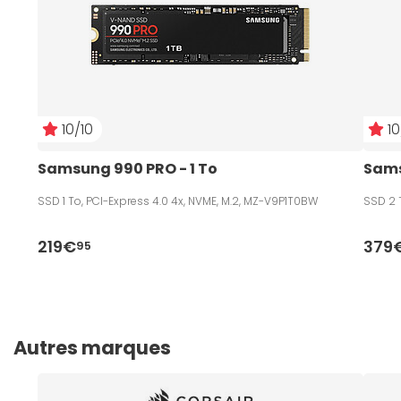
10/10
10
Samsung 990 PRO - 1 To
Sams
SSD 1 To, PCI-Express 4.0 4x, NVME, M.2, MZ-V9P1T0BW
SSD 2 
219€
379
95
Autres marques