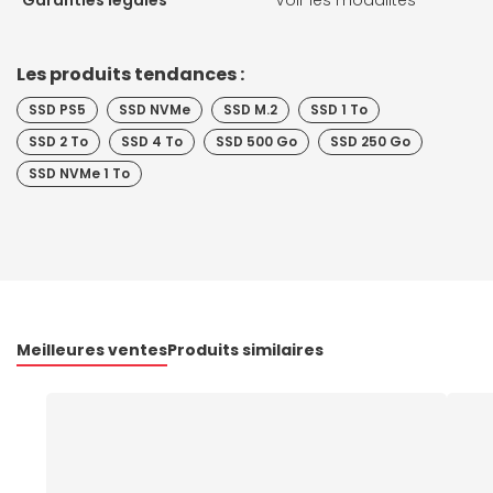
Garanties légales
Voir les modalités
Les produits tendances :
SSD PS5
SSD NVMe
SSD M.2
SSD 1 To
SSD 2 To
SSD 4 To
SSD 500 Go
SSD 250 Go
SSD NVMe 1 To
Meilleures ventes
Produits similaires