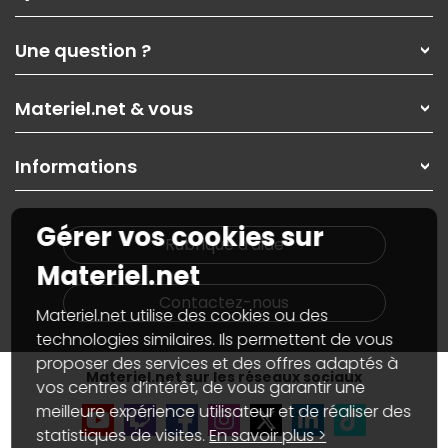
Qui sommes-nous ?
Une question ?
Nos services
Les magasins Materiel.net
Rubrique d'aide / FAQ
Nos solutions pour les pros
Materiel.net & vous
Paiement, livraison
Contactez-nous
Garanties
,
Pack Zen
On répare votre PC portable
SAV, demander un retour
Informations
On rachète votre carte graphique
Informations
PC sur mesure : Votre RDV personnalisé
Guides d'achats et tutoriels
Plan du site
Notre démarche écologique
Gérer vos cookies sur
Nos marques
Materiel.net recrute
Rubrique d'aide
Conditions générales de vente
Notre programme d'affiliation
Materiel.net
Marketplace
Partenariat & Sponsoring
Informations légales
Contactez-nous
Materiel.net utilise des cookies ou des
Données personnelles
et
cookies
Gérer vos cookies
technologies similaires. Ils permettent de vous
Accessibilité : non conforme
proposer des services et des offres adaptés à
Materiel.net sur les réseaux sociaux
vos centres d’intérêt, de vous garantir une
meilleure expérience utilisateur et de réaliser des
statistiques de visites.
En savoir plus >