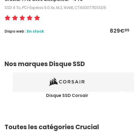
SSD 4 To, PCI-Express 5.0 4x, M.2, NVME, CT4000T710SSD5
829€
95
Dispo web :
En stock
Nos marques Disque SSD
Disque SSD Corsair
Toutes les catégories Crucial