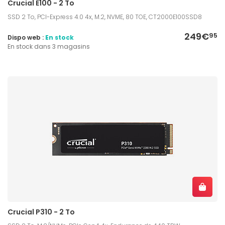
Crucial E100 - 2 To
SSD 2 To, PCI-Express 4.0 4x, M.2, NVME, 80 TOE, CT2000E100SSD8
249€
95
Dispo web :
En stock
En stock dans 3 magasins
Crucial P310 - 2 To