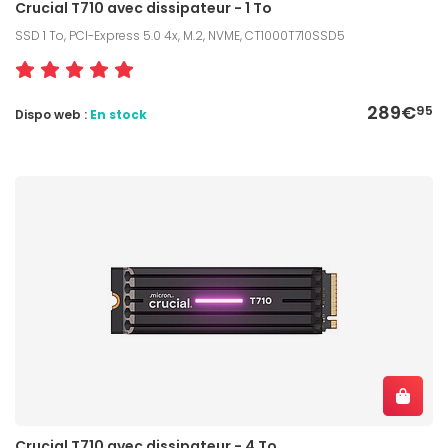
Crucial T710 avec dissipateur - 1 To
SSD 1 To, PCI-Express 5.0 4x, M.2, NVME, CT1000T710SSD5
289€
95
Dispo web :
En stock
Crucial T710 avec dissipateur - 4 To