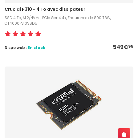
Crucial P310 - 4 To avec dissipateur
SSD 4 To, M.2/NVMe, PCIe Gen4 4x, Endurance de 800 TBW,
CT4000P310SSD5
549€
95
Dispo web :
En stock