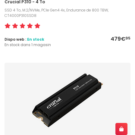
Crucial P310 - 4 To
SSD 4 To, M.2/NVMe, PCIe Gen4 4x, Endurance de 800 TBW,
CT4000P310SSD8
479€
95
Dispo web :
En stock
En stock dans 1 magasin