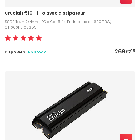
Crucial P510 - 1 To avec dissipateur
SSD 1 To, M.2/NVMe, PCIe Gen5 4x, Endurance de 600 TBW,
CT1000P510SSD5
269€
95
Dispo web :
En stock