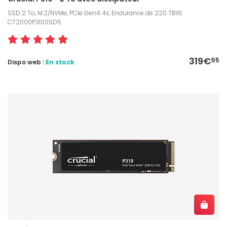
SSD 2 To, M.2/NVMe, PCIe Gen4 4x, Endurance de 220 TBW,
CT2000P310SSD5
319€
95
Dispo web :
En stock