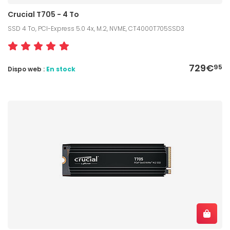
Crucial T705 - 4 To
SSD 4 To, PCI-Express 5.0 4x, M.2, NVME, CT4000T705SSD3
729€
95
Dispo web :
En stock