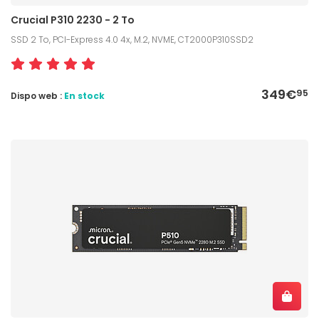
Crucial P310 2230 - 2 To
SSD 2 To, PCI-Express 4.0 4x, M.2, NVME, CT2000P310SSD2
349€
95
Dispo web :
En stock