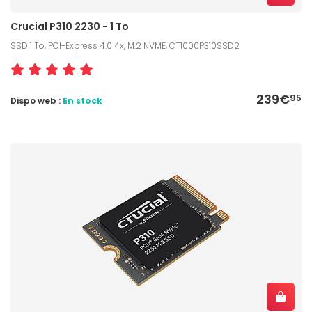
Crucial P310 2230 - 1 To
SSD 1 To, PCI-Express 4.0 4x, M.2 NVME, CT1000P310SSD2
239€
95
Dispo web :
En stock