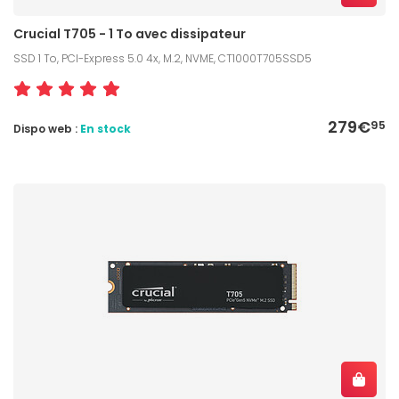
Crucial T705 - 1 To avec dissipateur
SSD 1 To, PCI-Express 5.0 4x, M.2, NVME, CT1000T705SSD5
279€
95
Dispo web :
En stock