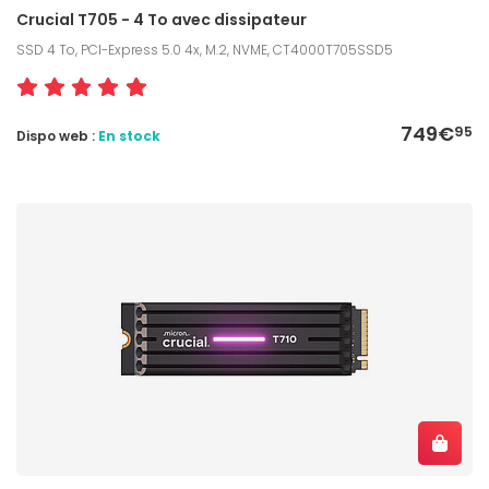
Crucial T705 - 4 To avec dissipateur
SSD 4 To, PCI-Express 5.0 4x, M.2, NVME, CT4000T705SSD5
749€
95
Dispo web :
En stock