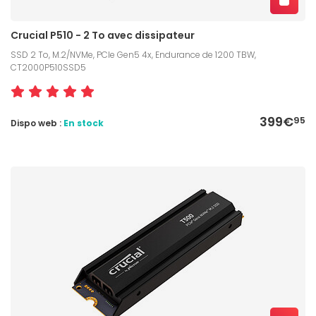
Crucial P510 - 2 To avec dissipateur
SSD 2 To, M.2/NVMe, PCIe Gen5 4x, Endurance de 1200 TBW,
CT2000P510SSD5
399€
95
Dispo web :
En stock