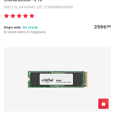
SSD 2 To, SATA/AHCI, 2,5", CT2000BX500SSD1
259€
95
Dispo web :
En stock
En stock dans 3 magasins