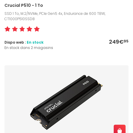
Crucial P510 - 1 To
SSD 1 To, M.2/NVMe, PCIe Gen5 4x, Endurance de 600 TBW,
CT1000P510SSD8
249€
95
Dispo web :
En stock
En stock dans 2 magasins