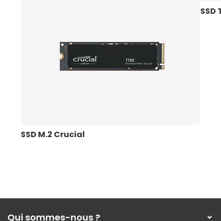
SSD T
SSD M.2 Crucial
Qui sommes-nous ?