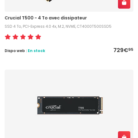
Crucial T500 - 4 To avec dissipateur
SSD 4 To, PCI-Express 4.0 4x, M.2, NVME, CT4000T500SSD5
729€
95
Dispo web :
En stock