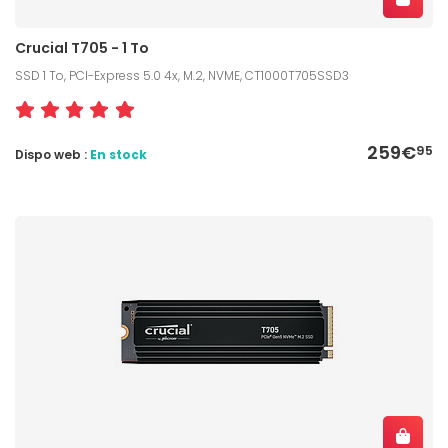
Crucial T705 - 1 To
SSD 1 To, PCI-Express 5.0 4x, M.2, NVME, CT1000T705SSD3
259€
95
Dispo web :
En stock