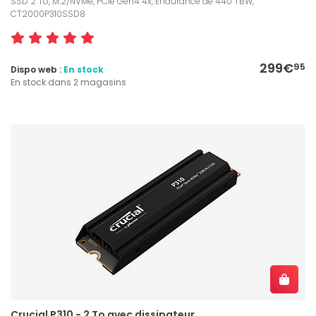
SSD 2 To, M.2/NVMe, PCIe Gen4 4x, Endurance de 440 TBW,
CT2000P310SSD8
299€
95
Dispo web :
En stock
En stock dans 2 magasins
Crucial P310 - 2 To avec dissipateur