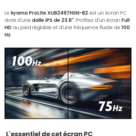
Le
Iiyama ProLite XUB2497HSN-B2
est un écran PC
doté d'une
dalle IPS de 23.8"
. Profitez d'un écran
Full
HD
au pied réglable et d'une fréquence fluide de
100
Hz
.
L'essentiel de cet écran PC