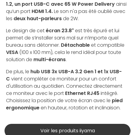
1.2, un port USB-C avec 65 W Power Delivery
ainsi
qu’un port
HDMI 1.4.
Le son n'a pas été oublié avec
les
deux haut-parleurs
de 2W.
Le design de cet
écran 23.8"
est très épuré et lui
permet de s’installer sans mal sur n’importe quel
bureau sans détonner.
Détachable
et compatible
VESA
(100 x 100 mm), cela le rend idéal pour toute
solution de
multi-écrans
.
De plus, le
hub USB 3x USB-A 3.2 Gen 1 et 1x USB-
C
vient compléter ce moniteur pour un confort
d'utilisation au quotidien. Connectez directement
ce moniteur avec le port
Ethernet RJ45
intégré.
Choisissez la position de votre écran avec le
pied
ergonomique
en hauteur, rotation et inclinaison.
Voir les produits iiyama