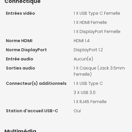
Connectique
Entrées vidéo
1 X
USB Type C Femelle
1 X
HDMI Femelle
1 X
DisplayPort Femelle
Norme HDMI
HDMI 1.4
Norme DisplayPort
DisplayPort 1.2
Entrée audio
Aucun(e)
Sorties audio
1 X
Casque (Jack 3.5mm
Femelle)
Connecteur(s) additionnels
1 X
USB Type C
3 X
USB 3.0
1 X
RJ45 Femelle
Station d'accueil USB-C
Oui
Multimédia