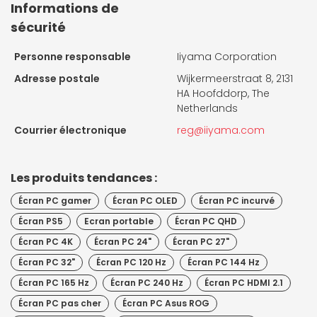
Informations de
sécurité
Personne responsable
Iiyama Corporation
Adresse postale
Wijkermeerstraat 8, 2131
HA Hoofddorp, The
Netherlands
Courrier électronique
reg@iiyama.com
Les produits tendances :
Écran PC gamer
Écran PC OLED
Écran PC incurvé
Écran PS5
Ecran portable
Écran PC QHD
Écran PC 4K
Écran PC 24"
Écran PC 27"
Écran PC 32"
Écran PC 120 Hz
Écran PC 144 Hz
Écran PC 165 Hz
Écran PC 240 Hz
Écran PC HDMI 2.1
Écran PC pas cher
Écran PC Asus ROG