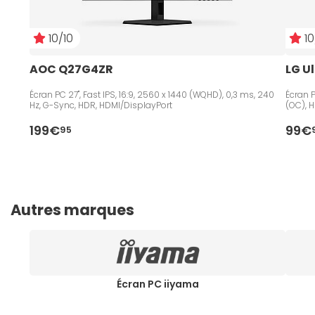
10/10
10
AOC Q27G4ZR
LG U
Écran PC 27", Fast IPS, 16:9, 2560 x 1440 (WQHD), 0,3 ms, 240
Écran P
Hz, G-Sync, HDR, HDMI/DisplayPort
(OC), 
199€
99€
95
Autres marques
Écran PC iiyama