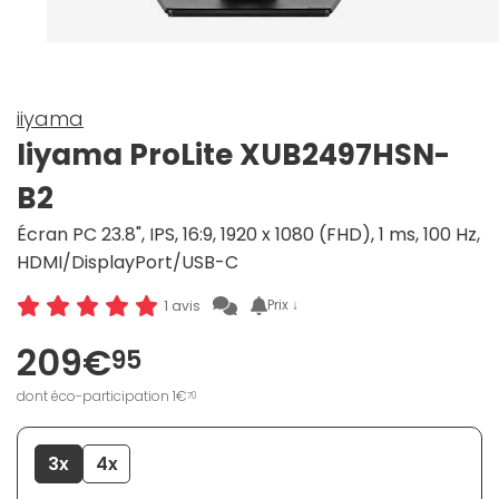
iiyama
Iiyama ProLite XUB2497HSN-
B2
Écran PC 23.8", IPS, 16:9, 1920 x 1080 (FHD), 1 ms, 100 Hz,
HDMI/DisplayPort/USB-C
Prix ↓
1 avis
209€
95
dont éco-participation 1€
70
3x
4x