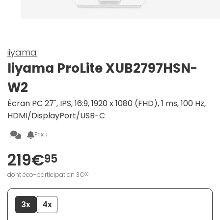
iiyama
Iiyama ProLite XUB2797HSN-
W2
Écran PC 27", IPS, 16:9, 1920 x 1080 (FHD), 1 ms, 100 Hz,
HDMI/DisplayPort/USB-C
Prix ↓
219€
95
dont éco-participation 3€
00
3x
4x