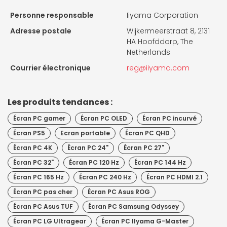
Personne responsable
Iiyama Corporation
Adresse postale
Wijkermeerstraat 8, 2131
HA Hoofddorp, The
Netherlands
Courrier électronique
reg@iiyama.com
Les produits tendances :
Écran PC gamer
Écran PC OLED
Écran PC incurvé
Écran PS5
Ecran portable
Écran PC QHD
Écran PC 4K
Écran PC 24"
Écran PC 27"
Écran PC 32"
Écran PC 120 Hz
Écran PC 144 Hz
Écran PC 165 Hz
Écran PC 240 Hz
Écran PC HDMI 2.1
Écran PC pas cher
Écran PC Asus ROG
Écran PC Asus TUF
Écran PC Samsung Odyssey
Écran PC LG Ultragear
Écran PC IIyama G-Master