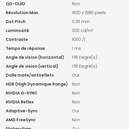
QD-OLED
Non
Résolution Max
1920 x 1080 pixels
Dot Pitch
0.311 mm
Luminosité
300 cd/m²
Contraste
1000 /1
Temps de réponse
1 ms
Angle de vision (horizontal)
178 Degré(s)
Angle de vision (vertical)
178 Degré(s)
Dalle mate/antireflets
Oui
HDR (High Dynamique Range)
Non
NVIDIA G-SYNC
Non
NVIDIA Reflex
Non
Adaptive-Sync
Oui
AMD FreeSync
Non
Flicker-Free
Oui