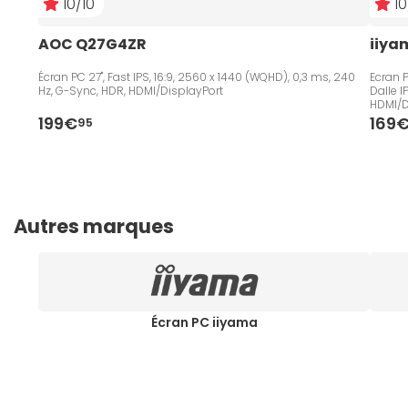
10/10
10
AOC Q27G4ZR
iiya
Écran PC 27", Fast IPS, 16:9, 2560 x 1440 (WQHD), 0,3 ms, 240
Ecran P
Hz, G-Sync, HDR, HDMI/DisplayPort
Dalle 
HDMI/D
199€
169
95
Autres marques
Écran PC iiyama