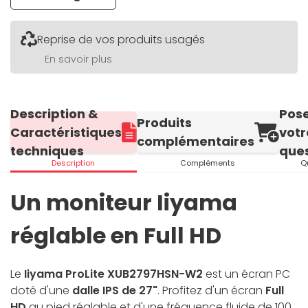
Reprise de vos produits usagés
En savoir plus
Description &
Pos
Produits
Caractéristiques
votr
complémentaires
techniques
ques
Description
Compléments
Q
Un moniteur Iiyama
réglable en Full HD
Le
Iiyama ProLite XUB2797HSN-W2
est un écran PC
doté d'une
dalle IPS de 27"
. Profitez d'un écran
Full
HD
au pied réglable et d'une fréquence fluide de 100