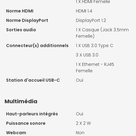
1 X
HDMI Femelle
Norme HDMI
HDMI 1.4
Norme DisplayPort
DisplayPort 1.2
Sorties audio
1 X
Casque (Jack 3.5mm
Femelle)
Connecteur(s) additionnels
1 X
USB 3.0 Type C
3 X
USB 3.0
1 X
Ethernet - RJ45
Femelle
Station d'accueil USB-C
Oui
Multimédia
Haut-parleurs intégrés
Oui
Puissance sonore
2 X
2 W
Webcam
Non