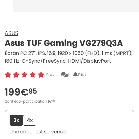
ASUS
Asus TUF Gaming VG279Q3A
Écran PC 27", IPS, 16:9, 1920 x 1080 (FHD), 1 ms (MPRT),
180 Hz, G-Sync/FreeSync, HDMI/DisplayPort
1
Prix ↓
9 avis
199€
95
dont éco-participation 1€
70
3x
4x
Une erreur est survenue