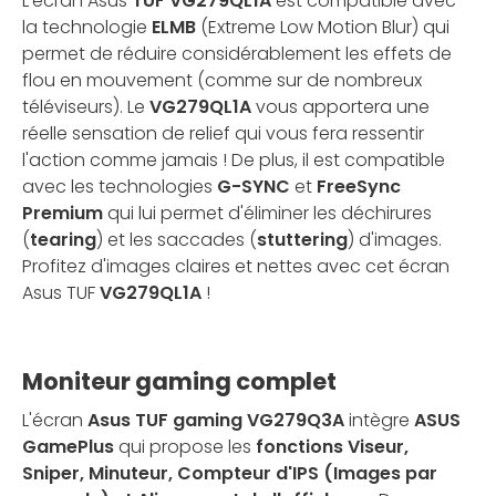
L'écran Asus
TUF VG279QL1A
est compatible avec
la technologie
ELMB
(Extreme Low Motion Blur) qui
permet de réduire considérablement les effets de
flou en mouvement (comme sur de nombreux
téléviseurs). Le
VG279QL1A
vous apportera une
réelle sensation de relief qui vous fera ressentir
l'action comme jamais ! De plus, il est compatible
avec les technologies
G-SYNC
et
FreeSync
Premium
qui lui permet d'éliminer les déchirures
(
tearing
) et les saccades (
stuttering
) d'images.
Profitez d'images claires et nettes avec cet écran
Asus TUF
VG279QL1A
!
Moniteur gaming complet
L'écran
Asus TUF gaming VG279Q3A
intègre
ASUS
GamePlus
qui propose les
fonctions Viseur,
Sniper, Minuteur, Compteur d'IPS (Images par