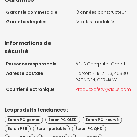
Garantie commerciale
3 années constructeur
Garanties légales
Voir les modalités
Informations de
sécurité
Personne responsable
ASUS Computer GmbH
Adresse postale
Harkort STR. 21-23, 40880
RATINGEN, GERMANY
Courrier électronique
ProducSafety@asus.com
Les produits tendances :
Écran PC gamer
Écran PC OLED
Écran PC incurvé
Écran PS5
Ecran portable
Écran PC QHD