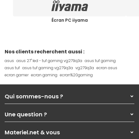
Écran PC iiyama
Nos clients recherchent aussi :
asus
asus 27" led - tuf gaming vg279q3a
asus tuf gaming
asus tuf
asus tuf gaming vg279q3a
vg279q3a
ecran asus
ecran gamer
ecran gaming
ecran%20gaming
Qui sommes-nous ?
Qui sommes-nous ?
Une question ?
Nos services
Les magasins Materiel.net
Rubrique d'aide / FAQ
Nos solutions pour les pros
Materiel.net & vous
Paiement, livraison
Contactez-nous