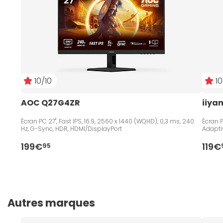
10/10
10
AOC Q27G4ZR
iiya
Écran PC 27", Fast IPS, 16:9, 2560 x 1440 (WQHD), 0,3 ms, 240
Écran PC 23.8", Fast IPS, 16:9,
Hz, G-Sync, HDR, HDMI/DisplayPort
Adapti
199€
119€
95
Autres marques