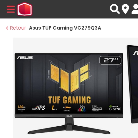
MENU
Retour
Asus TUF Gaming VG279Q3A