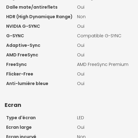
Dalle mate/antireflets
Oui
HDR (High Dynamique Range)
Non
NVIDIA G-SYNC
Oui
G-SYNC
Compatible G-SYNC
Adaptive-Sync
Oui
AMD FreeSync
Oui
FreeSync
AMD FreeSync Premium
Flicker-Free
Oui
Anti-lumière bleue
Oui
Ecran
Type d'écran
LED
Ecran large
Oui
Ecran incurvé
Non