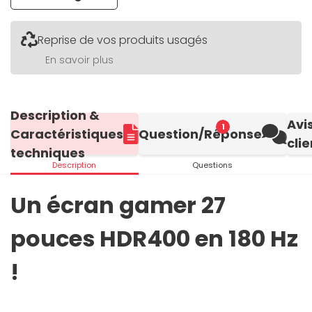
Reprise de vos produits usagés
En savoir plus
Description &
Avi
1
Caractéristiques
Question/Réponse
clie
techniques
Description
Questions
Un écran gamer 27
pouces HDR400 en 180 Hz
!