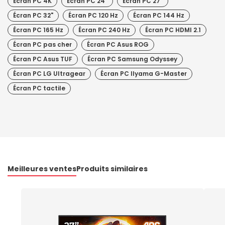
Écran PC 4K
Écran PC 24"
Écran PC 27"
Écran PC 32"
Écran PC 120 Hz
Écran PC 144 Hz
Écran PC 165 Hz
Écran PC 240 Hz
Écran PC HDMI 2.1
Écran PC pas cher
Écran PC Asus ROG
Écran PC Asus TUF
Écran PC Samsung Odyssey
Écran PC LG Ultragear
Écran PC IIyama G-Master
Écran PC tactile
Meilleures ventes
Produits similaires