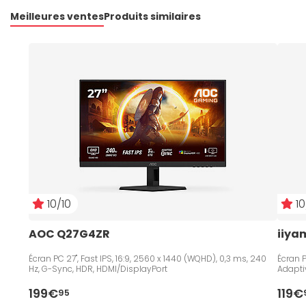
Meilleures ventes
Produits similaires
10/10
10
AOC Q27G4ZR
iiya
Écran PC 27", Fast IPS, 16:9, 2560 x 1440 (WQHD), 0,3 ms, 240
Écran PC 23.8", Fast IPS, 16:9,
Hz, G-Sync, HDR, HDMI/DisplayPort
Adapti
199€
119€
95