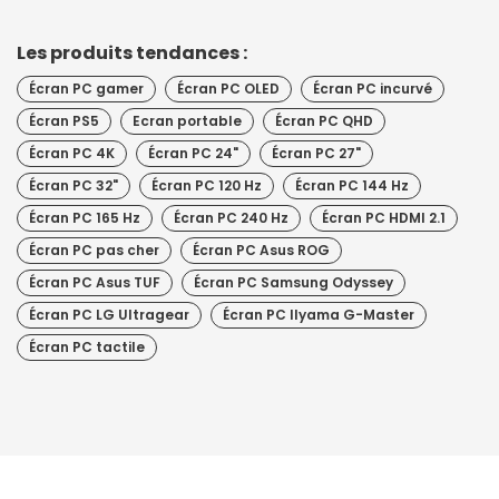
Les produits tendances :
Écran PC gamer
Écran PC OLED
Écran PC incurvé
Écran PS5
Ecran portable
Écran PC QHD
Écran PC 4K
Écran PC 24"
Écran PC 27"
Écran PC 32"
Écran PC 120 Hz
Écran PC 144 Hz
Écran PC 165 Hz
Écran PC 240 Hz
Écran PC HDMI 2.1
Écran PC pas cher
Écran PC Asus ROG
Écran PC Asus TUF
Écran PC Samsung Odyssey
Écran PC LG Ultragear
Écran PC IIyama G-Master
Écran PC tactile