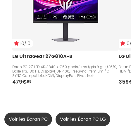
10/10
6/
LG UltraGear 27G810A-B
LG U
Ecran PC 27" LED 4K, 3840 x 2160 pixels, 1 ms (gris à gris), 16/9,
Écran P
Dalle IPS, 180 Hz, DisplayHDR 400, FreeSync Premium / G-
HDMI/D
SYNC Compatible, HDMI/DisplayPort, Pivot, Noir
479€
359
95
Voir les Écran PC
Voir les Écran PC LG