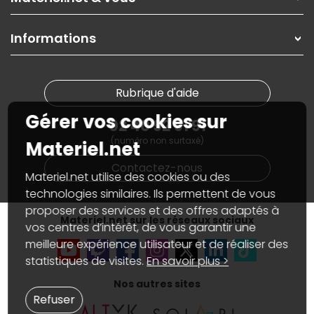
Paiement, livraison
Contactez-nous
Garanties
,
Pack Zen
On répare votre PC portable
SAV, demander un retour
Informations
On rachète votre carte graphique
Informations
PC sur mesure : Votre RDV personnalisé
Guides d'achats et tutoriels
Plan du site
Notre démarche écologique
Nos marques
Materiel.net recrute
Rubrique d'aide
Conditions générales de vente
Notre programme d'affiliation
Marketplace
Gérer vos cookies sur
Partenariat & Sponsoring
02 40 92 91 91
Informations légales
(numéro non surtaxé)
Données personnelles
et
cookies
Materiel.net
Gérer vos cookies
Contactez-nous
Accessibilité : non conforme
Materiel.net utilise des cookies ou des
technologies similaires. Ils permettent de vous
proposer des services et des offres adaptés à
Materiel.net sur les réseaux sociaux
vos centres d’intérêt, de vous garantir une
meilleure expérience utilisateur et de réaliser des
statistiques de visites.
En savoir plus >
Nos autres sites
Refuser