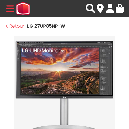
MENU
Retour
LG 27UP85NP-W