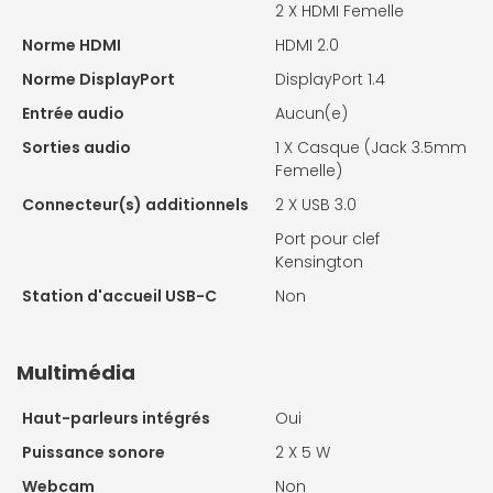
2 X
HDMI Femelle
Norme HDMI
HDMI 2.0
Norme DisplayPort
DisplayPort 1.4
Entrée audio
Aucun(e)
Sorties audio
1 X
Casque (Jack 3.5mm
Femelle)
Connecteur(s) additionnels
2 X
USB 3.0
Port pour clef
Kensington
Station d'accueil USB-C
Non
Multimédia
Haut-parleurs intégrés
Oui
Puissance sonore
2 X
5 W
Webcam
Non