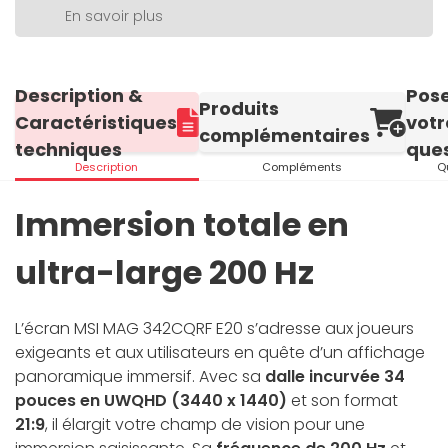
En savoir plus
Description &
Pos
Produits
Caractéristiques
votr
complémentaires
techniques
ques
Description
Compléments
Q
Immersion totale en
ultra-large 200 Hz
L’écran MSI MAG 342CQRF E20 s’adresse aux joueurs
exigeants et aux utilisateurs en quête d’un affichage
panoramique immersif. Avec sa
dalle incurvée 34
pouces en UWQHD (3440 x 1440)
et son format
21:9
, il élargit votre champ de vision pour une