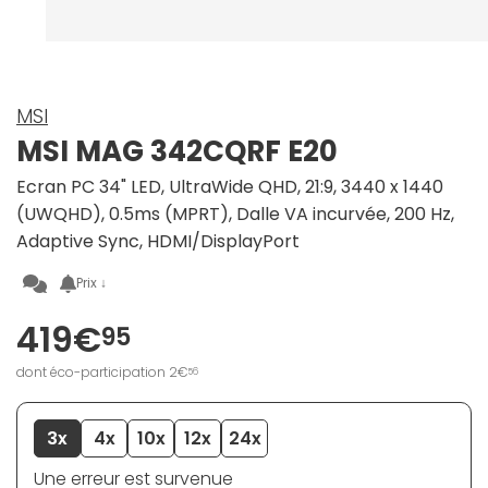
MSI
MSI MAG 342CQRF E20
Ecran PC 34" LED, UltraWide QHD, 21:9, 3440 x 1440
(UWQHD), 0.5ms (MPRT), Dalle VA incurvée, 200 Hz,
Adaptive Sync, HDMI/DisplayPort
Prix ↓
419€
95
dont éco-participation 2€
56
3x
4x
10x
12x
24x
Une erreur est survenue