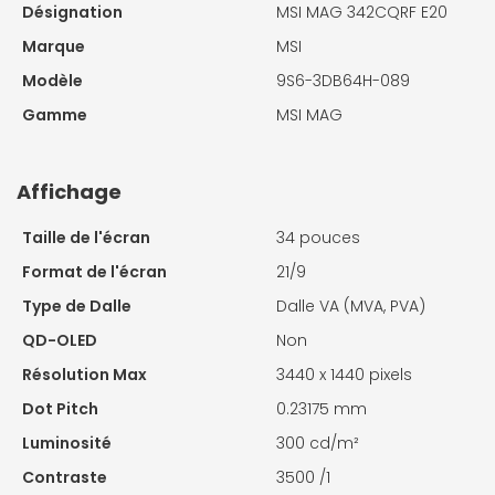
Désignation
MSI MAG 342CQRF E20
Marque
MSI
Modèle
9S6-3DB64H-089
Gamme
MSI MAG
Affichage
Taille de l'écran
34 pouces
Format de l'écran
21/9
Type de Dalle
Dalle VA (MVA, PVA)
QD-OLED
Non
Résolution Max
3440 x 1440 pixels
Dot Pitch
0.23175 mm
Luminosité
300 cd/m²
Contraste
3500 /1