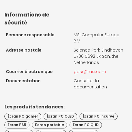
Informations de
sécurité
Personne responsable
MSI Computer Europe
B.V
Adresse postale
Science Park Eindhoven
5706 5692 ER Son, the
Netherlands
Courrier électronique
gpsr@msi.com
Documentation
Consulter la
documentation
Les produits tendances :
Écran PC gamer
Écran PC OLED
Écran PC incurvé
Écran PS5
Ecran portable
Écran PC QHD