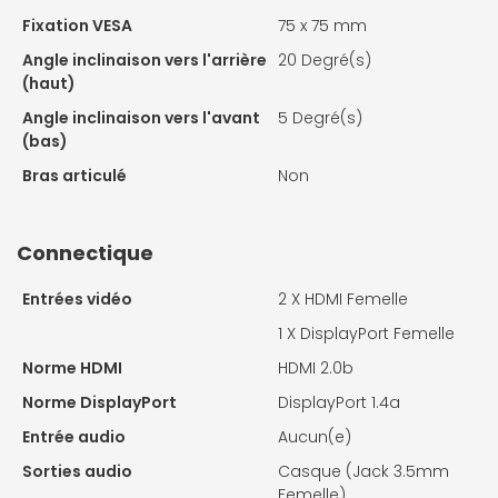
Fixation VESA
75 x 75 mm
Angle inclinaison vers l'arrière
20 Degré(s)
(haut)
Angle inclinaison vers l'avant
5 Degré(s)
(bas)
Bras articulé
Non
Connectique
Entrées vidéo
2 X
HDMI Femelle
1 X
DisplayPort Femelle
Norme HDMI
HDMI 2.0b
Norme DisplayPort
DisplayPort 1.4a
Entrée audio
Aucun(e)
Sorties audio
Casque (Jack 3.5mm
Femelle)