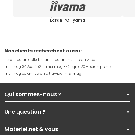
Écran PC iiyama
Nos clients recherchent aussi :
ecran
ecran dalle brillante
ecran msi
ecran wide
msi mag 342cqrf e20
msi mag 342cqrf e20 - ecran pc msi
msi mag ecran
ecran ultrawide
msi mag
Qui sommes-nous ?
Qui sommes-nous ?
Une question ?
Nos services
Les magasins Materiel.net
Rubrique d'aide / FAQ
Nos solutions pour les pros
Materiel.net & vous
Paiement, livraison
Contactez-nous