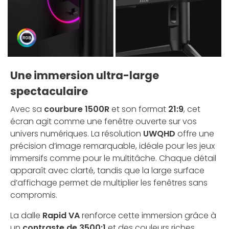
Une immersion ultra-large
spectaculaire
Avec sa
courbure 1500R
et son format
21:9
, cet
écran agit comme une fenêtre ouverte sur vos
univers numériques. La résolution
UWQHD
offre une
précision d’image remarquable, idéale pour les jeux
immersifs comme pour le multitâche. Chaque détail
apparaît avec clarté, tandis que la large surface
d’affichage permet de multiplier les fenêtres sans
compromis.
La dalle
Rapid VA
renforce cette immersion grâce à
un
contraste de 3500:1
et des couleurs riches