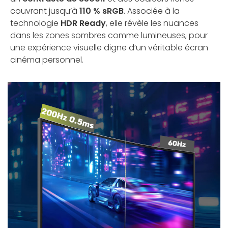
couvrant jusqu’à
110 % sRGB
. Associée à la
technologie
HDR Ready
, elle révèle les nuances
dans les zones sombres comme lumineuses, pour
une expérience visuelle digne d’un véritable écran
cinéma personnel.