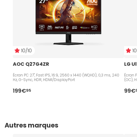
10/10
10
AOC Q27G4ZR
LG U
Écran PC 27", Fast IPS, 16:9, 2560 x 1440 (WQHD), 0,3 ms, 240
Écran P
Hz, G-Sync, HDR, HDMI/DisplayPort
(OC), 
199€
99€
95
Autres marques