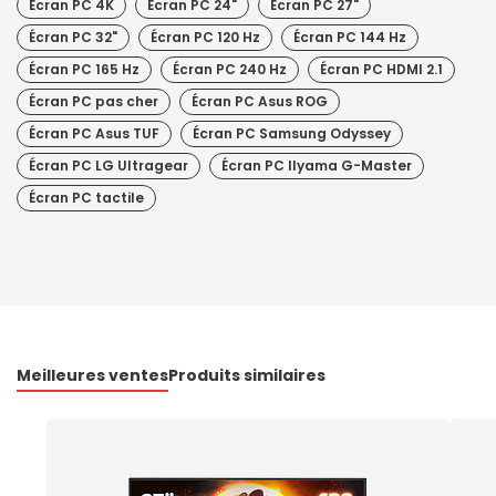
Écran PC 4K
Écran PC 24"
Écran PC 27"
Écran PC 32"
Écran PC 120 Hz
Écran PC 144 Hz
Écran PC 165 Hz
Écran PC 240 Hz
Écran PC HDMI 2.1
Écran PC pas cher
Écran PC Asus ROG
Écran PC Asus TUF
Écran PC Samsung Odyssey
Écran PC LG Ultragear
Écran PC IIyama G-Master
Écran PC tactile
Meilleures ventes
Produits similaires