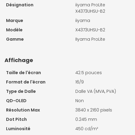
Désignation
iiyama ProLite
X4373UHSU-B2
Marque
iiyama
Modèle
X4373UHSU-B2
Gamme
IIyama ProLite
Affichage
Taille de l'écran
42.5 pouces
Format de l'écran
16/9
Type de Dalle
Dalle VA (MVA, PVA)
QD-OLED
Non
Résolution Max
3840 x 2160 pixels
Dot Pitch
0.245 mm
Luminosité
450 cd/m²