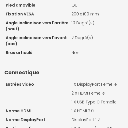
Pied amovible
Oui
Fixation VESA
200 x 100 mm
Angle inclinaison vers l'arrière
10 Degré(s)
(haut)
Angle inclinaison vers l'avant
2 Degré(s)
(bas)
Bras articulé
Non
Connectique
Entrées vidéo
1 X
DisplayPort Femelle
2 X
HDMI Femelle
1 X
USB Type C Femelle
Norme HDMI
1 X
HDMI 2.0
Norme DisplayPort
DisplayPort 1.2