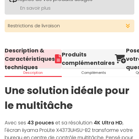
En savoir plus
Restrictions de livraison
Description &
Pos
Produits
Caractéristiques
votr
complémentaires
techniques
ques
Description
Compléments
Q
Une solution idéale pour
le multitâche
Avec ses
43 pouces
et sa résolution
4K Ultra HD
,
l'écran iiyama ProLite X4373UHSU-B2 transforme votre
bureau en centre de contrôle multitâche. Pensé pour