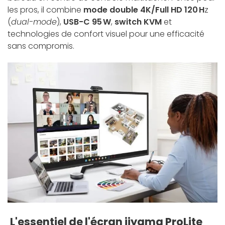
les pros, il combine
mode double 4K/Full HD 120 H
z
(
dual-mode
),
USB-C 95 W
,
switch KVM
et
technologies de confort visuel pour une efficacité
sans compromis.
L'essentiel de l'écran iiyama ProLite