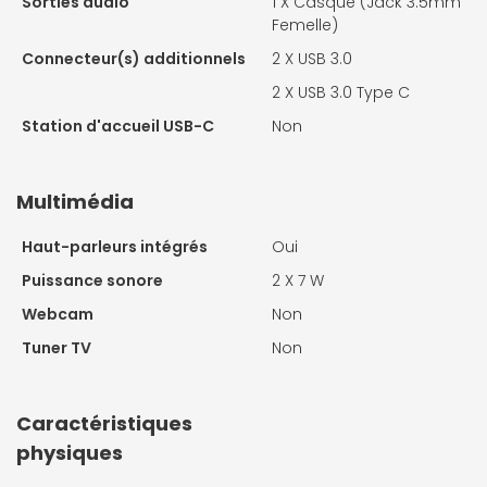
Sorties audio
1 X
Casque (Jack 3.5mm
Femelle)
Connecteur(s) additionnels
2 X
USB 3.0
2 X
USB 3.0 Type C
Station d'accueil USB-C
Non
Multimédia
Haut-parleurs intégrés
Oui
Puissance sonore
2 X
7 W
Webcam
Non
Tuner TV
Non
Caractéristiques
physiques