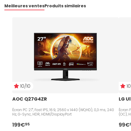
Meilleures ventes
Produits similaires
10/10
10
AOC Q27G4ZR
LG U
Écran PC 27", Fast IPS, 16:9, 2560 x 1440 (WQHD), 0,3 ms, 240
Écran P
Hz, G-Sync, HDR, HDMI/DisplayPort
(OC), 
199€
99€
95