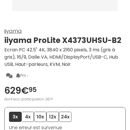
iiyama
iiyama ProLite X4373UHSU-B2
Ecran PC 42.5" 4K, 3840 x 2160 pixels, 3 ms (gris à
gris), 16/9, Dalle VA, HDMI/DisplayPort/USB-C, Hub
USB, Haut-parleurs, KVM, Noir
Prix ↓
629€
95
dont éco-participation 2€
56
3x
4x
10x
12x
24x
Une erreur est survenue