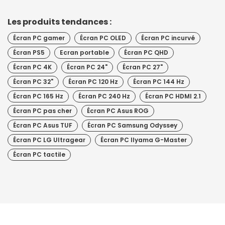
Les produits tendances :
Écran PC gamer
Écran PC OLED
Écran PC incurvé
Écran PS5
Ecran portable
Écran PC QHD
Écran PC 4K
Écran PC 24"
Écran PC 27"
Écran PC 32"
Écran PC 120 Hz
Écran PC 144 Hz
Écran PC 165 Hz
Écran PC 240 Hz
Écran PC HDMI 2.1
Écran PC pas cher
Écran PC Asus ROG
Écran PC Asus TUF
Écran PC Samsung Odyssey
Écran PC LG Ultragear
Écran PC IIyama G-Master
Écran PC tactile