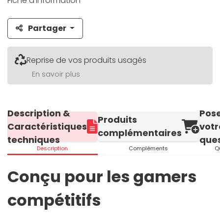
Fiche d'information
Partager
Reprise de vos produits usagés
En savoir plus
Description &
Pos
Produits
Caractéristiques
votr
complémentaires
techniques
ques
Description
Compléments
Q
Conçu pour les gamers
compétitifs