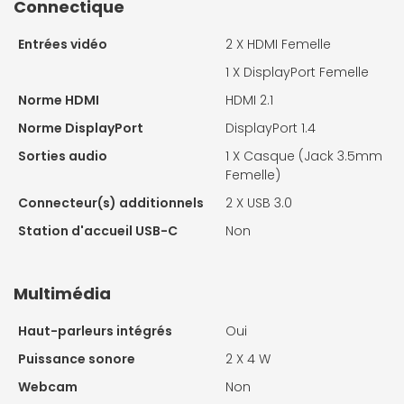
Connectique
Entrées vidéo
2 X
HDMI Femelle
1 X
DisplayPort Femelle
Norme HDMI
HDMI 2.1
Norme DisplayPort
DisplayPort 1.4
Sorties audio
1 X
Casque (Jack 3.5mm
Femelle)
Connecteur(s) additionnels
2 X
USB 3.0
Station d'accueil USB-C
Non
Multimédia
Haut-parleurs intégrés
Oui
Puissance sonore
2 X
4 W
Webcam
Non