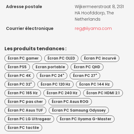
Adresse postale
Wijkermeerstraat 8, 2131
HA Hoofddorp, The
Netherlands
Courrier électronique
reg@iiyama.com
Les produits tendances :
Écran PC gamer
Écran PC OLED
Écran PC incurvé
Écran PS5
Ecran portable
Écran PC QHD
Écran PC 4K
Écran PC 24"
Écran PC 27"
Écran PC 32"
Écran PC 120 Hz
Écran PC 144 Hz
Écran PC 165 Hz
Écran PC 240 Hz
Écran PC HDMI 2.1
Écran PC pas cher
Écran PC Asus ROG
Écran PC Asus TUF
Écran PC Samsung Odyssey
Écran PC LG Ultragear
Écran PC IIyama G-Master
Écran PC tactile