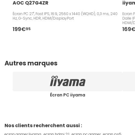
AOC Q27G4ZR
iiya
Écran PC 27", Fast IPS, 16:9, 2560 x 1440 (WQHD), 0,3 ms, 240
Ecran P
Hz, G-Sync, HDR, HDMI/DisplayPort
Dalle 
HDMI/D
199€
169
95
Autres marques
Écran PC iiyama
Nos clients recherchent aussi :
ecran gamer liyama
ecran hdmi 2.1
ecran pc gamer
ecran ps5