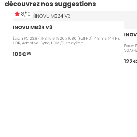
découvrez nos suggestions
8/10
INOVU MB24 V3 
INOV
Écran PC 23.87", IPS, 16:9, 1920 x 1080 (Full HD), 4.8 ms, 144 Hz,
HDR, Adaptive-Sync, HDMI/DisplayPort
Écran P
VGA/H
109€
95
122