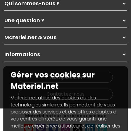
Qui sommes-nous ?
Qui sommes-nous ?
Une question ?
Nos services
Les magasins Materiel.net
Rubrique d'aide / FAQ
Nos solutions pour les pros
Materiel.net & vous
Paiement, livraison
Contactez-nous
Garanties
,
Pack Zen
On répare votre PC portable
SAV, demander un retour
Informations
On rachète votre carte graphique
Informations
PC sur mesure : Votre RDV personnalisé
Guides d'achats et tutoriels
Plan du site
Notre démarche écologique
Gérer vos cookies sur
Nos marques
Materiel.net recrute
Rubrique d'aide
Conditions générales de vente
Notre programme d'affiliation
Materiel.net
Marketplace
Partenariat & Sponsoring
Informations légales
Contactez-nous
Materiel.net utilise des cookies ou des
Données personnelles
et
cookies
Gérer vos cookies
technologies similaires. Ils permettent de vous
Accessibilité : non conforme
proposer des services et des offres adaptés à
Materiel.net sur les réseaux sociaux
vos centres d’intérêt, de vous garantir une
meilleure expérience utilisateur et de réaliser des