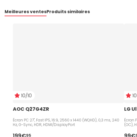
Meilleures ventes
Produits similaires
10/10
10
AOC Q27G4ZR
LG U
Écran PC 27", Fast IPS, 16:9, 2560 x 1440 (WQHD), 0,3 ms, 240
Écran P
Hz, G-Sync, HDR, HDMI/DisplayPort
(OC), 
199€
99€
95