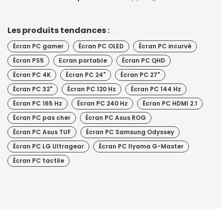
Les produits tendances :
Écran PC gamer
Écran PC OLED
Écran PC incurvé
Écran PS5
Ecran portable
Écran PC QHD
Écran PC 4K
Écran PC 24"
Écran PC 27"
Écran PC 32"
Écran PC 120 Hz
Écran PC 144 Hz
Écran PC 165 Hz
Écran PC 240 Hz
Écran PC HDMI 2.1
Écran PC pas cher
Écran PC Asus ROG
Écran PC Asus TUF
Écran PC Samsung Odyssey
Écran PC LG Ultragear
Écran PC IIyama G-Master
Écran PC tactile