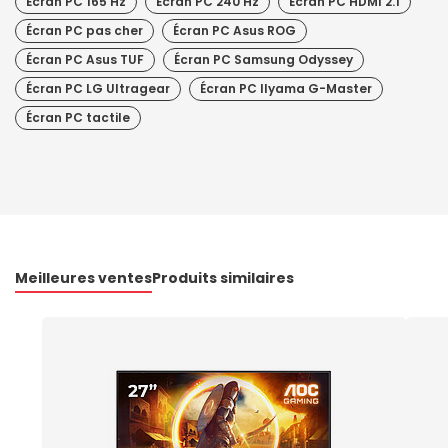
Écran PC 165 Hz
Écran PC 240 Hz
Écran PC HDMI 2.1
Écran PC pas cher
Écran PC Asus ROG
Écran PC Asus TUF
Écran PC Samsung Odyssey
Écran PC LG Ultragear
Écran PC IIyama G-Master
Écran PC tactile
Meilleures ventes
Produits similaires