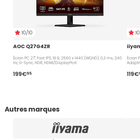
10/10
10
AOC Q27G4ZR
iiya
Écran PC 27", Fast IPS, 16:9, 2560 x 1440 (WQHD), 0,3 ms, 240
Écran PC 23.8", Fast IPS, 16:9,
Hz, G-Sync, HDR, HDMI/DisplayPort
Adapti
199€
119€
95
Autres marques