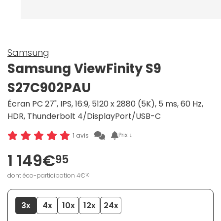
Samsung
Samsung ViewFinity S9
S27C902PAU
Écran PC 27", IPS, 16:9, 5120 x 2880 (5K), 5 ms, 60 Hz,
HDR, Thunderbolt 4/DisplayPort/USB-C
Prix ↓
1 avis
1 149€
95
dont éco-participation 4€
70
3x
4x
10x
12x
24x