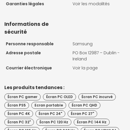
Garanties légales
Voir les modalités
Informations de
sécurité
Personne responsable
Samsung
Adresse postale
PO Box 12987 – Dublin -
Ireland
Courrier électronique
Voir la page
Les produits tendances :
Écran PC gamer
Écran PC OLED
Écran PC incurvé
Écran PS5
Ecran portable
Écran PC QHD
Écran PC 4K
Écran PC 24"
Écran PC 27"
Écran PC 32"
Écran PC 120 Hz
Écran PC 144 Hz