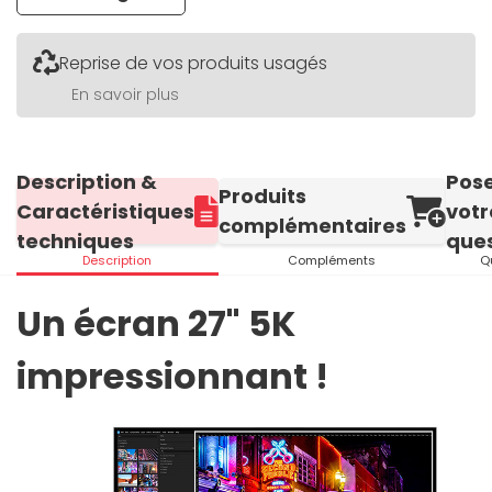
Reprise de vos produits usagés
En savoir plus
Description &
Pos
Produits
Caractéristiques
votr
complémentaires
techniques
ques
Description
Compléments
Q
Un écran 27" 5K
impressionnant !