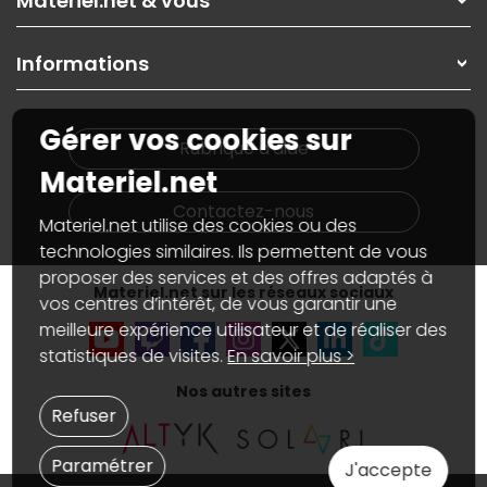
Materiel.net & vous
Paiement, livraison
Contactez-nous
Garanties
,
Pack Zen
On répare votre PC portable
SAV, demander un retour
Informations
On rachète votre carte graphique
Informations
PC sur mesure : Votre RDV personnalisé
Guides d'achats et tutoriels
Plan du site
Notre démarche écologique
Gérer vos cookies sur
Nos marques
Materiel.net recrute
Rubrique d'aide
Conditions générales de vente
Notre programme d'affiliation
Materiel.net
Marketplace
Partenariat & Sponsoring
Informations légales
Contactez-nous
Materiel.net utilise des cookies ou des
Données personnelles
et
cookies
Gérer vos cookies
technologies similaires. Ils permettent de vous
Accessibilité : non conforme
proposer des services et des offres adaptés à
Materiel.net sur les réseaux sociaux
vos centres d’intérêt, de vous garantir une
meilleure expérience utilisateur et de réaliser des
statistiques de visites.
En savoir plus >
Nos autres sites
Refuser
Paramétrer
J'accepte