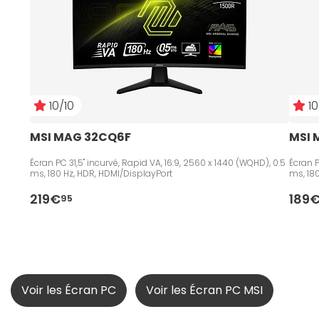
10/10
10
MSI MAG 32CQ6F
MSI 
Écran PC 31,5" incurvé, Rapid VA, 16:9, 2560 x 1440 (WQHD), 0.5
Écran P
ms, 180 Hz, HDR, HDMI/DisplayPort
ms, 18
219€
189
95
Voir les Écran PC
Voir les Écran PC MSI