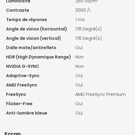
Luminosité
250 cd/m²
Contraste
3000 /1
Temps de réponse
1 ms
Angle de vision (horizontal)
178 Degré(s)
Angle de vision (vertical)
178 Degré(s)
Dalle mate/antireflets
Oui
HDR (High Dynamique Range)
Non
NVIDIA G-SYNC
Non
Adaptive-Sync
Oui
AMD FreeSync
Oui
FreeSync
AMD FreeSync Premium
Flicker-Free
Oui
Anti-lumière bleue
Oui
Ecran