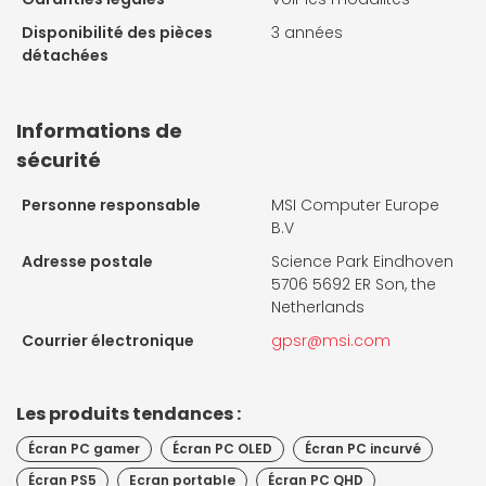
Disponibilité des pièces
3 années
détachées
Informations de
sécurité
Personne responsable
MSI Computer Europe
B.V
Adresse postale
Science Park Eindhoven
5706 5692 ER Son, the
Netherlands
Courrier électronique
gpsr@msi.com
Les produits tendances :
Écran PC gamer
Écran PC OLED
Écran PC incurvé
Écran PS5
Ecran portable
Écran PC QHD