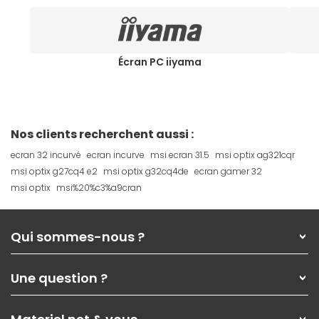
Écran PC iiyama
Nos clients recherchent aussi :
ecran 32 incurvé
ecran incurve
msi ecran 31.5
msi optix ag321cqr
msi optix g27cq4 e2
msi optix g32cq4de
ecran gamer 32
msi optix
msi%20%c3%a9cran
Qui sommes-nous ?
Qui sommes-nous ?
Une question ?
Nos services
Les magasins Materiel.net
Rubrique d'aide / FAQ
Nos solutions pour les pros