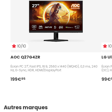
10/10
10
AOC Q27G4ZR
LG U
Écran PC 27", Fast IPS, 16:9, 2560 x 1440 (WQHD), 0,3 ms, 240
Écran P
Hz, G-Sync, HDR, HDMI/DisplayPort
(OC), 
199€
99€
95
Autres marques