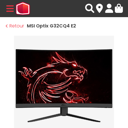
MENU
Retour
MSI Optix G32CQ4 E2