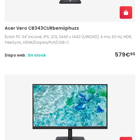
Acer Vero CB343CURbemiiphuzx
Écran PC 34" incurvé, IPS, 21:9, 3440 x 1440 (UWQHD), 4 ms, 60 Hz, HDR,
FreeSync, HDMI/DisplayPort/USB-C
579€
95
Dispo web :
En stock