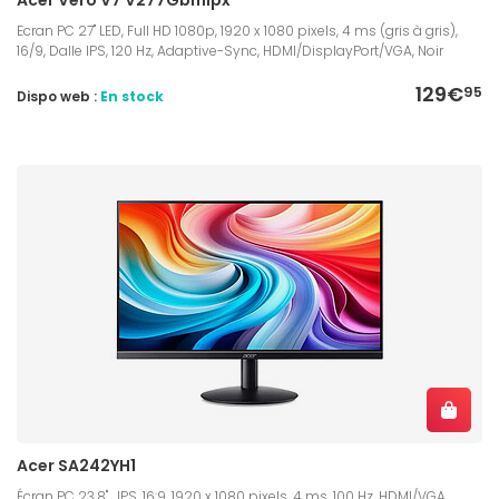
Ecran PC 27" LED, Full HD 1080p, 1920 x 1080 pixels, 4 ms (gris à gris),
16/9, Dalle IPS, 120 Hz, Adaptive-Sync, HDMI/DisplayPort/VGA, Noir
129€
95
Dispo web :
En stock
Acer SA242YH1
Écran PC 23.8" , IPS, 16:9, 1920 x 1080 pixels, 4 ms, 100 Hz, HDMI/VGA