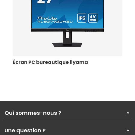
Écran PC bureautique iiyama
Qui sommes-nous ?
Qui sommes-nous ?
Une question ?
Nos services