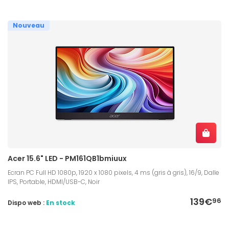
Nouveau
Acer 15.6" LED - PM161QB1bmiuux
Ecran PC Full HD 1080p, 1920 x 1080 pixels, 4 ms (gris à gris), 16/9, Dalle
IPS, Portable, HDMI/USB-C, Noir
139€
96
Dispo web :
En stock