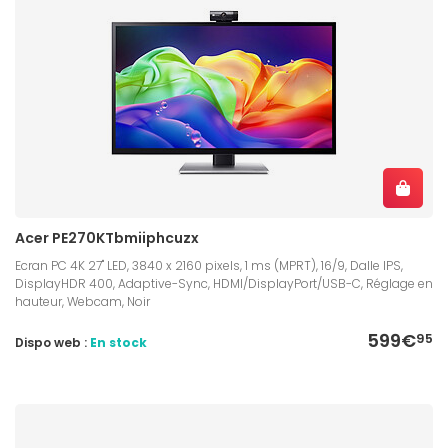
Acer PE270KTbmiiphcuzx
Ecran PC 4K 27" LED, 3840 x 2160 pixels, 1 ms (MPRT), 16/9, Dalle IPS,
DisplayHDR 400, Adaptive-Sync, HDMI/DisplayPort/USB-C, Réglage en
hauteur, Webcam, Noir
599€
95
Dispo web :
En stock