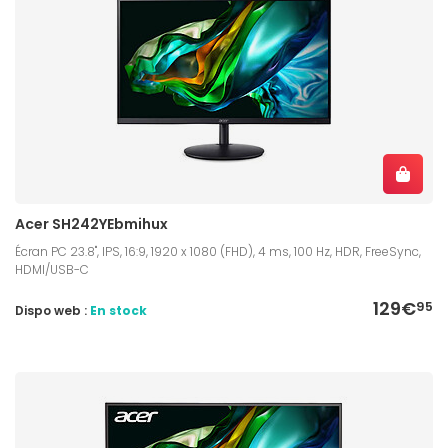
Acer SH242YEbmihux
Écran PC 23.8", IPS, 16:9, 1920 x 1080 (FHD), 4 ms, 100 Hz, HDR, FreeSync,
HDMI/USB-C
129€
95
Dispo web :
En stock