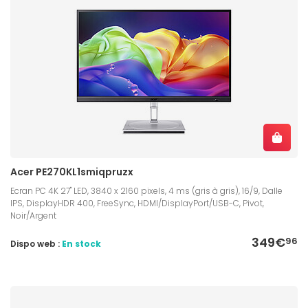
Acer PE270KL1smiqpruzx
Ecran PC 4K 27" LED, 3840 x 2160 pixels, 4 ms (gris à gris), 16/9, Dalle
IPS, DisplayHDR 400, FreeSync, HDMI/DisplayPort/USB-C, Pivot,
Noir/Argent
349€
96
Dispo web :
En stock