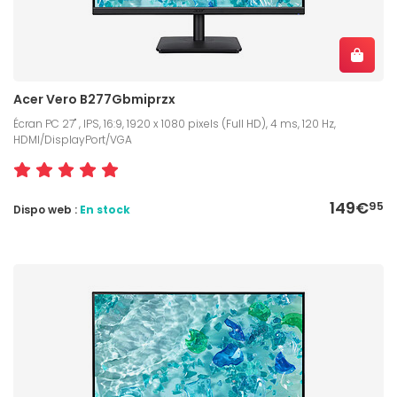
Acer Vero B277Gbmiprzx
Écran PC 27" , IPS, 16:9, 1920 x 1080 pixels (Full HD), 4 ms, 120 Hz,
HDMI/DisplayPort/VGA
149€
95
Dispo web :
En stock