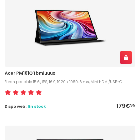
Acer PM161QTbmiuuux
Écran portable 15.6", IPS, 16:9, 1920 x 1080, 6 ms, Mini HDMI/USB-C
179€
95
Dispo web :
En stock