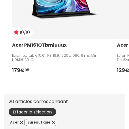
10/10
Acer PM161QTbmiuuux
Acer
Écran portable 15.6", IPS, 16:9, 1920 x 1080, 6 ms, Mini
Écran P
HDMI/USB-C
FreeSy
179€
129
95
20 articles correspondant
Effacer la sélection
Acer
Bureautique