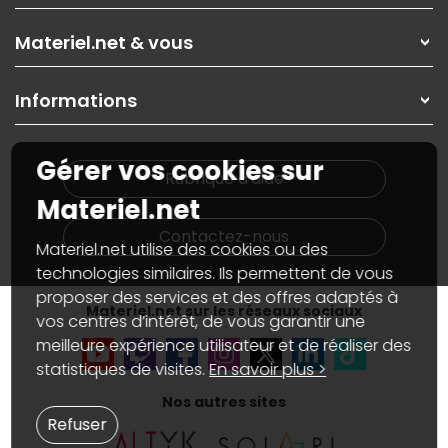
Les magasins Materiel.net
Rubrique d'aide / FAQ
Nos solutions pour les pros
Materiel.net & vous
Paiement, livraison
Contactez-nous
Garanties
,
Pack Zen
On répare votre PC portable
SAV, demander un retour
Informations
On rachète votre carte graphique
Informations
PC sur mesure : Votre RDV personnalisé
Guides d'achats et tutoriels
Plan du site
Notre démarche écologique
Gérer vos cookies sur
Nos marques
Materiel.net recrute
Rubrique d'aide
Conditions générales de vente
Notre programme d'affiliation
Materiel.net
Marketplace
Partenariat & Sponsoring
Informations légales
Contactez-nous
Materiel.net utilise des cookies ou des
Données personnelles
et
cookies
Gérer vos cookies
technologies similaires. Ils permettent de vous
Accessibilité : non conforme
proposer des services et des offres adaptés à
Materiel.net sur les réseaux sociaux
vos centres d’intérêt, de vous garantir une
meilleure expérience utilisateur et de réaliser des
statistiques de visites.
En savoir plus >
Nos autres sites
Refuser