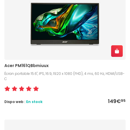
Acer PM161QBbmiuux
Écran portable 15.6", IPS, 16:9, 1920 x 1080 (FHD), 4 ms, 60 Hz, HDMI/USB-
C
149€
95
Dispo web :
En stock