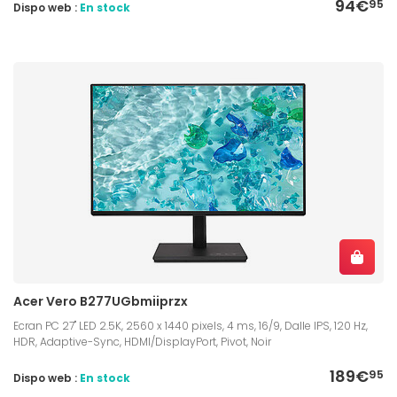
94€
95
Dispo web :
En stock
Acer Vero B277UGbmiiprzx
Ecran PC 27" LED 2.5K, 2560 x 1440 pixels, 4 ms, 16/9, Dalle IPS, 120 Hz,
HDR, Adaptive-Sync, HDMI/DisplayPort, Pivot, Noir
189€
95
Dispo web :
En stock