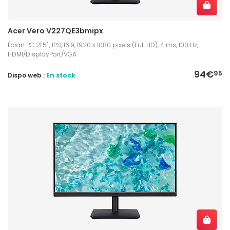
Acer Vero V227QE3bmipx
Écran PC 21.5" , IPS, 16:9, 1920 x 1080 pixels (Full HD), 4 ms, 100 Hz,
HDMI/DisplayPort/VGA
94€
95
Dispo web :
En stock