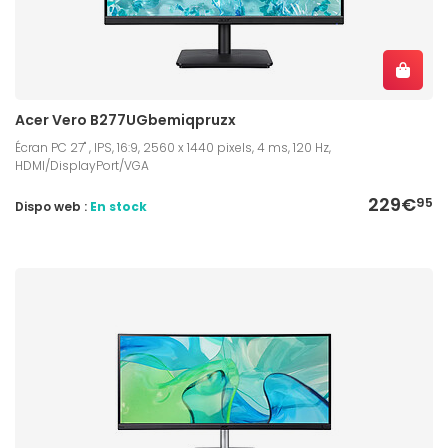
Acer Vero B277UGbemiqpruzx
Écran PC 27" , IPS, 16:9, 2560 x 1440 pixels, 4 ms, 120 Hz,
HDMI/DisplayPort/VGA
229€
95
Dispo web :
En stock