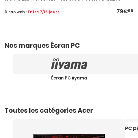
79€
96
Dispo web :
Entre 7/15 jours
Nos marques Écran PC
Écran PC iiyama
Toutes les catégories Acer
PC p