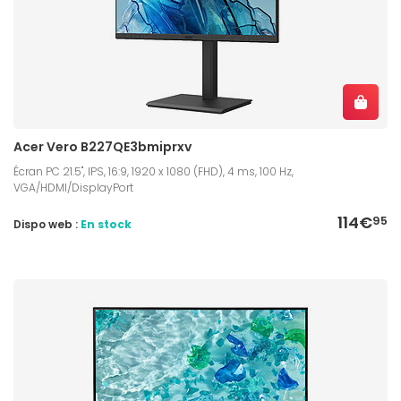
Acer Vero B227QE3bmiprxv
Écran PC 21.5", IPS, 16:9, 1920 x 1080 (FHD), 4 ms, 100 Hz,
VGA/HDMI/DisplayPort
114€
95
Dispo web :
En stock