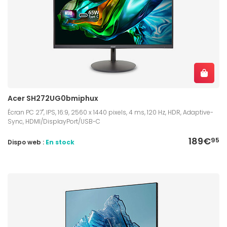
Acer SH272UG0bmiphux
Écran PC 27", IPS, 16:9, 2560 x 1440 pixels, 4 ms, 120 Hz, HDR, Adaptive-
Sync, HDMI/DisplayPort/USB-C
189€
95
Dispo web :
En stock