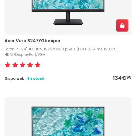
Acer Vero B247YGbmiprx
Écran PC 24" , IPS, 16:9, 1920 x 1080 pixels (Full HD), 4 ms, 120 Hz,
HDMI/DisplayPort/VGA
134€
95
Dispo web :
En stock