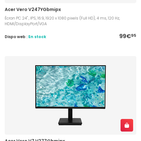
Acer Vero V247YGbmipx
Écran PC 24" , IPS, 16:9, 1920 x 1080 pixels (Full HD), 4 ms, 120 Hz,
HDMI/DisplayPort/VGA
99€
95
Dispo web :
En stock
Acer Vero V7 V277Gbmipx