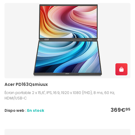
Acer PD163Qsmiuux
Écran portable 2 x 15,6", IPS, 16:9, 1920 x 1080 (FHD), 8 ms, 60 Hz,
HDMI/USB-C
369€
95
Dispo web :
En stock