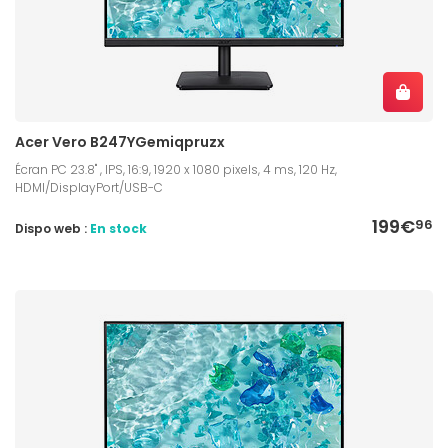
Acer Vero B247YGemiqpruzx
Écran PC 23.8" , IPS, 16:9, 1920 x 1080 pixels, 4 ms, 120 Hz,
HDMI/DisplayPort/USB-C
199€
96
Dispo web :
En stock