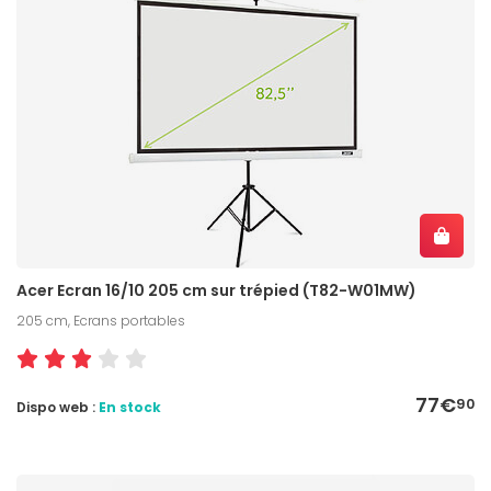
Acer Ecran 16/10 205 cm sur trépied (T82-W01MW)
205 cm, Ecrans portables
77€
90
Dispo web :
En stock