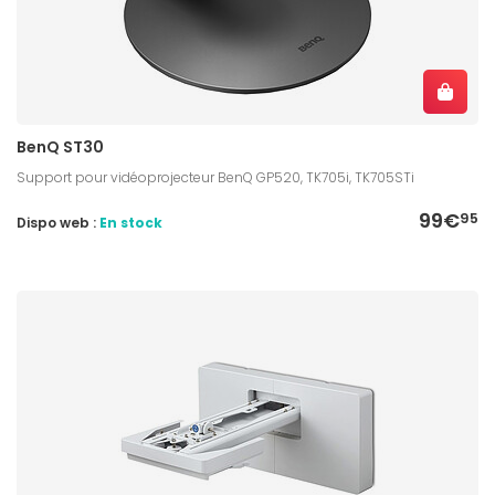
BenQ ST30
Support pour vidéoprojecteur BenQ GP520, TK705i, TK705STi
99€
95
Dispo web :
En stock