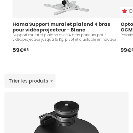
10
Hama Support mural et plafond 4 bras 
Opto
pour vidéoprojecteur - Blanc
OCM8
Support mural et plafond avec 4 bras porteurs pour
Rotatio
vidéoprojecteur jusqu'à 15 Kg, pivot et ajustable en hauteur
59€
99€
95
Trier les produits