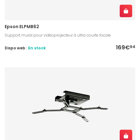
Epson ELPMB62
Support mural pour vidéoprojecteur à ultra courte focale
169€
94
Dispo web :
En stock