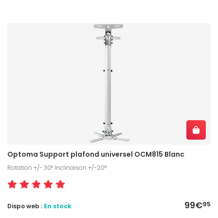
Optoma Support plafond universel OCM815 Blanc
Rotation +/- 30° Inclinaison +/-20°
99€
95
Dispo web :
En stock