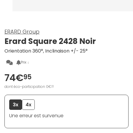
ERARD Group
Erard Square 2428 Noir
Orientation 360°, Inclinaison +/- 25°
Prix ↓
74€
95
dont éco-participation 0€
22
3x
4x
Une erreur est survenue