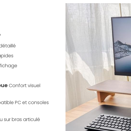
°
détaillé
rapides
ffichage
eue
Confort visuel
tible PC et consoles
u sur bras articulé