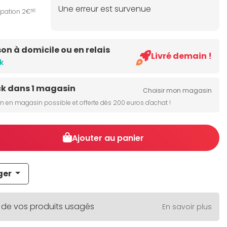
Une erreur est survenue
ipation 2€
56
son à domicile ou en relais
Livré demain !
k
ck dans 1 magasin
Choisir mon magasin
on en magasin possible et offerte dès 200 euros d'achat !
Ajouter au panier
ger
 de vos produits usagés
En savoir plus