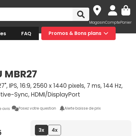
Magasin
Compte
Panier
des
FAQ
Promos & Bons plans
U MBR27
", IPS, 16:9, 2560 x 1440 pixels, 7 ms, 144 Hz,
tive-Sync, HDMI/DisplayPort
Posez votre question
Alerte baisse de prix
e avis
3x
4x
5