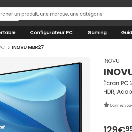
rtable
Configurateur PC
Gaming
Gui
 PC
INOVU MBR27
INOVU
INOV
Écran PC 27
HDR, Adap
Donnez votr
129€
9