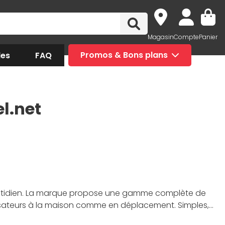
Magasin
Compte
Panier
des
FAQ
Promos & Bons plans
l.net
quotidien. La marque propose une gamme complète de
lisateurs à la maison comme en déplacement. Simples,
smartphones, tablettes et ordinateurs. Les spécialistes