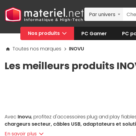
Par univers
Nos produits
PC Gamer
PC po
Toutes nos marques
INOVU
Les meilleurs produits INO
Avec
Inovu
, profitez d'accessoires plug and play fi
chargeurs secteur, câbles USB, adaptateurs et solu
robustes et efficaces, les produits Inovu offrent un exce
En savoir plus