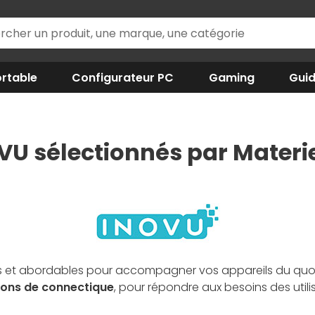
rtable
Configurateur PC
Gaming
Gui
VU sélectionnés par Materie
ables et abordables pour accompagner vos appareils du 
tions de connectique
, pour répondre aux besoins des uti
llent rapport qualité/prix et une compatibilité large avec 