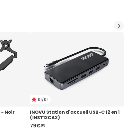
10/10
6/10
- Noir
ose
INOVU Station d'accueil USB-C 12 en 1 
INOVU Kit de nettoyage KN20 
Inovu PES220
I
I
I
(INST12CA2)
COMPACT
P
79€
11€
249€
1
7
2
95
95
95