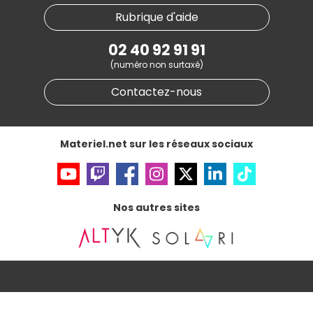
Nos marques
Materiel.net recrute
Rubrique d'aide
Conditions générales de vente
Notre programme d'affiliation
Marketplace
Partenariat & Sponsoring
02 40 92 91 91
Informations légales
(numéro non surtaxé)
Données personnelles
et
cookies
Gérer vos cookies
Contactez-nous
Accessibilité : non conforme
Materiel.net sur les réseaux sociaux
Nos autres sites