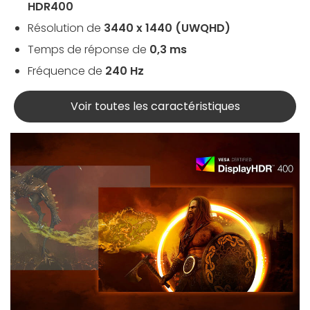
HDR400
Résolution de
3440 x 1440 (UWQHD)
Temps de réponse de
0,3 ms
Fréquence de
240 Hz
Voir toutes les caractéristiques