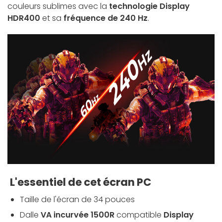
couleurs sublimes avec la
technologie Display
HDR400
et sa
fréquence de 240 Hz
.
L'essentiel de cet écran PC
Taille de l'écran de 34 pouces
Dalle
VA incurvée 1500R
compatible
Display