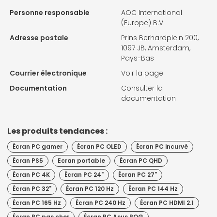
Personne responsable
AOC International
(Europe) B.V
Adresse postale
Prins Berhardplein 200,
1097 JB, Amsterdam,
Pays-Bas
Courrier électronique
Voir la page
Documentation
Consulter la
documentation
Les produits tendances :
Écran PC gamer
Écran PC OLED
Écran PC incurvé
Écran PS5
Ecran portable
Écran PC QHD
Écran PC 4K
Écran PC 24"
Écran PC 27"
Écran PC 32"
Écran PC 120 Hz
Écran PC 144 Hz
Écran PC 165 Hz
Écran PC 240 Hz
Écran PC HDMI 2.1
Écran PC pas cher
Écran PC Asus ROG