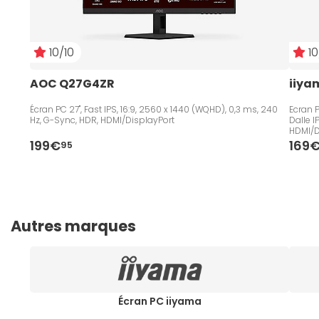
10/10
10
AOC Q27G4ZR
iiya
Écran PC 27", Fast IPS, 16:9, 2560 x 1440 (WQHD), 0,3 ms, 240
Ecran P
Hz, G-Sync, HDR, HDMI/DisplayPort
Dalle 
HDMI/D
199€
169
95
Autres marques
Écran PC iiyama