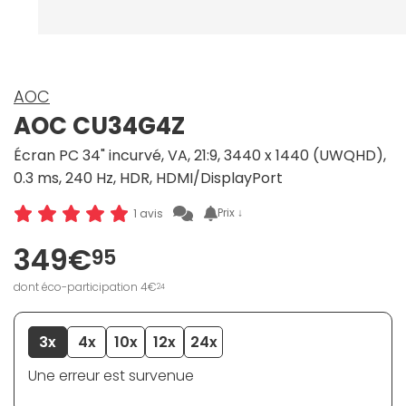
AOC
AOC CU34G4Z
Écran PC 34" incurvé, VA, 21:9, 3440 x 1440 (UWQHD),
0.3 ms, 240 Hz, HDR, HDMI/DisplayPort
Prix ↓
1 avis
349€
95
dont éco-participation 4€
24
3x
4x
10x
12x
24x
Une erreur est survenue