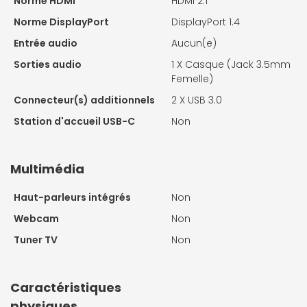
Norme HDMI
HDMI 2.1
Norme DisplayPort
DisplayPort 1.4
Entrée audio
Aucun(e)
Sorties audio
1 X
Casque (Jack 3.5mm
Femelle)
Connecteur(s) additionnels
2 X
USB 3.0
Station d'accueil USB-C
Non
Multimédia
Haut-parleurs intégrés
Non
Webcam
Non
Tuner TV
Non
Caractéristiques
physiques