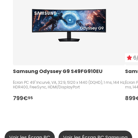
6/
Samsung Odyssey G9 S49FG910EU
Sams
Écran PC 49" Incurvé, VA, 32:9, 5120 x 1440 (DQHD), 1 ms, 144 Hz,
Écran P
HDR400, FreeSync, HDMI/DisplayPort
ms, 14
799€
899
95
Voir les Écran PC
Voir les Écran PC Samsung