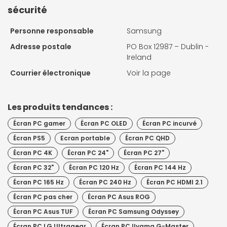
sécurité
Personne responsable
Samsung
Adresse postale
PO Box 12987 – Dublin -
Ireland
Courrier électronique
Voir la page
Les produits tendances :
Écran PC gamer
Écran PC OLED
Écran PC incurvé
Écran PS5
Ecran portable
Écran PC QHD
Écran PC 4K
Écran PC 24"
Écran PC 27"
Écran PC 32"
Écran PC 120 Hz
Écran PC 144 Hz
Écran PC 165 Hz
Écran PC 240 Hz
Écran PC HDMI 2.1
Écran PC pas cher
Écran PC Asus ROG
Écran PC Asus TUF
Écran PC Samsung Odyssey
Écran PC LG Ultragear
Écran PC IIyama G-Master