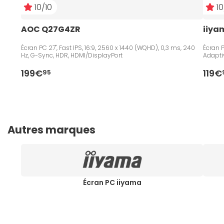
10/10
10
AOC Q27G4ZR
iiya
Écran PC 27", Fast IPS, 16:9, 2560 x 1440 (WQHD), 0,3 ms, 240
Écran PC 23.8", Fast IPS, 16:9,
Hz, G-Sync, HDR, HDMI/DisplayPort
Adapti
199€
119€
95
Autres marques
Écran PC iiyama