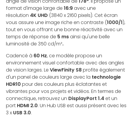
angle de vision confortable de
178°
. Il propose un
format d'image large de
16:9
avec une
résolution
4K UHD
(3840 x 2160 pixels). Cet écran
vous assure une image riche en contraste (
1000/1
),
tout en vous offrant une bonne réactivité avec un
temps de réponse de
5 ms
ainsi qu'une belle
luminosité de 350 cd/m²
.
Cadencé à
60 Hz
, ce modèle propose un
environnement visuel confortable avec des angles
de vision larges. Le
ViewFinity S8
profite également
d'un panel de couleurs large avec la
technologie
HDR10
pour des couleurs plus éclatantes et
vibrantes pour vos projets et vidéos. En termes de
connectique, retrouvez un
DisplayPort 1.4
et un
port
HDMI 2.0
. Un Hub USB est aussi présent avec les
3 x
USB 3.0
.