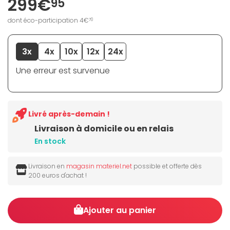
299€
95
dont éco-participation 4€
70
3x
4x
10x
12x
24x
Une erreur est survenue
Livré après-demain !
Livraison à domicile ou en relais
En stock
Livraison en
magasin materiel.net
possible et offerte dès
200 euros d'achat !
Ajouter au panier