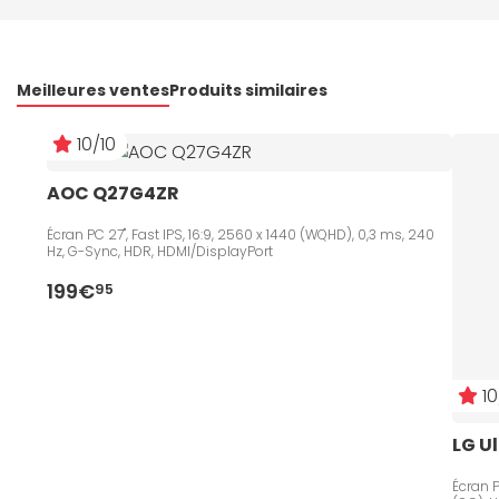
Meilleures ventes
Produits similaires
10/10
AOC Q27G4ZR
Écran PC 27", Fast IPS, 16:9, 2560 x 1440 (WQHD), 0,3 ms, 240
Hz, G-Sync, HDR, HDMI/DisplayPort
199€
95
10
LG U
Écran P