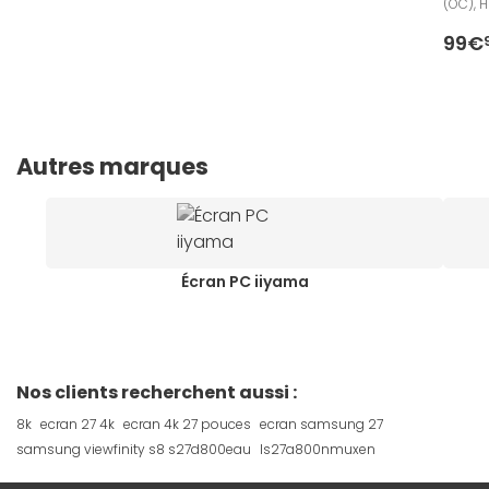
(OC), 
99€
Autres marques
Écran PC iiyama
Nos clients recherchent aussi :
8k
ecran 27 4k
ecran 4k 27 pouces
ecran samsung 27
samsung viewfinity s8 s27d800eau
ls27a800nmuxen