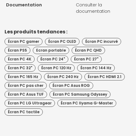
Documentation
Consulter la
documentation
Les produits tendances :
Écran PC gamer
Écran PC OLED
Écran PC incurvé
Écran PS5
Ecran portable
Écran PC QHD
Écran PC 4K
Écran PC 24"
Écran PC 27"
Écran PC 32"
Écran PC 120 Hz
Écran PC 144 Hz
Écran PC 165 Hz
Écran PC 240 Hz
Écran PC HDMI 2.1
Écran PC pas cher
Écran PC Asus ROG
Écran PC Asus TUF
Écran PC Samsung Odyssey
Écran PC LG Ultragear
Écran PC IIyama G-Master
Écran PC tactile