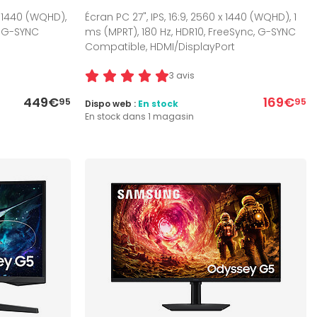
x 1440 (WQHD),
Écran PC 27", IPS, 16:9, 2560 x 1440 (WQHD), 1
, G-SYNC
ms (MPRT), 180 Hz, HDR10, FreeSync, G-SYNC
Compatible, HDMI/DisplayPort
3 avis
449€
169€
95
95
Dispo web :
En stock
En stock dans 1 magasin