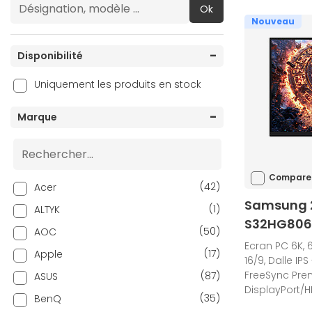
Ok
Nouveau
Disponibilité
Uniquement les produits en stock
Marque
Compare
(42)
Acer
Samsung 2
(1)
ALTYK
S32HG806
(50)
AOC
Ecran PC 6K, 6
(17)
Apple
16/9, Dalle IP
FreeSync Pre
(87)
ASUS
DisplayPort/H
(35)
BenQ