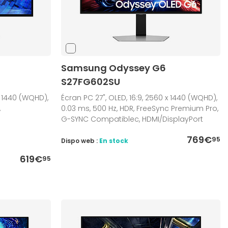
Samsung Odyssey G6
S27FG602SU
x 1440 (WQHD),
Écran PC 27", OLED, 16:9, 2560 x 1440 (WQHD),
,
0.03 ms, 500 Hz, HDR, FreeSync Premium Pro,
G-SYNC Compatiblec, HDMI/DisplayPort
769€
95
Dispo web :
En stock
619€
95