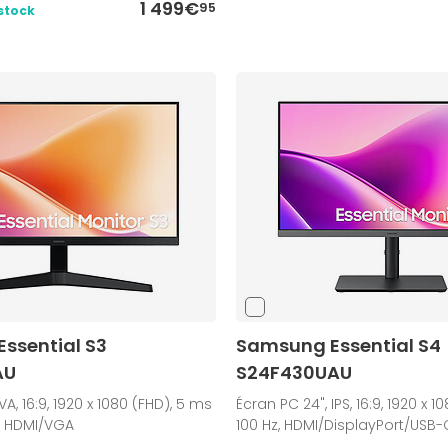
1 499€
95
stock
ssential S3
Samsung Essential S4
AU
S24F430UAU
VA, 16:9, 1920 x 1080 (FHD), 5 ms
Écran PC 24", IPS, 16:9, 1920 x 1
z, HDMI/VGA
100 Hz, HDMI/DisplayPort/USB-