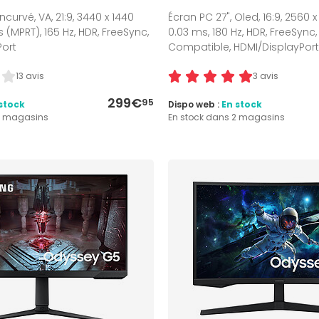
ncurvé, VA, 21:9, 3440 x 1440
Écran PC 27", Oled, 16:9, 2560 
 (MPRT), 165 Hz, HDR, FreeSync,
0.03 ms, 180 Hz, HDR, FreeSync
Port
Compatible, HDMI/DisplayPort
13 avis
3 avis
299€
95
stock
Dispo web :
En stock
4 magasins
En stock dans 2 magasins