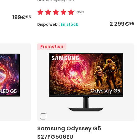
1 avis
199€
95
2 299€
95
Dispo web :
En stock
Promotion
Samsung Odyssey G5
S27FG506EU