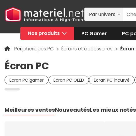
Par univers
Nos produits
PC Gamer
PC po
Périphériques PC
Écrans et accessoires
Écran
Écran PC
Écran PC gamer
Écran PC OLED
Écran PC incurvé
Meilleures ventes
Nouveautés
Les mieux notés