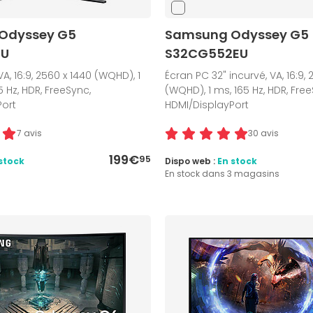
Odyssey G5
Samsung Odyssey G5
EU
S32CG552EU
VA, 16:9, 2560 x 1440 (WQHD), 1
Écran PC 32" incurvé, VA, 16:9, 
 Hz, HDR, FreeSync,
(WQHD), 1 ms, 165 Hz, HDR, Free
Port
HDMI/DisplayPort
7 avis
30 avis
199€
95
stock
Dispo web :
En stock
En stock dans 3 magasins