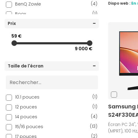
(4)
Dispo web :
En 
BenQ Zowie
(1)
Boox
(2)
Prix
Corsair
(1)
Dell
59 €
(18)
Eizo
9 000 €
(12)
Fox Spirit
(28)
Gigabyte
Taille de l'écran
(12)
HP
(114)
iiyama
(8)
INOVU
(1)
10.1 pouces
(27)
Lenovo
Samsung E
(1)
12 pouces
(53)
LG
S24F330E
(4)
14 pouces
(46)
MSI
Écran PC 24", 
(13)
15/16 pouces
(MPRT), 100 H
(2)
Neovo
(2)
17 pouces