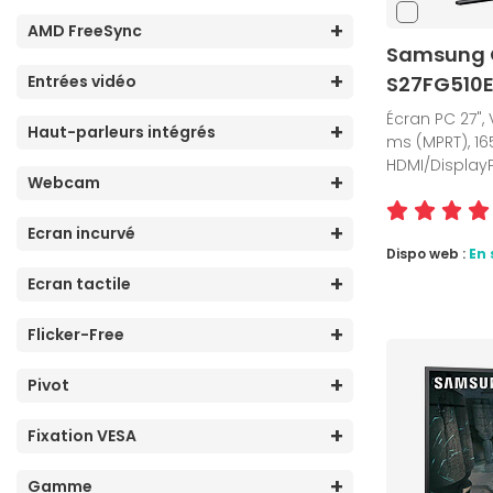
AMD FreeSync
Samsung 
Entrées vidéo
S27FG510
Écran PC 27", 
Haut-parleurs intégrés
ms (MPRT), 165
HDMI/Display
Webcam
Ecran incurvé
Dispo web :
En 
Ecran tactile
Flicker-Free
Pivot
Fixation VESA
Gamme