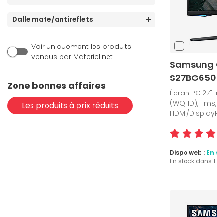
Dalle mate/antireflets
Voir uniquement les produits
vendus par Materiel.net
Samsung 
S27BG650
Zone bonnes affaires
Écran PC 27" I
(WQHD), 1 ms,
Les produits à prix réduits
HDMI/Display
Dispo web :
En 
En stock dans 