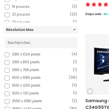
(15)
Philips
(3)
19 pouces
(63)
Samsung
(22)
22 pouces
Dispo web :
En 
(27)
ViewSonic
(1)
23 pouces
(1)
Waveshare
(107)
Résolution Max
24 pouces
(14)
25 pouces
(299)
27 pouces
(3)
28 pouces
(4)
1280 x 1024 pixels
(1)
29 pouces
(1)
1280 x 800 pixels
(87)
32 pouces
(1)
1366 x 768 pixels
(67)
34 pouces
(216)
1920 x 1080 pixels
(7)
37 pouces
(11)
1920 x 1200 pixels
(2)
38 pouces
(1)
1920 x 720 pixels
(3)
39 pouces
Samsung 
(2)
2560 x 1080 pixels
C34G55T
(4)
40 pouces
(161)
2560 x 1440 pixels