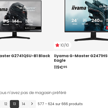
10/10
ster G2741QSU-B1 Black 
iiyama G-Master G2471HS-
Eagle
119€
95
ous n'avez pas de magasin préféré
(current)
Suivant
12
13
14
577 - 624 sur 666 produits