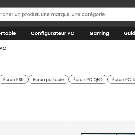
rtable
Configurateur PC
Gaming
Gui
 PC
Écran PS5
Ecran portable
Écran PC QHD
Écran PC 