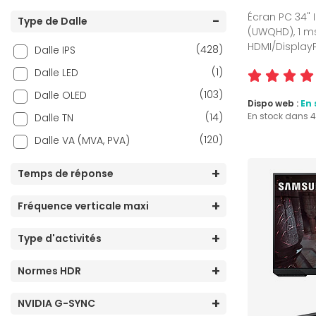
Écran PC 34" I
(4)
43 pouces
(1)
Type de Dalle
2560 x 1600 pixels
(UWQHD), 1 ms
(7)
45 pouces
(1)
3200 x 1800 pixels
HDMI/Display
(428)
Dalle IPS
(11)
49 pouces
(70)
3440 x 1440 pixels
(1)
Dalle LED
(1)
52 pouces
(1)
3840 x 1080 pixels
(103)
Dalle OLED
Dispo web :
En 
(1)
55 pouces
(1)
3840 x 1600 pixels
(14)
En stock dans 
Dalle TN
(1)
57 pouces
(136)
3840 x 2160 pixels
(120)
Dalle VA (MVA, PVA)
(2)
3840 x 2560 pixels
Temps de réponse
(15)
5120 x 1440 pixels
(5)
5120 x 2160 pixels
Fréquence verticale maxi
(26)
5120 x 2880 pixels
Type d'activités
(4)
6016 x 3384 pixels
(2)
6144 x 3456 pixels
Normes HDR
(1)
7680 x 2160 pixels
NVIDIA G-SYNC
(1)
7680 x 4320 pixels