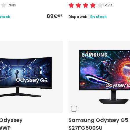
1 avis
1 avis
89€
95
stock
Dispo web :
En stock
Odyssey
Samsung Odyssey G5
WWP
S27FG500SU