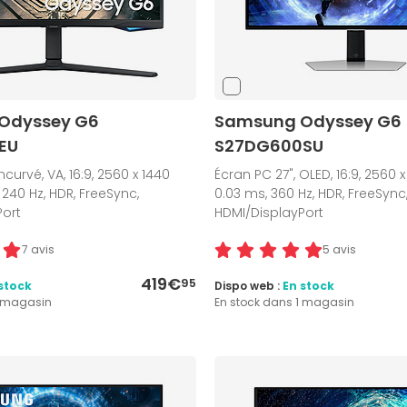
Odyssey G6
Samsung Odyssey G6
EU
S27DG600SU
ncurvé, VA, 16:9, 2560 x 1440
Écran PC 27", OLED, 16:9, 2560 
 240 Hz, HDR, FreeSync,
0.03 ms, 360 Hz, HDR, FreeSync
Port
HDMI/DisplayPort
7 avis
5 avis
419€
95
stock
Dispo web :
En stock
1 magasin
En stock dans 1 magasin