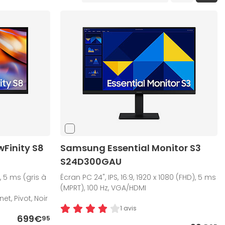
Finity S8
Samsung Essential Monitor S3
S24D300GAU
, 5 ms (gris à
Écran PC 24", IPS, 16:9, 1920 x 1080 (FHD), 5 ms
(MPRT), 100 Hz, VGA/HDMI
t, Pivot, Noir
1 avis
699€
95