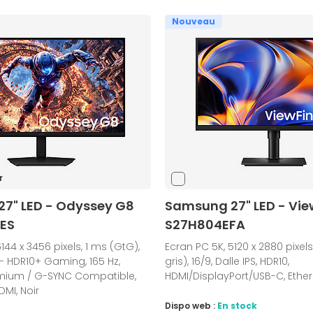
Nouveau
r
7" LED - Odyssey G8
Samsung 27" LED - View
ES
S27H804EFA
144 x 3456 pixels, 1 ms (GtG),
Ecran PC 5K, 5120 x 2880 pixels
S - HDR10+ Gaming, 165 Hz,
gris), 16/9, Dalle IPS, HDR10,
mium / G-SYNC Compatible,
HDMI/DisplayPort/USB-C, Etherne
DMI, Noir
Dispo web :
En stock