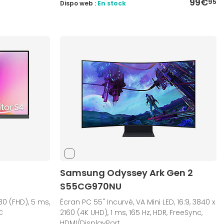
99€
95
Dispo web :
En stock
Samsung Odyssey Ark Gen 2
S55CG970NU
080 (FHD), 5 ms,
Écran PC 55" Incurvé, VA Mini LED, 16:9, 3840 x
C
2160 (4K UHD), 1 ms, 165 Hz, HDR, FreeSync,
HDMI/DisplayPort