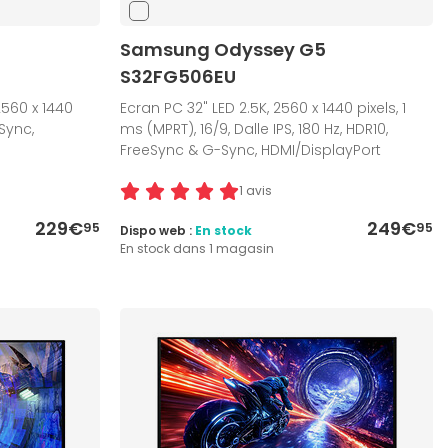
Samsung Odyssey G5
S32FG506EU
2560 x 1440
Ecran PC 32" LED 2.5K, 2560 x 1440 pixels, 1
Sync,
ms (MPRT), 16/9, Dalle IPS, 180 Hz, HDR10,
FreeSync & G-Sync, HDMI/DisplayPort
1 avis
229€
249€
95
95
Dispo web :
En stock
En stock dans 1 magasin