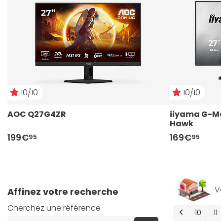
10/10
10/10
AOC Q27G4ZR
iiyama G-Ma
Hawk
199€
169€
95
95
V
Affinez votre recherche
Cherchez une référence
Précédent
10
11