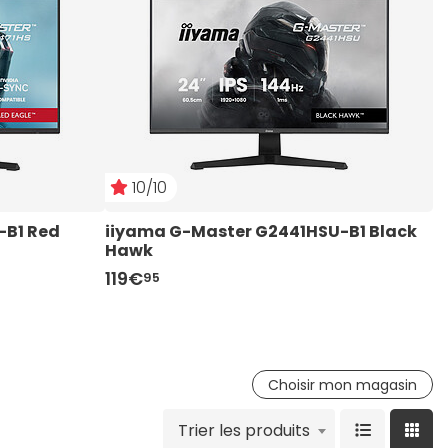
10/10
B1 Red 
iiyama G-Master G2441HSU-B1 Black 
L
Hawk
119€
9
95
Choisir mon magasin
Trier les produits