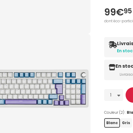
99€
95
dont éco-partic
Livrai
En stoc
En sto
Livrais
Quantité
1
Couleur (2) :
Bl
Blanc
Gris