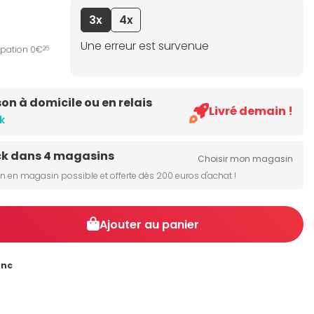
3x
4x
Une erreur est survenue
ipation 0€
26
son à domicile ou en relais
Livré demain !
k
ck dans 4 magasins
Choisir mon magasin
on en magasin possible et offerte dès 200 euros d'achat !
Ajouter au panier
anc