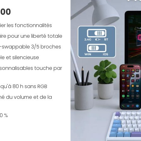
400
er les fonctionnalités
ire pour une liberté totale
hot-swappable 3/5 broches
e et silencieuse
rsonnalisables touche par
usqu'à 80 h sans RGB
né du volume et de la
00 %