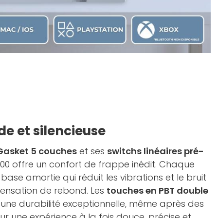
de et silencieuse
 Gasket 5 couches
et ses
switchs linéaires pré-
E 400 offre un confort de frappe inédit. Chaque
ase amortie qui réduit les vibrations et le bruit
sensation de rebond. Les
touches en PBT double
une durabilité exceptionnelle, même après des
ur une expérience à la fois douce, précise et