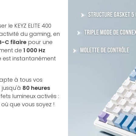
er le KEYZ ELITE 400
activité du gaming, en
-C filaire
pour une
sement de
1 000 Hz
e est instantanément
adapte à tous vos
 jusqu'à
80 heures
fets lumineux activés :
r où que vous soyez !