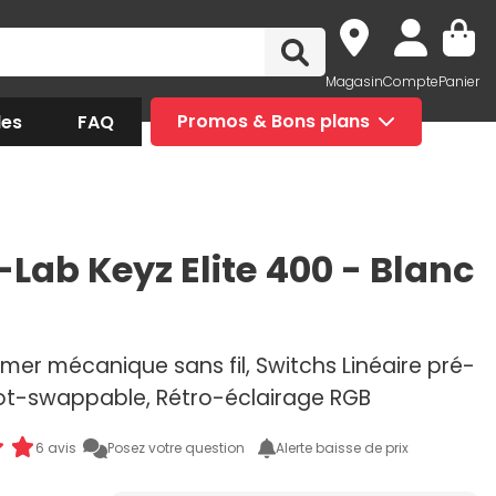
Magasin
Compte
Panier
des
FAQ
Promos & Bons plans
-Lab Keyz Elite 400 - Blanc
mer mécanique sans fil, Switchs Linéaire pré-
 hot-swappable, Rétro-éclairage RGB
6 avis
Posez votre question
Alerte baisse de prix