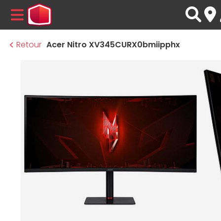
MENU
Retour
Acer Nitro XV345CURX0bmiipphx