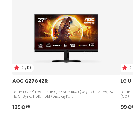
10/10
10
AOC Q27G4ZR
LG U
Écran PC 27", Fast IPS, 16:9, 2560 x 1440 (WQHD), 0,3 ms, 240
Écran P
Hz, G-Sync, HDR, HDMI/DisplayPort
(OC), 
199€
99€
95