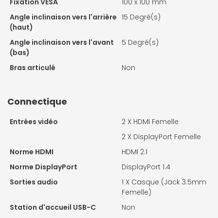
Fixation VESA
100 x 100 mm
Angle inclinaison vers l'arrière
15 Degré(s)
(haut)
Angle inclinaison vers l'avant
5 Degré(s)
(bas)
Bras articulé
Non
Connectique
Entrées vidéo
2 X
HDMI Femelle
2 X
DisplayPort Femelle
Norme HDMI
HDMI 2.1
Norme DisplayPort
DisplayPort 1.4
Sorties audio
1 X
Casque (Jack 3.5mm
Femelle)
Station d'accueil USB-C
Non