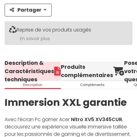
Partager
Reprise de vos produits usagés
En savoir plus
Description &
Pos
Produits
Caractéristiques
votr
complémentaires
techniques
ques
Description
Compléments
Q
Immersion XXL garantie
Avec l’écran Pc gamer Acer
Nitro XV5 XV345CUR
,
découvrez une expérience visuelle immersive taillée
pour les passionnés de gaming et de divertissement.