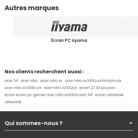
Autres marques
Écran PC iiyama
Nos clients recherchent aussi :
acer 34
acer nitro
acer nitro xv
acer nitro xv345curvbmiphuzx
acer nitro xv345curx
acer nitro xz342ck
ecran 2.1 34 pouces
ecran ecran pc gamer acer nitro ed340curx0 34"
ecran ultrawide
ultrawide
Qui sommes-nous ?
Qui sommes-nous ?