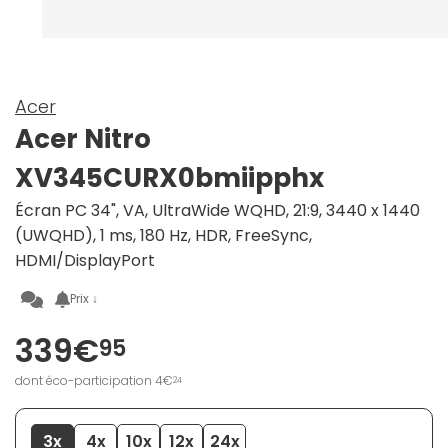
Acer
Acer Nitro
XV345CURX0bmiipphx
Écran PC 34", VA, UltraWide WQHD, 21:9, 3440 x 1440
(UWQHD), 1 ms, 180 Hz, HDR, FreeSync,
HDMI/DisplayPort
Prix ↓
339€
95
dont éco-participation 4€
24
3x
4x
10x
12x
24x