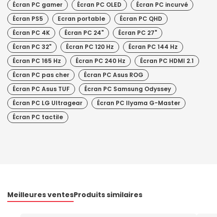
Écran PC gamer
Écran PC OLED
Écran PC incurvé
Écran PS5
Ecran portable
Écran PC QHD
Écran PC 4K
Écran PC 24"
Écran PC 27"
Écran PC 32"
Écran PC 120 Hz
Écran PC 144 Hz
Écran PC 165 Hz
Écran PC 240 Hz
Écran PC HDMI 2.1
Écran PC pas cher
Écran PC Asus ROG
Écran PC Asus TUF
Écran PC Samsung Odyssey
Écran PC LG Ultragear
Écran PC IIyama G-Master
Écran PC tactile
Meilleures ventes
Produits similaires