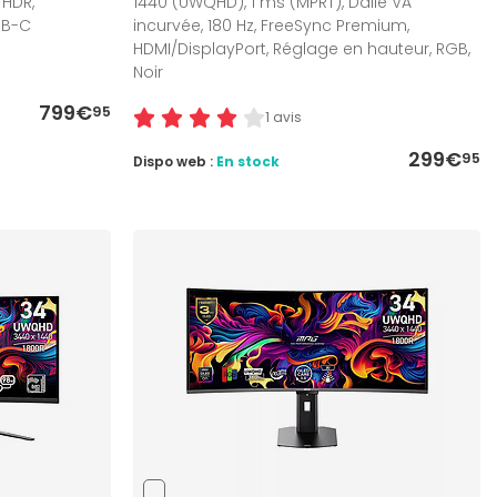
 HDR,
1440 (UWQHD), 1 ms (MPRT), Dalle VA
SB-C
incurvée, 180 Hz, FreeSync Premium,
HDMI/DisplayPort, Réglage en hauteur, RGB,
Noir
799€
95
1 avis
299€
95
Dispo web :
En stock