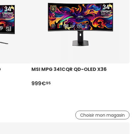
D
MSI MPG 341CQR QD-OLED X36
M
999€
2
95
Choisir mon magasin