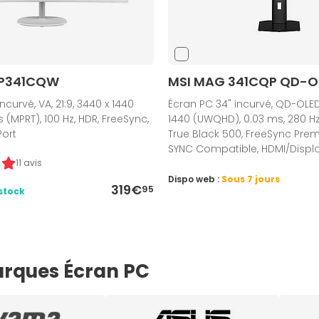
MP341CQW
MSI MAG 341CQP QD-O
ncurvé, VA, 21:9, 3440 x 1440
Écran PC 34" incurvé, QD-OLED,
 (MPRT), 100 Hz, HDR, FreeSync,
1440 (UWQHD), 0.03 ms, 280 Hz
Port
True Black 500, FreeSync Pre
SYNC Compatible, HDMI/Displ
11 avis
Dispo web :
Sous 7 jours
319€
95
stock
rques Écran PC