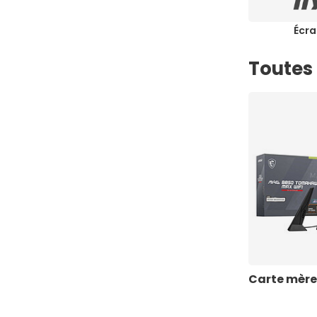
Écra
Toutes 
Carte mère