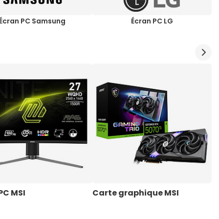
Écran PC Samsung
Écran PC LG
PC MSI
Carte graphique MSI
A