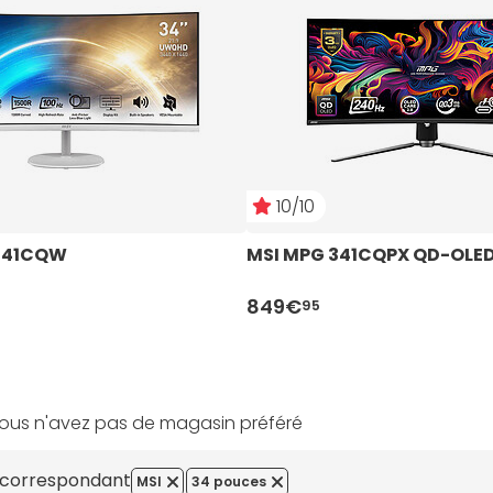
10/10
341CQW
MSI MPG 341CQPX QD-OLE
849€
95
ous n'avez pas de magasin préféré
s correspondant
MSI
34 pouces