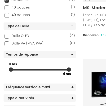
(1)
MSI Mode
40 pouces
(1)
49 pouces
Écran PC 34" i
(UWQHD), 1 ms,
HDMI/Display
Type de Dalle
(4)
Dispo web :
En 
Dalle OLED
(8)
Dalle VA (MVA, PVA)
Temps de réponse
0 ms
4 ms
Fréquence verticale maxi
Type d'activités