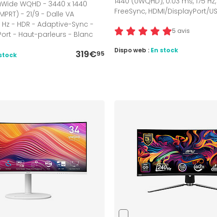
1440 (UWQHD), 0.03 ms, 175 Hz,
raWide WQHD - 3440 x 1440
FreeSync, HDMI/DisplayPort/U
(MPRT) - 21/9 - Dalle VA
0 Hz - HDR - Adaptive-Sync -
5 avis
ort - Haut-parleurs - Blanc
Dispo web :
En stock
319€
95
stock