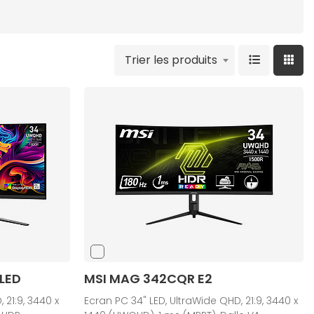
Trier les produits
LED
MSI MAG 342CQR E2
 21:9, 3440 x
Ecran PC 34" LED, UltraWide QHD, 21:9, 3440 x