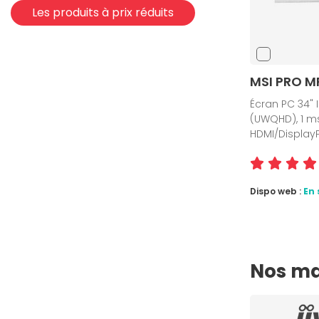
Les produits à prix réduits
MSI PRO 
Écran PC 34" I
(UWQHD), 1 ms
HDMI/Display
Dispo web :
En 
Nos ma