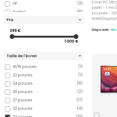
Ecran PC Ult
(3)
HP
pixels - 1 ms 
(8)
iiyama
incurvée - 12
HDMI/DisplayP
(2)
Prix
Lenovo
(7)
LG
Dispo web :
En 
299 €
(12)
MSI
1 000 €
(2)
Philips
(5)
Samsung
Taille de l'écran
(2)
ViewSonic
(1)
15/16 pouces
(1)
22 pouces
(6)
24 pouces
(2)
25 pouces
(17)
27 pouces
(4)
32 pouces
(12)
34 pouces