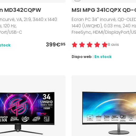
rn MD342CQPW
MSI MPG 341CQPX QD-
ncurvé, VA, 21:9, 3440 x 1440
Écran PC 34" incurvé, QD-OLED,
 120 Hz,
1440 (UWQHD), 0.03 ms, 240 Hz
Port/USB-C
FreeSync, HDMI/DisplayPort/U
399€
95
8 avis
stock
Dispo web :
En stock