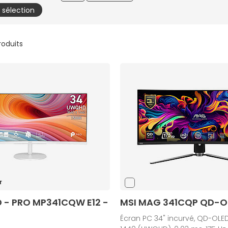
a sélection
produits
r
D - PRO MP341CQW E12 -
MSI MAG 341CQP QD-O
Écran PC 34" incurvé, QD-OLED,