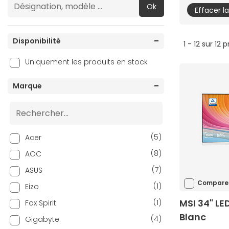
Ok
Effacer l
Disponibilité
1 - 12 sur 12 
Uniquement les produits en stock
Marque
(5)
Acer
(8)
AOC
(7)
ASUS
Compare
(1)
Eizo
MSI 34" LE
(1)
Fox Spirit
Blanc
(4)
Gigabyte