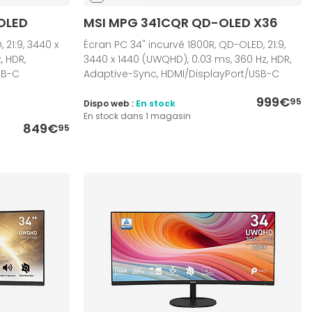
OLED
MSI MPG 341CQR QD-OLED X36
 21:9, 3440 x
Écran PC 34" incurvé 1800R, QD-OLED, 21:9,
, HDR,
3440 x 1440 (UWQHD), 0.03 ms, 360 Hz, HDR,
SB-C
Adaptive-Sync, HDMI/DisplayPort/USB-C
999€
95
Dispo web :
En stock
En stock dans 1 magasin
849€
95