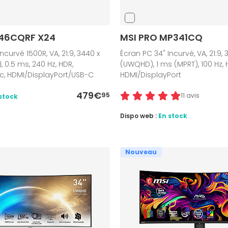
346CQRF X24
MSI PRO MP341CQ
ncurvé 1500R, VA, 21:9, 3440 x
Écran PC 34" Incurvé, VA, 21:9, 
 0.5 ms, 240 Hz, HDR,
(UWQHD), 1 ms (MPRT), 100 Hz, 
c, HDMI/DisplayPort/USB-C
HDMI/DisplayPort
479€
95
11 avis
stock
Dispo web :
En stock
Nouveau