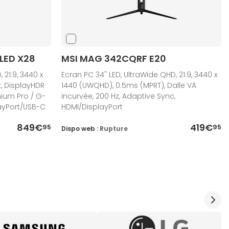
LED X28
MSI MAG 342CQRF E20
 21:9, 3440 x
Ecran PC 34" LED, UltraWide QHD, 21:9, 3440 x
, DisplayHDR
1440 (UWQHD), 0.5ms (MPRT), Dalle VA
mium Pro / G-
incurvée, 200 Hz, Adaptive Sync,
ayPort/USB-C
HDMI/DisplayPort
849€
419€
95
95
Dispo web :
Rupture