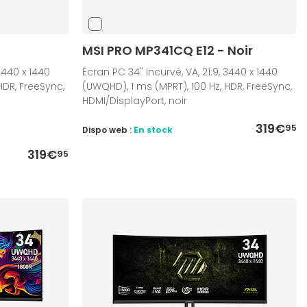
MSI PRO MP341CQ E12 - Noir
3440 x 1440
Écran PC 34" Incurvé, VA, 21:9, 3440 x 1440
HDR, FreeSync,
(UWQHD), 1 ms (MPRT), 100 Hz, HDR, FreeSync,
HDMI/DisplayPort, noir
319€
95
Dispo web :
En stock
319€
95