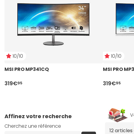
10/10
10/10
MSI PRO MP341CQ
MSI PRO MP
319€
319€
95
95
V
Affinez votre recherche
Cherchez une référence
12 article