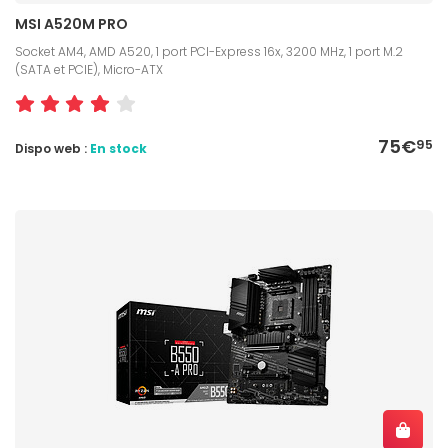
MSI A520M PRO
Socket AM4, AMD A520, 1 port PCI-Express 16x, 3200 MHz, 1 port M.2
(SATA et PCIE), Micro-ATX
75€
95
Dispo web :
En stock