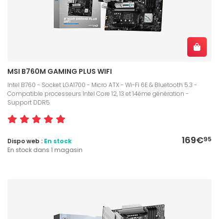
MSI B760M GAMING PLUS WIFI
Intel B760 - Socket LGA1700 - Micro ATX - Wi-Fi 6E & Bluetooth 5.3 -
Compatible processeurs Intel Core 12, 13 et 14ème génération -
Support DDR5
169€
95
Dispo web :
En stock
En stock dans 1 magasin