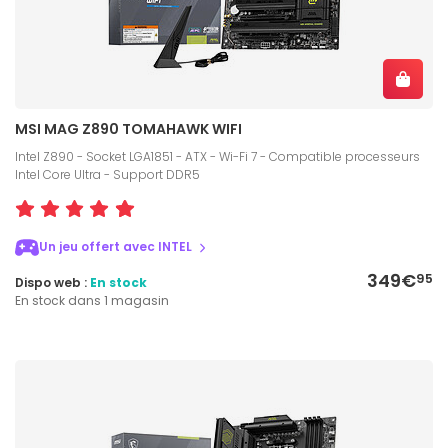
MSI MAG Z890 TOMAHAWK WIFI
Intel Z890 - Socket LGA1851 - ATX - Wi-Fi 7 - Compatible processeurs
Intel Core Ultra - Support DDR5
Un jeu offert avec INTEL
349€
95
Dispo web :
En stock
En stock dans 1 magasin