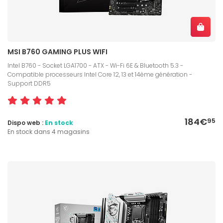
MSI B760 GAMING PLUS WIFI
Intel B760 - Socket LGA1700 - ATX - Wi-Fi 6E & Bluetooth 5.3 -
Compatible processeurs Intel Core 12, 13 et 14ème génération -
Support DDR5
184€
95
Dispo web :
En stock
En stock dans 4 magasins