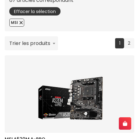
67 articles correspondant
Effacer la sélection
MSI
Trier les produits
(current
1
2
MSI A520M A-PRO