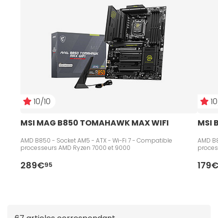
de cartes mères
MSI taillées pour les configs
sérieuses, validées par ceux qui ne laissent rien au
hasard.
10/10
10
MSI MAG B850 TOMAHAWK MAX WIFI
MSI 
AMD B850 - Socket AM5 - ATX - Wi-Fi 7 - Compatible
AMD B8
processeurs AMD Ryzen 7000 et 9000
proces
289€
179
95