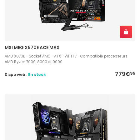
MSI MEG X870E ACE MAX
AMD X870E - Socket AM5 - ATX - Wi-Fi 7 - Compatible processeurs
AMD Ryzen 7000, 8000 et 9000
779€
95
Dispo web :
En stock