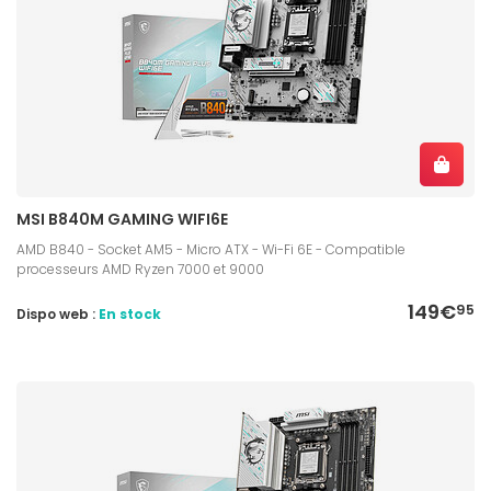
MSI B840M GAMING WIFI6E
AMD B840 - Socket AM5 - Micro ATX - Wi-Fi 6E - Compatible
processeurs AMD Ryzen 7000 et 9000
149€
95
Dispo web :
En stock