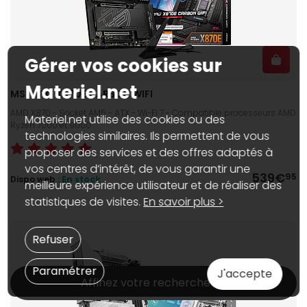
Gérer vos cookies sur
Materiel.net
MSI MPG X870E CARBON WIFI
AMD X870 - Socket AM5 - ATX - Wi-Fi 7 - Compatible processeurs AMD
Materiel.net utilise des cookies ou des
Ryzen 7000 et 9000
technologies similaires. Ils permettent de vous
proposer des services et des offres adaptés à
vos centres d’intérêt, de vous garantir une
539€
95
Dispo web :
En stock
meilleure expérience utilisateur et de réaliser des
statistiques de visites.
En savoir plus >
Refuser
Paramétrer
J'accepte
Affinez votre recherche