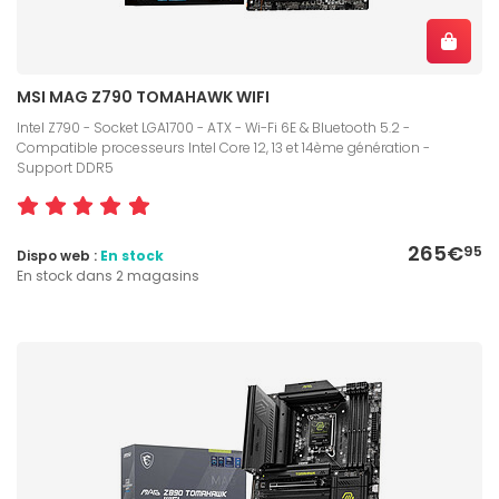
MSI MAG Z790 TOMAHAWK WIFI
Intel Z790 - Socket LGA1700 - ATX - Wi-Fi 6E & Bluetooth 5.2 -
Compatible processeurs Intel Core 12, 13 et 14ème génération -
Support DDR5
265€
95
Dispo web :
En stock
En stock dans 2 magasins