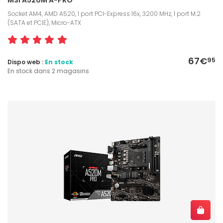
Socket AM4, AMD A520, 1 port PCI-Express 16x, 3200 MHz, 1 port M.2
(SATA et PCIE), Micro-ATX
67€
95
Dispo web :
En stock
En stock dans 2 magasins