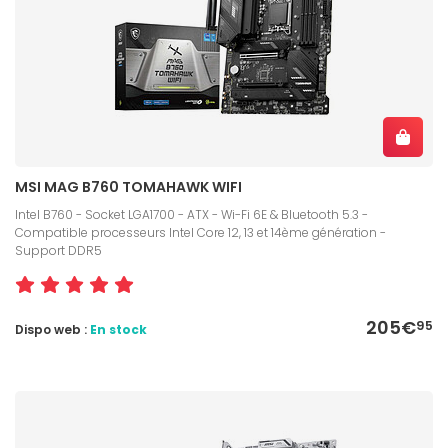
MSI MAG B760 TOMAHAWK WIFI
Intel B760 - Socket LGA1700 - ATX - Wi-Fi 6E & Bluetooth 5.3 -
Compatible processeurs Intel Core 12, 13 et 14ème génération -
Support DDR5
205€
95
Dispo web :
En stock