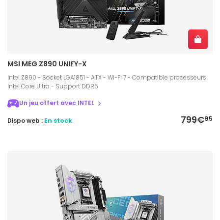
MSI MEG Z890 UNIFY-X
Intel Z890 - Socket LGA1851 - ATX - Wi-Fi 7 - Compatible processeurs
Intel Core Ultra - Support DDR5
Un jeu offert avec INTEL
799€
95
Dispo web :
En stock