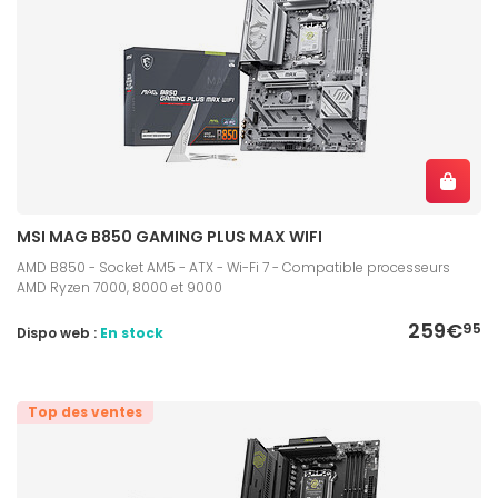
MSI MAG B850 GAMING PLUS MAX WIFI
AMD B850 - Socket AM5 - ATX - Wi-Fi 7 - Compatible processeurs
AMD Ryzen 7000, 8000 et 9000
259€
95
Dispo web :
En stock
Top des ventes