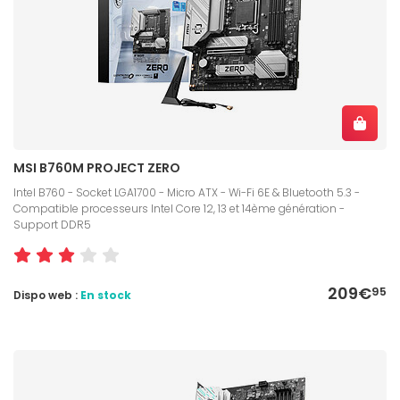
MSI B760M PROJECT ZERO
Intel B760 - Socket LGA1700 - Micro ATX - Wi-Fi 6E & Bluetooth 5.3 -
Compatible processeurs Intel Core 12, 13 et 14ème génération -
Support DDR5
209€
95
Dispo web :
En stock