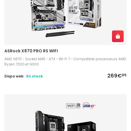
ASRock X870 PRO RS WIFI
AMD X870 - Socket AM5 - ATX - Wi-Fi 7 - Compatible processeurs AMD
Ryzen 7000 et 9000
269€
95
Dispo web :
En stock