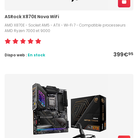
ASRock X870E Nova WiFi
AMD X870E - Socket AM5 - ATX - Wi-Fi 7 - Compatible processeurs
AMD Ryzen 7000 et 9000
399€
95
Dispo web :
En stock