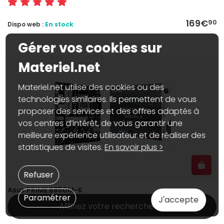
169€
90
Dispo web :
En stock
Gérer vos cookies sur
Materiel.net
Materiel.net utilise des cookies ou des
technologies similaires. Ils permettent de vous
proposer des services et des offres adaptés à
vos centres d’intérêt, de vous garantir une
meilleure expérience utilisateur et de réaliser des
statistiques de visites.
En savoir plus >
Refuser
Asus PRIME B850M-K
Paramétrer
J'accepte
AMD B850 - Socket AM5 - Micro ATX - Compatible processeurs AMD
Affinez votre recherche
Ryzen 7000 et 9000