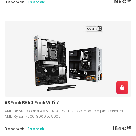
199€
95
Dispo web :
En stock
ASRock B650 Rock WiFi 7
AMD B650 - Socket AM5 - ATX - Wi-Fi 7 - Compatible processeurs
AMD Ryzen 7000, 8000 et 9000
184€
95
Dispo web :
En stock