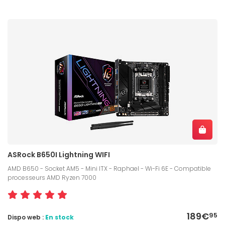
ASRock B650I Lightning WIFI
AMD B650 - Socket AM5 - Mini ITX - Raphael - Wi-Fi 6E - Compatible
processeurs AMD Ryzen 7000
189€
95
Dispo web :
En stock