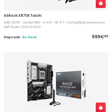
ASRock X870E Taichi
AMD X870E - Socket AM5 - E-ATX - Wi-Fi 7 - Compatible processeurs
AMD Ryzen 7000 et 9000
599€
95
Dispo web :
En stock