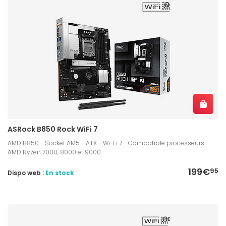
ASRock B850 Rock WiFi 7
AMD B850 - Socket AM5 - ATX - Wi-Fi 7 - Compatible processeurs
AMD Ryzen 7000, 8000 et 9000
199€
95
Dispo web :
En stock