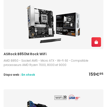
ASRock B850M Rock WiFi
AMD B850 - Socket AM5 - Micro ATX - Wi-Fi 6E - Compatible
processeurs AMD Ryzen 7000, 8000 et 9000
159€
95
Dispo web :
En stock