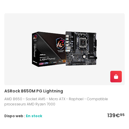
ASRock B650M PG Lightning
AMD B650 - Socket AM5 - Micro ATX - Raphael - Compatible
processeurs AMD Ryzen 7000
139€
95
Dispo web :
En stock