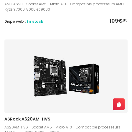
AMD A620 - Socket AM5 - Micro ATX - Compatible processeurs AMD
Ryzen 7000, 8000 et 9000
109€
95
Dispo web :
En stock
ASRock A620AM-HVS
A620AM-HVS - Socket AM5 - Micro ATX - Compatible processeurs