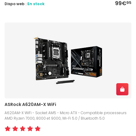
99€
95
Dispo web :
En stock
ASRock A620AM-X WiFi
A620AM-X WiFi - Socket AM5 - Micro ATX - Compatible processeurs
AMD Ryzen 7000, 8000 et 9000, Wi-Fi 5.0 / Bluetooth 5.0