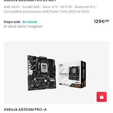
AMD A620 - Socket AM5 - Micro ATX - Wi-Fi 6E - Bluetooth 5.2 -
Compatible processeurs AMD Ryzen 7000, 8000 et 9000
129€
95
Dispo web :
En stock
En stock dans 1 magasin
ASRock A620AM PRO-A