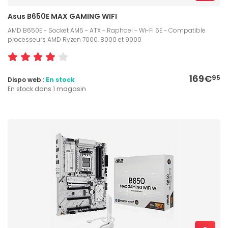
Asus B650E MAX GAMING WIFI
AMD B650E - Socket AM5 - ATX - Raphael - Wi-Fi 6E - Compatible
processeurs AMD Ryzen 7000, 8000 et 9000
169€
95
Dispo web :
En stock
En stock dans 1 magasin