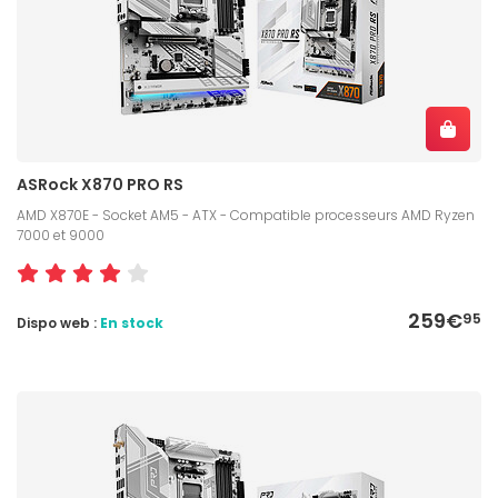
ASRock X870 PRO RS
AMD X870E - Socket AM5 - ATX - Compatible processeurs AMD Ryzen
7000 et 9000
259€
95
Dispo web :
En stock