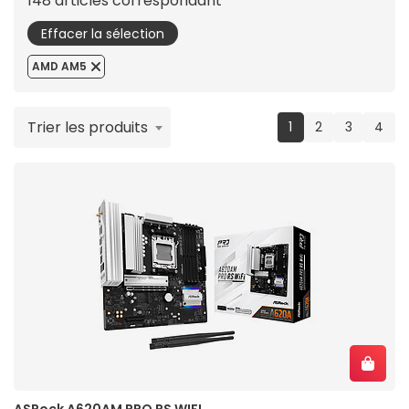
148 articles correspondant
Effacer la sélection
AMD AM5
Trier les produits
(current)
1
2
3
4
ASRock A620AM PRO RS WIFI