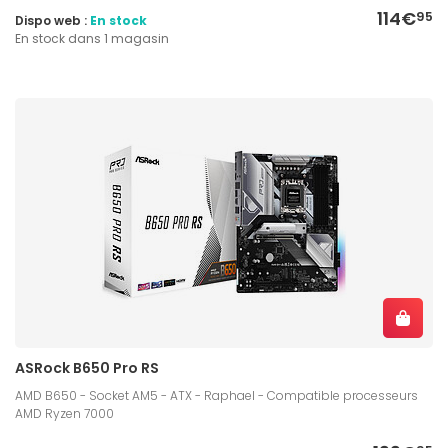
114€
95
Dispo web :
En stock
En stock dans 1 magasin
ASRock B650 Pro RS
AMD B650 - Socket AM5 - ATX - Raphael - Compatible processeurs
AMD Ryzen 7000