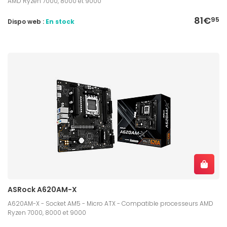
AMD Ryzen 7000, 8000 et 9000
81€
95
Dispo web :
En stock
ASRock A620AM-X
A620AM-X - Socket AM5 - Micro ATX - Compatible processeurs AMD
Ryzen 7000, 8000 et 9000