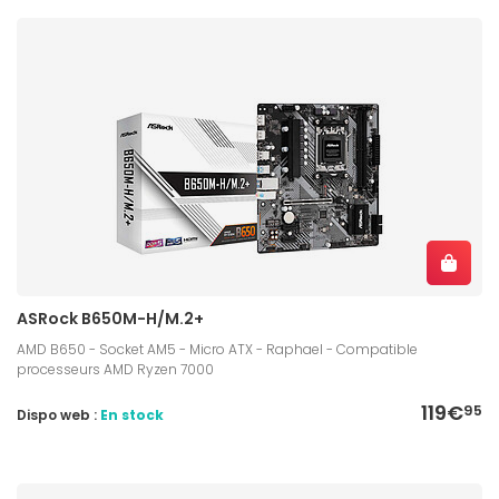
ASRock B650M-H/M.2+
AMD B650 - Socket AM5 - Micro ATX - Raphael - Compatible
processeurs AMD Ryzen 7000
119€
95
Dispo web :
En stock