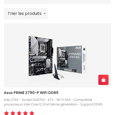
Thunderbolt et parfois même du Wi-Fi 6E ou Wi-Fi 7
selon les versions. Les streameurs et créateurs de
Trier les produits
contenu font confiance au
chipset Z790
pour créer
un setup aux performances extrêmes, et évolutif.
Explorez notre
sélection rigoureuse de cartes mères
Intel Z790, pour monter des configs taillées pour le
gaming 4K, le streaming intensif ou les rendus 3D
accélérés.
Asus PRIME Z790-P WIFI DDR5
Intel Z790 - Socket LGA1700 - ATX - Wi-Fi 6AX - Compatible
processeurs Intel Core 12, 13 et 14ème génération - Support DDR5