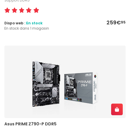
Support DDR5
259€
95
Dispo web :
En stock
En stock dans 1 magasin
Asus PRIME Z790-P DDR5