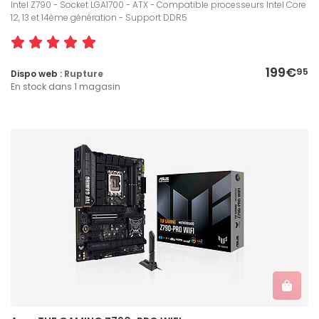
Intel Z790 - Socket LGA1700 - ATX - Compatible processeurs Intel Core
12, 13 et 14ème génération - Support DDR5
199€
95
Dispo web :
Rupture
En stock dans 1 magasin