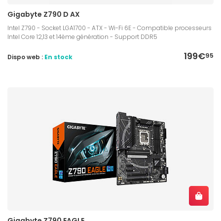
Gigabyte Z790 D AX
Intel Z790 - Socket LGA1700 - ATX - Wi-Fi 6E - Compatible processeurs
Intel Core 12,13 et 14ème génération - Support DDR5
199€
95
Dispo web :
En stock
Gigabyte Z790 EAGLE