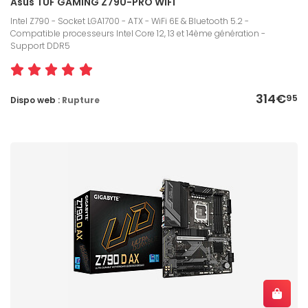
Asus TUF GAMING Z790-PRO WIFI
Intel Z790 - Socket LGA1700 - ATX - WiFi 6E & Bluetooth 5.2 -
Compatible processeurs Intel Core 12, 13 et 14ème génération -
Support DDR5
314€
95
Dispo web :
Rupture