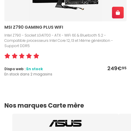
MSI Z790 GAMING PLUS WIFI
Intel Z790 - Socket LGA1700 - ATX - WiFi 6E & Bluetooth 5.2 -
Compatible processeurs Intel Core 12, 13 et 14ème génération -
Support DDR5
249€
95
Dispo web :
En stock
En stock dans 2 magasins
Nos marques Carte mère