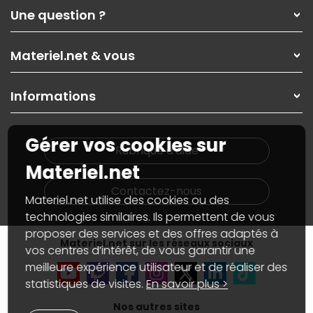
Qui sommes-nous ?
Une question ?
Nos services
Les magasins Materiel.net
Rubrique d'aide / FAQ
Nos solutions pour les pros
Materiel.net & vous
Paiement, livraison
Contactez-nous
Garanties
,
Pack Zen
On répare votre PC portable
SAV, demander un retour
Informations
On rachète votre carte graphique
Informations
PC sur mesure : Votre RDV personnalisé
Guides d'achats et tutoriels
Plan du site
Notre démarche écologique
Gérer vos cookies sur
Nos marques
Materiel.net recrute
Rubrique d'aide
Conditions générales de vente
Notre programme d'affiliation
Materiel.net
Marketplace
Partenariat & Sponsoring
Informations légales
Contactez-nous
Materiel.net utilise des cookies ou des
Données personnelles
et
cookies
Gérer vos cookies
technologies similaires. Ils permettent de vous
Accessibilité : non conforme
proposer des services et des offres adaptés à
Materiel.net sur les réseaux sociaux
vos centres d’intérêt, de vous garantir une
meilleure expérience utilisateur et de réaliser des
statistiques de visites.
En savoir plus >
Nos autres sites