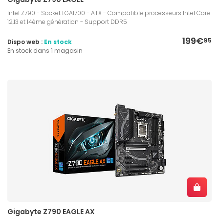
Intel Z790 - Socket LGA1700 - ATX - Compatible processeurs Intel Core
12,13 et 14ème génération - Support DDR5
199€
95
Dispo web :
En stock
En stock dans 1 magasin
Gigabyte Z790 EAGLE AX