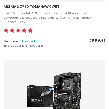
MSI MAG Z790 TOMAHAWK WIFI
Intel Z790 - Socket LGA1700 - ATX - Wi-Fi 6E & Bluetooth 5.2 -
Compatible processeurs Intel Core 12, 13 et 14ème génération -
Support DDR5
265€
95
Dispo web :
En stock
En stock dans 2 magasins