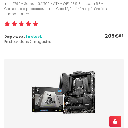
Intel Z790 - Socket LGA1700 - ATX - WiFi 6E & Bluetooth 5.3 -
Compatible processeurs Intel Core 12,13 et 14ème génération -
Support DDR5
209€
95
Dispo web :
En stock
En stock dans 2 magasins