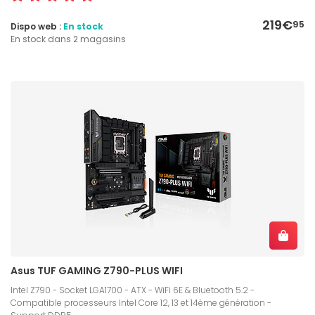
219€
95
Dispo web :
En stock
En stock dans 2 magasins
Asus TUF GAMING Z790-PLUS WIFI
Intel Z790 - Socket LGA1700 - ATX - WiFi 6E & Bluetooth 5.2 -
Compatible processeurs Intel Core 12, 13 et 14ème génération -