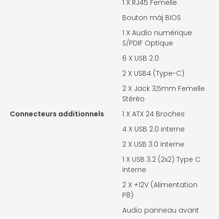
1 X
RJ45 Femelle
Bouton màj BIOS
1 X
Audio numérique
S/PDIF Optique
6 X
USB 2.0
2 X
USB4 (Type-C)
2 X
Jack 3,5mm Femelle
Stéréo
Connecteurs additionnels
1 X
ATX 24 Broches
4 X
USB 2.0 interne
2 X
USB 3.0 interne
1 X
USB 3.2 (2x2) Type C
interne
2 X
+12V (Alimentation
P8)
Audio panneau avant