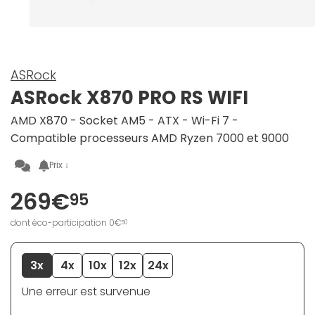
ASRock
ASRock X870 PRO RS WIFI
AMD X870 - Socket AM5 - ATX - Wi-Fi 7 -
Compatible processeurs AMD Ryzen 7000 et 9000
Prix ↓
269€
95
dont éco-participation 0€
50
3x
4x
10x
12x
24x
Une erreur est survenue