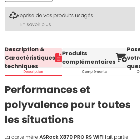
Reprise de vos produits usagés
En savoir plus
Description &
Pos
Produits
Caractéristiques
votr
complémentaires
techniques
ques
Description
Compléments
Q
Performances et
polyvalence pour toutes
les situations
La carte mère
ASRock X870 PRO RS WIFI
fait partie