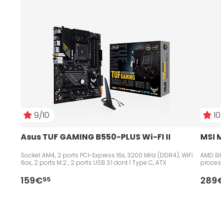
9/10
10
Asus TUF GAMING B550-PLUS Wi-FI II
MSI 
Socket AM4, 2 ports PCI-Express 16x, 3200 MHz (DDR4), WiFi
AMD B8
6ax, 2 ports M.2 , 2 ports USB 3.1 dont 1 Type C, ATX
proces
159€
289
95