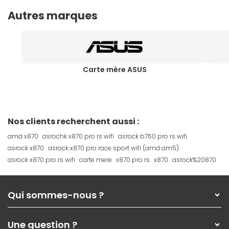
Autres marques
Carte mère ASUS
Nos clients recherchent aussi :
amd x870
asrochk x870 pro rs wifi
asrock b760 pro rs wifi
asrock x870
asrock x870 pro race sport wifi (amd am5)
asrock x870 pro rs wifi
carte mere
x870 pro rs
x870
asrock%20870
Qui sommes-nous ?
Qui sommes-nous ?
Une question ?
Nos services