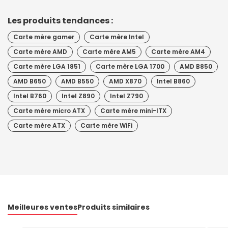
Les produits tendances :
Carte mère gamer
Carte mère Intel
Carte mère AMD
Carte mère AM5
Carte mère AM4
Carte mère LGA 1851
Carte mère LGA 1700
AMD B850
AMD B650
AMD B550
AMD X870
Intel B860
Intel B760
Intel Z890
Intel Z790
Carte mère micro ATX
Carte mère mini-ITX
Carte mère ATX
Carte mère WiFi
Meilleures ventes
Produits similaires