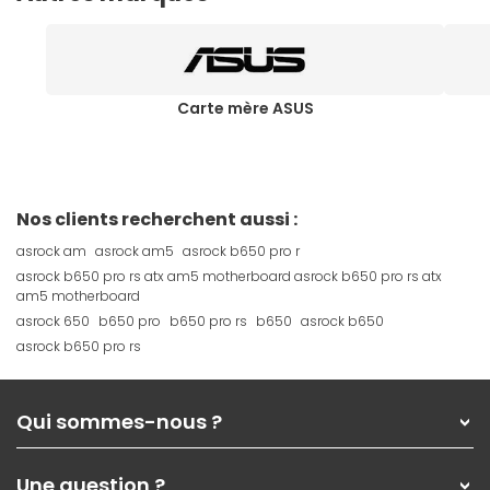
Carte mère ASUS
Nos clients recherchent aussi :
asrock am
asrock am5
asrock b650 pro r
asrock b650 pro rs atx am5 motherboard asrock b650 pro rs atx
am5 motherboard
asrock 650
b650 pro
b650 pro rs
b650
asrock b650
asrock b650 pro rs
Qui sommes-nous ?
Qui sommes-nous ?
Une question ?