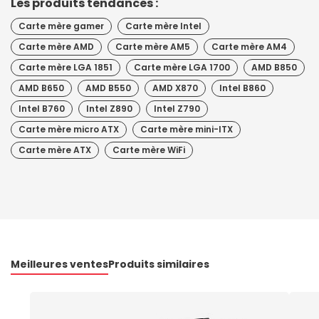
Les produits tendances :
Carte mère gamer
Carte mère Intel
Carte mère AMD
Carte mère AM5
Carte mère AM4
Carte mère LGA 1851
Carte mère LGA 1700
AMD B850
AMD B650
AMD B550
AMD X870
Intel B860
Intel B760
Intel Z890
Intel Z790
Carte mère micro ATX
Carte mère mini-ITX
Carte mère ATX
Carte mère WiFi
Meilleures ventes
Produits similaires