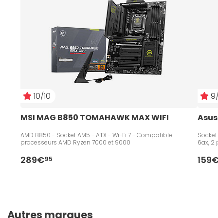
10/10
9/
MSI MAG B850 TOMAHAWK MAX WIFI
Asus
AMD B850 - Socket AM5 - ATX - Wi-Fi 7 - Compatible
Socket
processeurs AMD Ryzen 7000 et 9000
6ax, 2 
289€
159
95
Autres marques