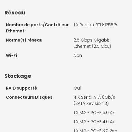
Réseau
Nombre de ports/Contrôleur
1 X
Realtek RTL8125BG
Ethernet
Norme(s) réseau
2.5 Gbps Gigabit
Ethernet (2.5 GbE)
Wi-Fi
Non
Stockage
RAID supporté
Oui
Connecteurs Disques
4 X
Serial ATA 6Gb/s
(SATA Revision 3)
1 X
M.2 - PCI-E 5.0 4x
1 X
M.2 - PCI-E 4.0 4x
1 X
M.2 - PCI-E 3.0 2x +