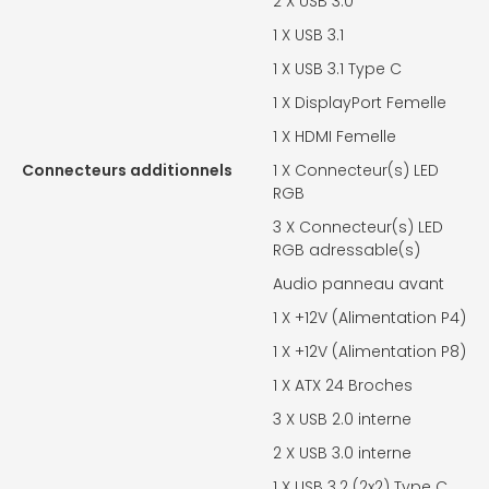
2 X
USB 3.0
1 X
USB 3.1
1 X
USB 3.1 Type C
1 X
DisplayPort Femelle
1 X
HDMI Femelle
Connecteurs additionnels
1 X
Connecteur(s) LED
RGB
3 X
Connecteur(s) LED
RGB adressable(s)
Audio panneau avant
1 X
+12V (Alimentation P4)
1 X
+12V (Alimentation P8)
1 X
ATX 24 Broches
3 X
USB 2.0 interne
2 X
USB 3.0 interne
1 X
USB 3.2 (2x2) Type C