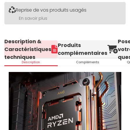
Reprise de vos produits usagés
En savoir plus
Description &
Pos
Produits
Caractéristiques
votr
complémentaires
techniques
ques
Description
Compléments
Q