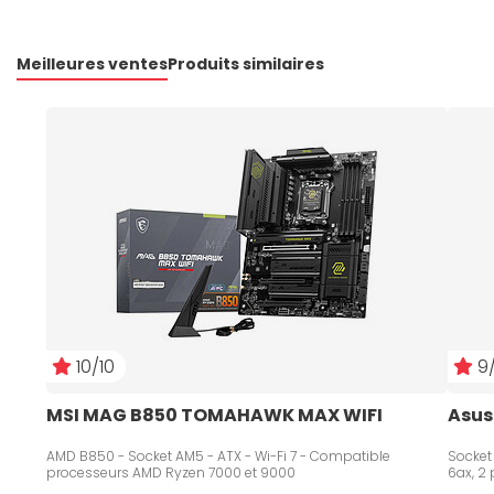
Meilleures ventes
Produits similaires
10/10
9/
MSI MAG B850 TOMAHAWK MAX WIFI
Asus
AMD B850 - Socket AM5 - ATX - Wi-Fi 7 - Compatible
Socket
processeurs AMD Ryzen 7000 et 9000
6ax, 2 