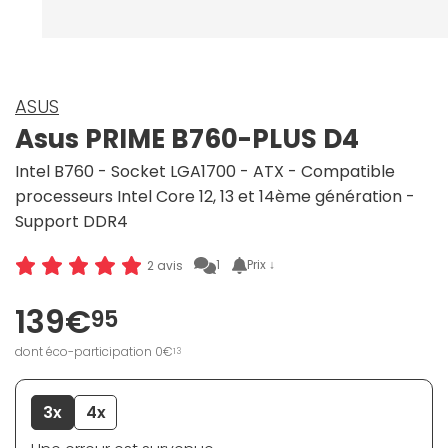
ASUS
Asus PRIME B760-PLUS D4
Intel B760 - Socket LGA1700 - ATX - Compatible
processeurs Intel Core 12, 13 et 14ème génération -
Support DDR4
1
Prix ↓
2 avis
139€
95
dont éco-participation 0€
13
3x
4x