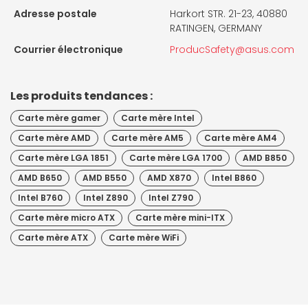
Adresse postale
Harkort STR. 21-23, 40880
RATINGEN, GERMANY
Courrier électronique
ProducSafety@asus.com
Les produits tendances :
Carte mère gamer
Carte mère Intel
Carte mère AMD
Carte mère AM5
Carte mère AM4
Carte mère LGA 1851
Carte mère LGA 1700
AMD B850
AMD B650
AMD B550
AMD X870
Intel B860
Intel B760
Intel Z890
Intel Z790
Carte mère micro ATX
Carte mère mini-ITX
Carte mère ATX
Carte mère WiFi