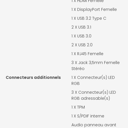
1 X
HDMI Femelle
1 X
DisplayPort Femelle
1 X
USB 3.2 Type C
2 X
USB 3.1
1 X
USB 3.0
2 X
USB 2.0
1 X
RJ45 Femelle
3 X
Jack 3,5mm Femelle
Stéréo
Connecteurs additionnels
1 X
Connecteur(s) LED
RGB
3 X
Connecteur(s) LED
RGB adressable(s)
1 X
TPM
1 X
S/PDIF interne
Audio panneau avant