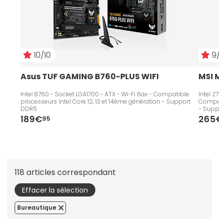
10/10
9/
Asus TUF GAMING B760-PLUS WIFI
MSI 
Intel B760 - Socket LGA1700 - ATX - Wi-Fi 6ax - Compatible
Intel Z
processeurs Intel Core 12, 13 et 14ème génération - Support
Compat
DDR5
- Supp
189€
265
95
118 articles correspondant
Effacer la sélection
Bureautique