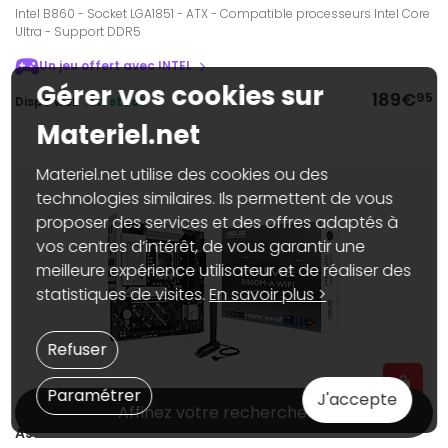
Intel B860 - Socket LGA1851 - ATX - Compatible processeurs Intel Core
Ultra - Support DDR5
Un jeu offert avec INTEL
Gérer vos cookies sur
189€
95
Dispo web :
En stock
Materiel.net
Materiel.net utilise des cookies ou des
technologies similaires. Ils permettent de vous
proposer des services et des offres adaptés à
vos centres d’intérêt, de vous garantir une
meilleure expérience utilisateur et de réaliser des
statistiques de visites.
En savoir plus >
Refuser
Paramétrer
J'accepte
Affinez votre recherche
Asus PRIME B860M-A WIFI