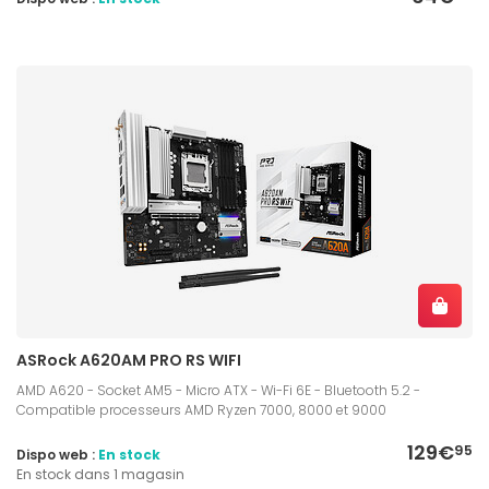
ASRock A620AM PRO RS WIFI
AMD A620 - Socket AM5 - Micro ATX - Wi-Fi 6E - Bluetooth 5.2 -
Compatible processeurs AMD Ryzen 7000, 8000 et 9000
129€
95
Dispo web :
En stock
En stock dans 1 magasin