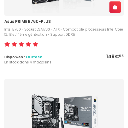
Asus PRIME B760-PLUS
Intel B760 - Socket LGA1700 - ATX - Compatible processeurs Intel Core
12, 13 et 14ème génération - Support DDR5
149€
95
Dispo web :
En stock
En stock dans 4 magasins