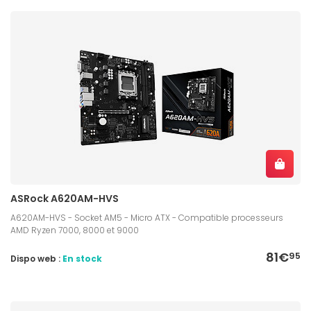
ASRock A620AM-HVS
A620AM-HVS - Socket AM5 - Micro ATX - Compatible processeurs
AMD Ryzen 7000, 8000 et 9000
81€
95
Dispo web :
En stock