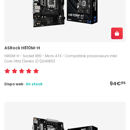
ASRock H810M-H
H810M-H - Socket 1851 - Micro ATX - Compatible processeurs Intel
Core Ultra (Series 2) (LGA1851)
94€
95
Dispo web :
En stock