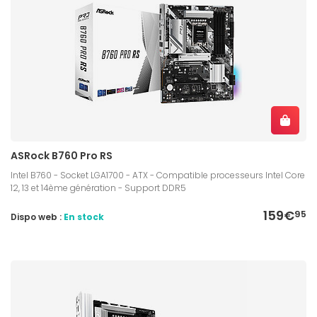
ASRock B760 Pro RS
Intel B760 - Socket LGA1700 - ATX - Compatible processeurs Intel Core
12, 13 et 14ème génération - Support DDR5
159€
95
Dispo web :
En stock