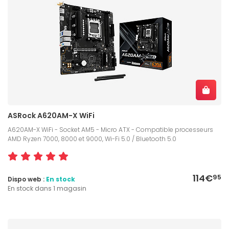
ASRock A620AM-X WiFi
A620AM-X WiFi - Socket AM5 - Micro ATX - Compatible processeurs
AMD Ryzen 7000, 8000 et 9000, Wi-Fi 5.0 / Bluetooth 5.0
114€
95
Dispo web :
En stock
En stock dans 1 magasin