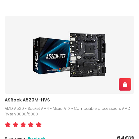
ASRock A520M-HVS
AMD A520 - Socket AM4 - Micro ATX - Compatible processeurs AMD
Ryzen 3000/5000
64€
95
Dispo web :
En stock