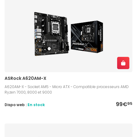
ASRock A620AM-X
A620AM-X - Socket AM5 - Micro ATX - Compatible processeurs AMD
Ryzen 7000, 8000 et 9000
99€
95
Dispo web :
En stock