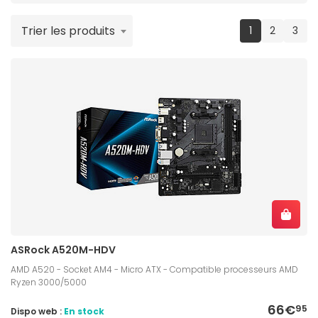
Trier les produits
(current)
1
2
3
ASRock A520M-HDV
AMD A520 - Socket AM4 - Micro ATX - Compatible processeurs AMD
Ryzen 3000/5000
66€
95
Dispo web :
En stock