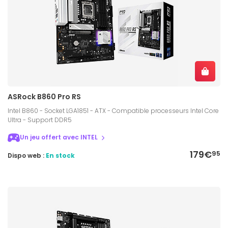
ASRock B860 Pro RS
Intel B860 - Socket LGA1851 - ATX - Compatible processeurs Intel Core
Ultra - Support DDR5
Un jeu offert avec INTEL
179€
95
Dispo web :
En stock