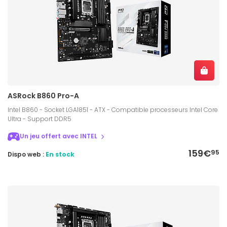
ASRock B860 Pro-A
Intel B860 - Socket LGA1851 - ATX - Compatible processeurs Intel Core
Ultra - Support DDR5
Un jeu offert avec INTEL
159€
95
Dispo web :
En stock