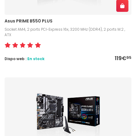
Asus PRIME B550 PLUS
Socket AM4, 2 ports PCI-Express 16x, 3200 MHz (DDR4), 2 ports M.2 ,
ATX
119€
95
Dispo web :
En stock