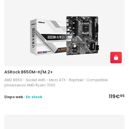
ASRock B650M-H/M.2+
AMD B650 - Socket AM5 - Micro ATX - Raphael - Compatible
processeurs AMD Ryzen 7000
119€
95
Dispo web :
En stock