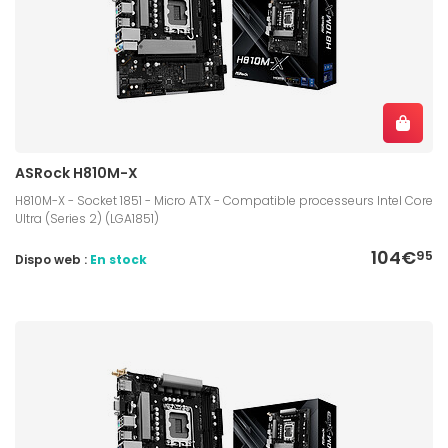
ASRock H810M-X
H810M-X - Socket 1851 - Micro ATX - Compatible processeurs Intel Core
Ultra (Series 2) (LGA1851)
104€
95
Dispo web :
En stock