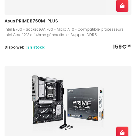
Asus PRIME B760M-PLUS
Intel B760 - Socket LGA1700 - Micro ATX - Compatible processeurs
Intel Core 12,13 et 14ème génération - Support DDR5
159€
95
Dispo web :
En stock