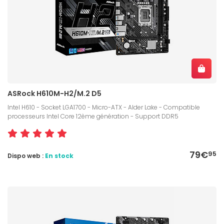
ASRock H610M-H2/M.2 D5
Intel H610 - Socket LGA1700 - Micro-ATX - Alder Lake - Compatible
processeurs Intel Core 12ème génération - Support DDR5
79€
95
Dispo web :
En stock