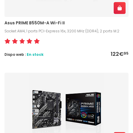
Asus PRIME B550M-A Wi-Fi II
Socket AM4, 1 ports PCI-Express 16x, 3200 MHz (DDR4), 2 ports M.2
122€
95
Dispo web :
En stock