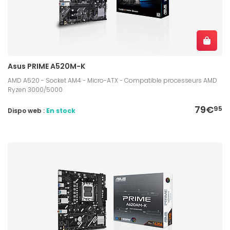
Asus PRIME A520M-K
AMD A520 - Socket AM4 - Micro-ATX - Compatible processeurs AMD
Ryzen 3000/5000
79€
95
Dispo web :
En stock