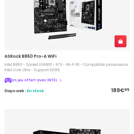
ASRock B860 Pro-A WiFi
Intel B860 - Socket LGA1851 - ATX - Wi-Fi 6E - Compatible processeurs
Intel Core Ultra - Support DDR5
Un jeu offert avec INTEL
189€
95
Dispo web :
En stock