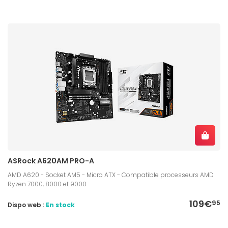
ASRock A620AM PRO-A
AMD A620 - Socket AM5 - Micro ATX - Compatible processeurs AMD
Ryzen 7000, 8000 et 9000
109€
95
Dispo web :
En stock