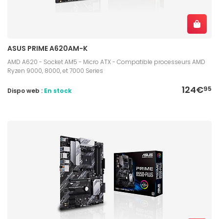
ASUS PRIME A620AM-K
AMD A620 - Socket AM5 - Micro ATX - Compatible processeurs AMD
Ryzen 9000, 8000, et 7000 Series
124€
95
Dispo web :
En stock