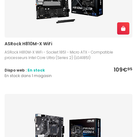
ASRock H810M-X WiFi
ASRock H810M-X WiFi - Socket 1851 - Micro ATX - Compatible
processeurs Intel Core Ultra (Series 2) (LGA1851)
109€
95
Dispo web :
En stock
En stock dans 1 magasin