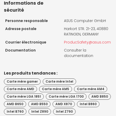
Informations de
sécurité
Personne responsable
ASUS Computer GmbH
Adresse postale
Harkort STR. 21-23, 40880
RATINGEN, GERMANY
Courrier électronique
ProducSafety@asus.com
Documentation
Consulter la
documentation
Les produits tendances :
Carte mère gamer
Carte mère Intel
Carte mère AMD
Carte mère AM5
Carte mère AM4
Carte mère LGA 1851
Carte mère LGA 1700
AMD B850
AMD B650
AMD B550
AMD X870
Intel B860
Intel B760
Intel Z890
Intel Z790