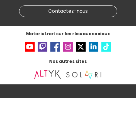
Marketplace
Partenariat & Sponsoring
Informations légales
Contactez-nous
Données personnelles
et
cookies
Gérer vos cookies
Accessibilité : non conforme
Materiel.net sur les réseaux sociaux
Nos autres sites