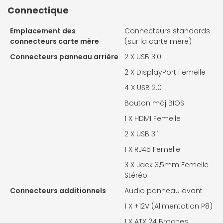
Connectique
Emplacement des
Connecteurs standards
connecteurs carte mère
(sur la carte mère)
Connecteurs panneau arrière
2 X
USB 3.0
2 X
DisplayPort Femelle
4 X
USB 2.0
Bouton màj BIOS
1 X
HDMI Femelle
2 X
USB 3.1
1 X
RJ45 Femelle
3 X
Jack 3,5mm Femelle
Stéréo
Connecteurs additionnels
Audio panneau avant
1 X
+12V (Alimentation P8)
1 X
ATX 24 Broches