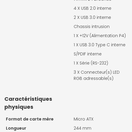
4 X
USB 2.0 interne
2 X
USB 3.0 interne
Chassis intrusion
1 X
+12V (Alimentation P4)
1 X
USB 3.0 Type C interne
S/PDIF interne
1 X
Série (RS-232)
3 X
Connecteur(s) LED
RGB adressable(s)
Caractéristiques
physiques
Format de carte mère
Micro ATX
Longueur
244 mm