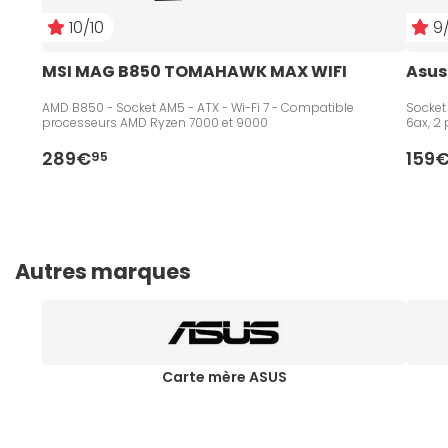
10/10
9/
MSI MAG B850 TOMAHAWK MAX WIFI
Asus
AMD B850 - Socket AM5 - ATX - Wi-Fi 7 - Compatible
Socket
processeurs AMD Ryzen 7000 et 9000
6ax, 2 
289€
159
95
Autres marques
Carte mère ASUS