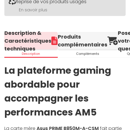
Reprise de vos produits usagés
En savoir plus
Description &
Pos
Produits
Caractéristiques
votr
complémentaires
techniques
ques
Description
Compléments
Q
La plateforme gaming
abordable pour
accompagner les
performances AM5
La carte mère
Asus PRIME B850M-A-CSM
fait partie