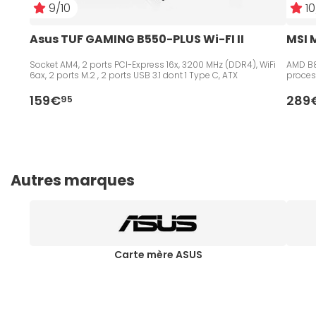
9/10
10
Asus TUF GAMING B550-PLUS Wi-FI II
MSI 
Socket AM4, 2 ports PCI-Express 16x, 3200 MHz (DDR4), WiFi
AMD B8
6ax, 2 ports M.2 , 2 ports USB 3.1 dont 1 Type C, ATX
proces
159€
289
95
Autres marques
Carte mère ASUS