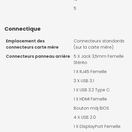
5
Connectique
Emplacement des
Connecteurs standards
connecteurs carte mère
(sur la carte mère)
Connecteurs panneau arrière
5 X
Jack 3,5mm Femelle
Stéréo
1 X
RJ45 Femelle
3 X
USB 3.1
1 X
USB 3.2 Type C
1 X
HDMI Femelle
Bouton màj BIOS
4 X
USB 2.0
1 X
DisplayPort Femelle