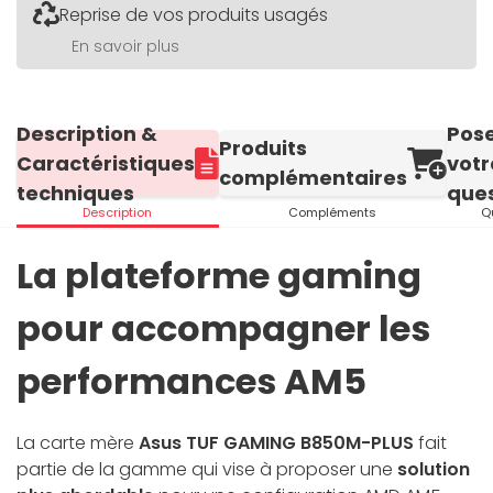
Reprise de vos produits usagés
En savoir plus
Description &
Pos
Produits
Caractéristiques
votr
complémentaires
techniques
ques
Description
Compléments
Q
La plateforme gaming
pour accompagner les
performances AM5
La carte mère
Asus TUF GAMING B850M-PLUS
fait
partie de la gamme qui vise à proposer une
solution