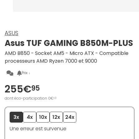
ASUS
Asus TUF GAMING B850M-PLUS
AMD B850 - Socket AM5 - Micro ATX - Compatible
processeurs AMD Ryzen 7000 et 9000
Prix ↓
255€
95
dont éco-participation 0€
13
3x
4x
10x
12x
24x
Une erreur est survenue