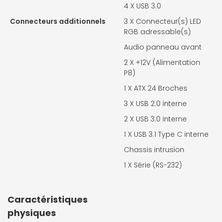
4 X
USB 3.0
Connecteurs additionnels
3 X
Connecteur(s) LED
RGB adressable(s)
Audio panneau avant
2 X
+12V (Alimentation
P8)
1 X
ATX 24 Broches
3 X
USB 2.0 interne
2 X
USB 3.0 interne
1 X
USB 3.1 Type C interne
Chassis intrusion
1 X
Série (RS-232)
Caractéristiques
physiques