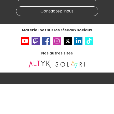
Marketplace
Partenariat & Sponsoring
Informations légales
Contactez-nous
Données personnelles
et
cookies
Gérer vos cookies
Accessibilité : non conforme
Materiel.net sur les réseaux sociaux
Nos autres sites