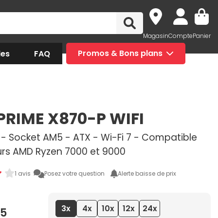
Magasin
Compte
Panier
des
FAQ
Promos & Bons plans
PRIME X870-P WIFI
- Socket AM5 - ATX - Wi-Fi 7 - Compatible
rs AMD Ryzen 7000 et 9000
1 avis
Posez votre question
Alerte baisse de prix
3x
4x
10x
12x
24x
95