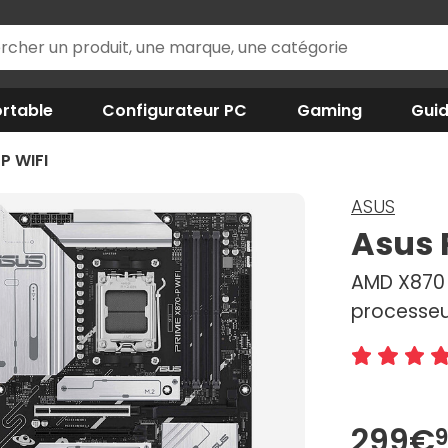
rtable
Configurateur PC
Gaming
Gui
P WIFI
ASUS
Asus 
AMD X870 
processeu
299€