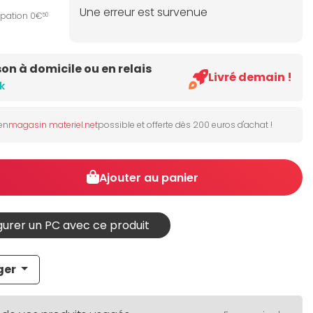
Une erreur est survenue
ipation 0€
50
son à domicile ou en relais
Livré demain !
k
 en
magasin materiel.net
possible et offerte dès 200 euros d'achat !
Ajouter au panier
urer un PC avec ce produit
ger