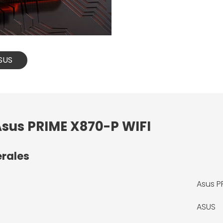
ASUS
Asus PRIME X870-P WIFI
érales
Asus P
ASUS