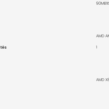
90MB1
AMD A
1
tés
AMD X