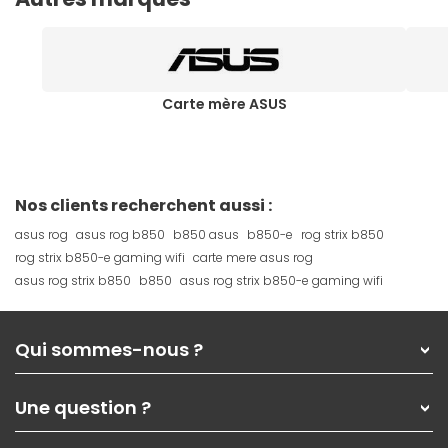
Carte mère ASUS
Nos clients recherchent aussi :
asus rog
asus rog b850
b850 asus
b850-e
rog strix b850
rog strix b850-e gaming wifi
carte mere asus rog
asus rog strix b850
b850
asus rog strix b850-e gaming wifi
Qui sommes-nous ?
Qui sommes-nous ?
Une question ?
Nos services
Les magasins Materiel.net