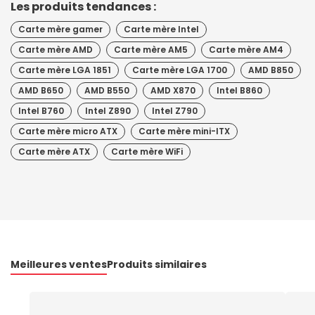
Les produits tendances :
Carte mère gamer
Carte mère Intel
Carte mère AMD
Carte mère AM5
Carte mère AM4
Carte mère LGA 1851
Carte mère LGA 1700
AMD B850
AMD B650
AMD B550
AMD X870
Intel B860
Intel B760
Intel Z890
Intel Z790
Carte mère micro ATX
Carte mère mini-ITX
Carte mère ATX
Carte mère WiFi
Meilleures ventes
Produits similaires