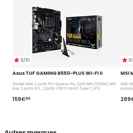
9/10
10
Asus TUF GAMING B550-PLUS Wi-FI II
MSI 
Socket AM4, 2 ports PCI-Express 16x, 3200 MHz (DDR4), WiFi
AMD B8
6ax, 2 ports M.2 , 2 ports USB 3.1 dont 1 Type C, ATX
proces
159€
289
95
Autres marques