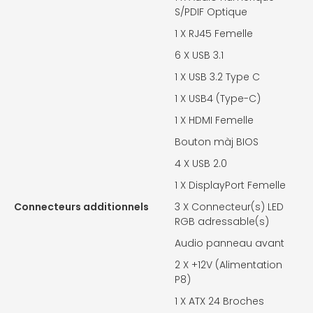
S/PDIF Optique
1 X
RJ45 Femelle
6 X
USB 3.1
1 X
USB 3.2 Type C
1 X
USB4 (Type-C)
1 X
HDMI Femelle
Bouton màj BIOS
4 X
USB 2.0
1 X
DisplayPort Femelle
Connecteurs additionnels
3 X
Connecteur(s) LED
RGB adressable(s)
Audio panneau avant
2 X
+12V (Alimentation
P8)
1 X
ATX 24 Broches