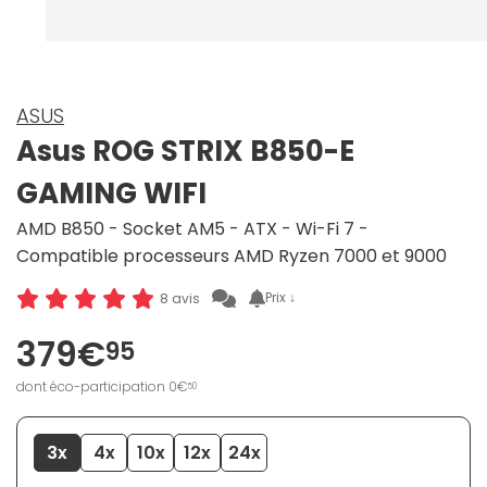
ASUS
Asus ROG STRIX B850-E
GAMING WIFI
AMD B850 - Socket AM5 - ATX - Wi-Fi 7 -
Compatible processeurs AMD Ryzen 7000 et 9000
Prix ↓
8 avis
379€
95
dont éco-participation 0€
50
3x
4x
10x
12x
24x