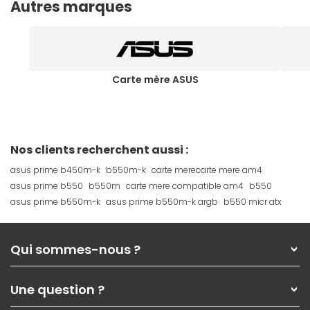
Autres marques
Carte mère ASUS
Nos clients recherchent aussi :
asus prime b450m-k
b550m-k
carte merecarte mere am4
asus prime b550
b550m
carte mere compatible am4
b550
asus prime b550m-k
asus prime b550m-k argb
b550 micr atx
Qui sommes-nous ?
Qui sommes-nous ?
Une question ?
Nos services
Les magasins Materiel.net