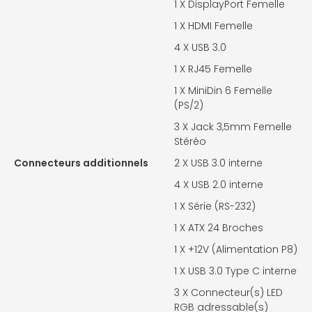
1 X
DisplayPort Femelle
1 X
HDMI Femelle
4 X
USB 3.0
1 X
RJ45 Femelle
1 X
MiniDin 6 Femelle
(PS/2)
3 X
Jack 3,5mm Femelle
Stéréo
Connecteurs additionnels
2 X
USB 3.0 interne
4 X
USB 2.0 interne
1 X
Série (RS-232)
1 X
ATX 24 Broches
1 X
+12V (Alimentation P8)
1 X
USB 3.0 Type C interne
3 X
Connecteur(s) LED
RGB adressable(s)