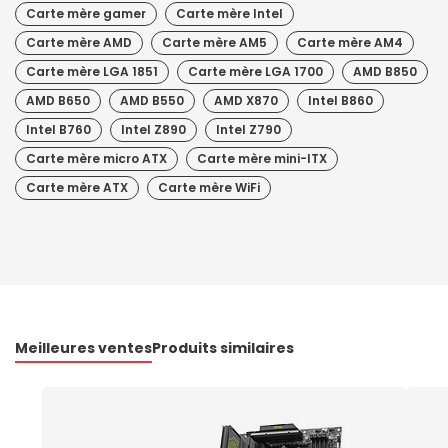
Carte mère gamer
Carte mère Intel
Carte mère AMD
Carte mère AM5
Carte mère AM4
Carte mère LGA 1851
Carte mère LGA 1700
AMD B850
AMD B650
AMD B550
AMD X870
Intel B860
Intel B760
Intel Z890
Intel Z790
Carte mère micro ATX
Carte mère mini-ITX
Carte mère ATX
Carte mère WiFi
Meilleures ventes
Produits similaires