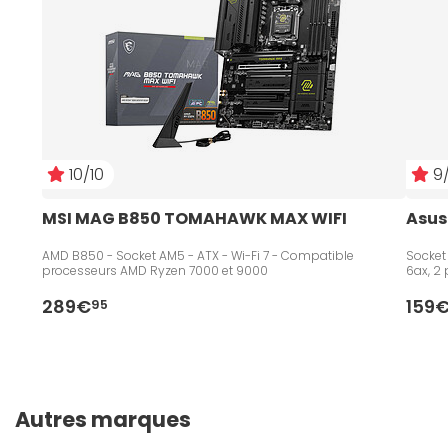
10/10
9/
MSI MAG B850 TOMAHAWK MAX WIFI
Asus
AMD B850 - Socket AM5 - ATX - Wi-Fi 7 - Compatible
Socket
processeurs AMD Ryzen 7000 et 9000
6ax, 2 
289€
159
95
Autres marques