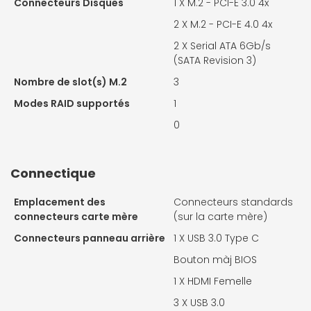
Connecteurs Disques
1 X
M.2 - PCI-E 3.0 4x
2 X
M.2 - PCI-E 4.0 4x
2 X
Serial ATA 6Gb/s
(SATA Revision 3)
Nombre de slot(s) M.2
3
Modes RAID supportés
1
0
Connectique
Emplacement des
Connecteurs standards
connecteurs carte mère
(sur la carte mère)
Connecteurs panneau arrière
1 X
USB 3.0 Type C
Bouton màj BIOS
1 X
HDMI Femelle
3 X
USB 3.0