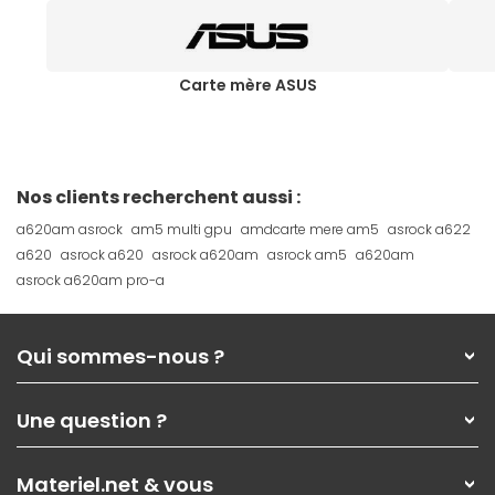
Carte mère ASUS
Nos clients recherchent aussi :
a620am asrock
am5 multi gpu
amdcarte mere am5
asrock a622
a620
asrock a620
asrock a620am
asrock am5
a620am
asrock a620am pro-a
Qui sommes-nous ?
Qui sommes-nous ?
Une question ?
Nos services
Les magasins Materiel.net
Rubrique d'aide / FAQ
Nos solutions pour les pros
Materiel.net & vous
Paiement, livraison