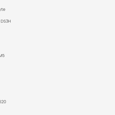
yte
 DS3H
M5
620