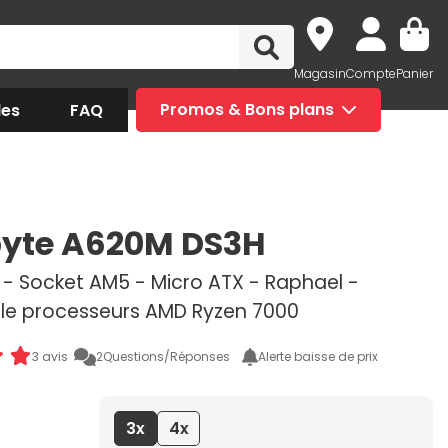
Magasin
Compte
Panier
des
FAQ
Promos & Bons plans
yte A620M DS3H
- Socket AM5 - Micro ATX - Raphael -
e processeurs AMD Ryzen 7000
3 avis
2
Questions/Réponses
Alerte baisse de prix
3x
4x