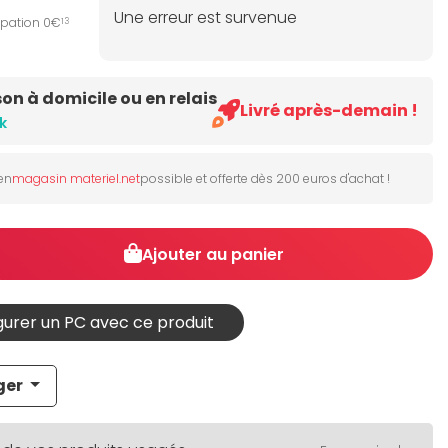
Une erreur est survenue
ipation 0€
13
son à domicile ou en relais
Livré après-demain !
k
 en
magasin materiel.net
possible et offerte dès 200 euros d'achat !
Ajouter au panier
urer un PC avec ce produit
ger