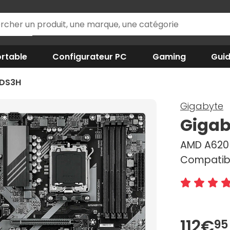
rtable
Configurateur PC
Gaming
Gui
 DS3H
Gigabyte
Gigab
AMD A620 
Compatibl
112€
95