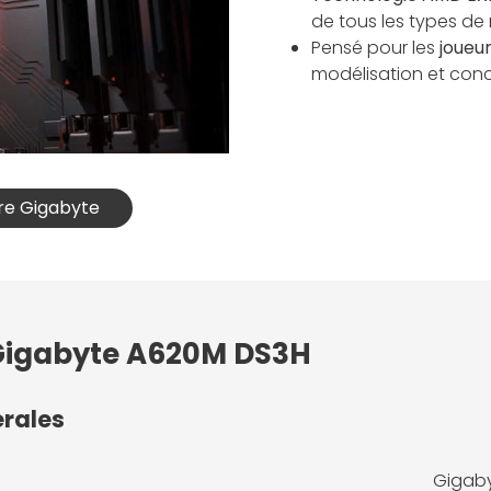
de tous les types d
Pensé pour les
joueu
modélisation et conc
ère Gigabyte
 Gigabyte A620M DS3H
érales
Gigab