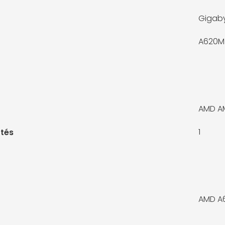
Gigab
A620M
AMD A
1
tés
AMD A