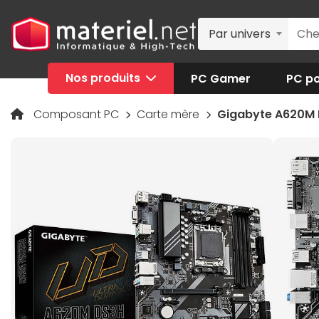
Par univers
Nos produits
PC Gamer
PC po
Composant PC
Carte mère
Gigabyte A620M